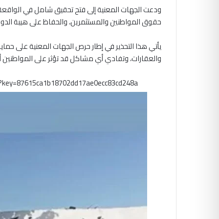
ودعت الجهات المعنية إلى فتح تحقيق شامل في الواقعة و
حقوق المواطنين والمستثمرين، والحفاظ على هيبة الدول
يأتي هذا التحذير في إطار حرص الجهات المعنية على حماي
والعقارات، وتفادي أي مشاكل قد تؤثر على المواطنين أو
m?key=87615ca1b18702dd17ae0ecc83cd248a