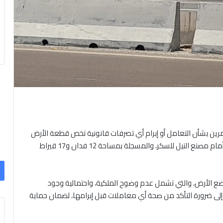
ثمرين بشأن التعامل أو إبرام أي تصرفات قانونية تخص قطعة الأرض
الواقعة عند الكيلو 54 طريق مصر–إسكندرية الصحراوي، أمام مصنع النيل للسكر، والمسجلة بمساحة 12 فدان و17 قيراط
وضع الأرض، والتي تشمل عدم وضوح الملكية، واحتمالية وجود
ًا إلى ضرورة التأكد من صحة أي معاملات قبل إبرامها، لضمان حماية