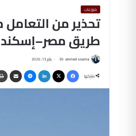
منوعات
تحذير من التعامل 
طريق مصر–إسكندر
Dr. ahmed osama
يناير 13, 2026
فيسبوك
‫X
لينكدإن
ماسنجر
مشاركة عبر البريد
شاركها