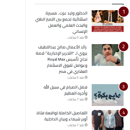
الدكتور وليد عزت.. مسيرة
استثنائية تجمع بين التميز الطبي
والبحث العلمي والعمل
الإنساني
منذ 5 ساعات
رائد الأعمال صالح عبداللطيف
يروي لـ “التحرير الإخبارية” قصة
نجاح تأسيس Royal Max
وعوامل تفوق الاستثمار
العقاري في مصر
منذ 5 ساعات
فضل الصيام في سبيل الله
وأجره العظيم
منذ 7 ساعات
التفاصيل الكاملة لواقعة فتاة
أوبر شيماء وبيان الداخلية
منذ 7 ساعات