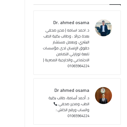
ب
u
ت
ص
و
T
ق
ا
Dr. ahmed osama
ك
u
ر
ل
د. احمد اسامه | محرر صحفي
بعدة جرائد ، وطالب بكلية الطب
b
ا
م
البشري، ويعمل مستشار
حقوق الإنسان لدى مؤسسات
e
م
و
تابعة لوزارتي التضامن
ق
الاجتماعي والخارجية المصرية |
01065964224
ع
R
Dr ahmed osama
S
د. أحمد أسامة، طالب بكلية
الطب، ومحرر صحفي
S
واتساب ورقم الكاش :
01065964224