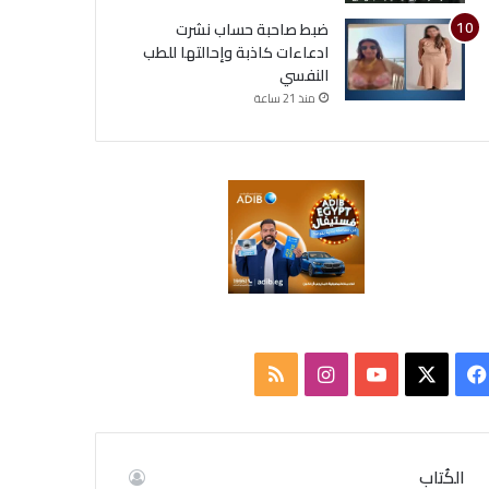
ضبط صاحبة حساب نشرت
ادعاءات كاذبة وإحالتها للطب
النفسي
منذ 21 ساعة
ف
ا
م
ي
X
Y
ن
ل
س
o
س
خ
الكُتاب