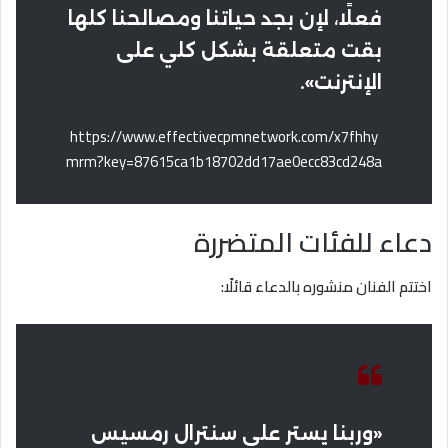
فعلًا، لإن بجد حياتنا ومصالحنا كلها
بقت متعلقة بشكل كلي على
الإنترنت».
https://www.effectivecpmnetwork.com/x7fhhy
mrm?key=87615ca1b18702dd17ae0ecc83cd248a
دعاء للفئات المتضررة
اختتم الفنان منشوره بالدعاء قائلًا:
«وربنا يستر على سنترال رمسيس