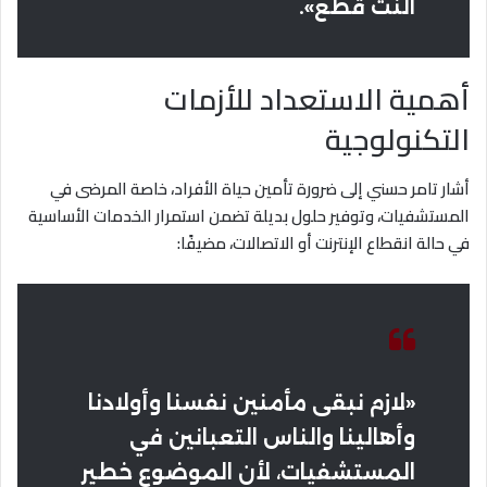
النت قطع».
أهمية الاستعداد للأزمات
التكنولوجية
أشار تامر حسني إلى ضرورة تأمين حياة الأفراد، خاصة المرضى في
المستشفيات، وتوفير حلول بديلة تضمن استمرار الخدمات الأساسية
في حالة انقطاع الإنترنت أو الاتصالات، مضيفًا:
«لازم نبقى مأمنين نفسنا وأولادنا
وأهالينا والناس التعبانين في
المستشفيات، لأن الموضوع خطير