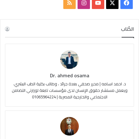
ف
ا
م
ي
X
Y
ن
ل
س
o
س
خ
الكُتاب
ب
u
ت
ص
و
T
ق
ا
ك
u
ر
ل
Dr. ahmed osama
b
ا
م
د. احمد اسامه | محرر صحفي بعدة جرائد ، وطالب بكلية الطب البشري،
e
م
و
ويعمل مستشار حقوق الإنسان لدى مؤسسات تابعة لوزارتي التضامن
الاجتماعي والخارجية المصرية | 01065964224
ق
ع
R