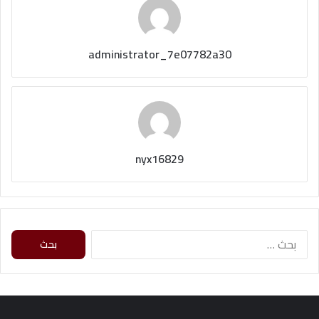
administrator_7e07782a30
nyx16829
ا
ل
ب
ح
ث
ع