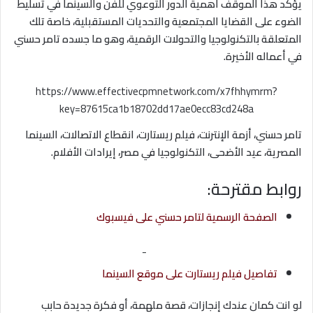
يؤكد هذا الموقف أهمية الدور التوعوي للفن والسينما في تسليط
الضوء على القضايا المجتمعية والتحديات المستقبلية، خاصة تلك
المتعلقة بالتكنولوجيا والتحولات الرقمية، وهو ما جسده تامر حسني
في أعماله الأخيرة.
https://www.effectivecpmnetwork.com/x7fhhymrm?
key=87615ca1b18702dd17ae0ecc83cd248a
تامر حسني، أزمة الإنترنت، فيلم ريستارت، انقطاع الاتصالات، السينما
المصرية، عيد الأضحى، التكنولوجيا في مصر، إيرادات الأفلام.
روابط مقترحة:
الصفحة الرسمية لتامر حسني على فيسبوك
-
تفاصيل فيلم ريستارت على موقع السينما
لو انت كمان عندك إنجازات، قصة ملهمة، أو فكرة جديدة حابب