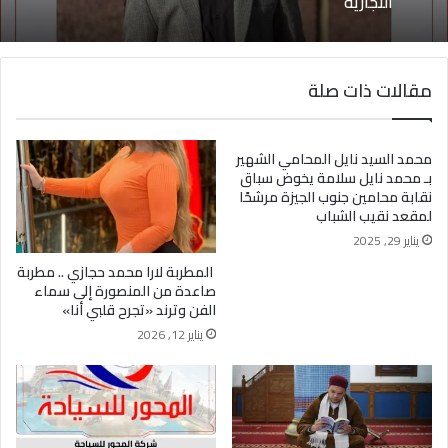
يوسف أيمن درويش.. عقلية بيعية شابة تقود التغيير
وتؤهل الشباب لسوق العمل2026
محمود ياسر زغلول.. رحلة شاب طموح جمع بين
تطوير الأعمال وريادة المشروعات وبناء العلامات
مقالات ذات صلة
التجارية
محمد السيد نايل المحامي الشهير
بـ محمد نايل سلامة يخوض سباق
نقابة محامين جنوب الجيزة مرشحًا
لمقعد نقيب الشباب
يناير 29, 2025
المطربة لارا محمد حجازي .. مطربة
صاعدة من المنصورة إلى سماء
الفن وترند «تجرح قلبي أنا»
يناير 12, 2026