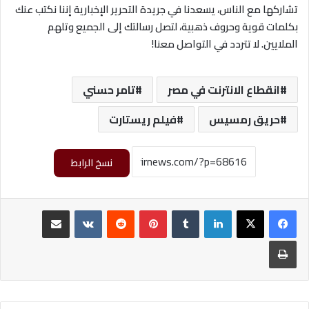
تشاركها مع الناس، يسعدنا في جريدة التحرير الإخبارية إننا نكتب عنك
بكلمات قوية وحروف ذهبية، لتصل رسالتك إلى الجميع وتلهم
الملايين. لا تتردد في التواصل معنا!
انقطاع الانترنت في مصر
تامر حسني
حريق رمسيس
فيلم ريستارت
نسخ الرابط
لينكدإن
‏Tumblr
بينتيريست
‏Reddit
‏VKontakte
مشاركة عبر البريد
طباعة