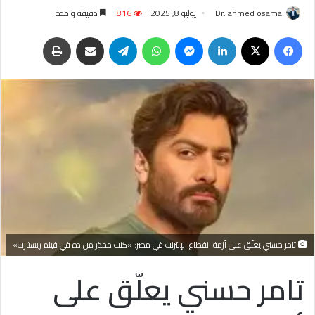
Dr. ahmed osama
يوليو 8, 2025
816
دقيقة واحدة
فيسبوك
‫X
لينكدإن
ماسنجر
واتساب
تيلقرام
مشاركة عبر البريد
طباعة
تامر حسني يعلّق على أزمة انقطاع الإنترنت في مصر: «كنت محذر من ده في فيلم ريستارت»
تامر حسني يعلّق على