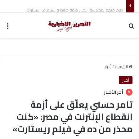
ضبط متهم بممارسة انتحال صفة ضابط واستيقاف السيارات
بحث عن
الق
الرئيسية
/
أخبار
أخبار
أخر الأخبار
تامر حسني يعلّق على أزمة
انقطاع الإنترنت في مصر: «كنت
محذر من ده في فيلم ريستارت»