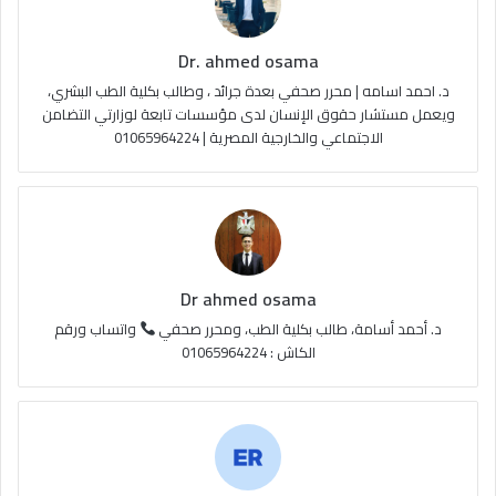
ك
u
ر
ل
Dr. ahmed osama
b
ا
م
د. احمد اسامه | محرر صحفي بعدة جرائد ، وطالب بكلية الطب البشري،
e
م
و
ويعمل مستشار حقوق الإنسان لدى مؤسسات تابعة لوزارتي التضامن
الاجتماعي والخارجية المصرية | 01065964224
ق
ع
R
S
Dr ahmed osama
S
د. أحمد أسامة، طالب بكلية الطب، ومحرر صحفي
واتساب ورقم
الكاش : 01065964224