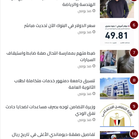
الهندسة والرياضة
منذ يومين
سعر الدولار في البنوك الآن تحديث مباشر
منذ يومين
ضبط متهم بممارسة انتحال صفة ضابط واستيقاف
السيارات
منذ يومين
تنسيق جامعة دمنهور خدمات متكاملة لطلاب
الثانوية العامة
منذ يومين
وزيرة التضامن توجه بصرف مساعدات لضحايا حادث
نفق الودي
منذ يومين
تفاصيل صفقة ديوماندي الأغلى في تاريخ ريال