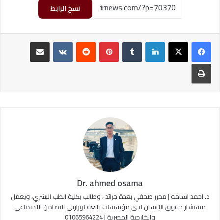
نسخ الرابط
لينكدإن
‏Tumblr
بينتيريست
‏Reddit
‏VKontakte
مشاركة عبر البريد
طباعة
Dr. ahmed osama
د. احمد اسامه | محرر صحفي بعدة جرائد ، وطالب بكلية الطب البشري، ويعمل
مستشار حقوق الإنسان لدى مؤسسات تابعة لوزارتي التضامن الاجتماعي
والخارجية المصرية | 01065964224