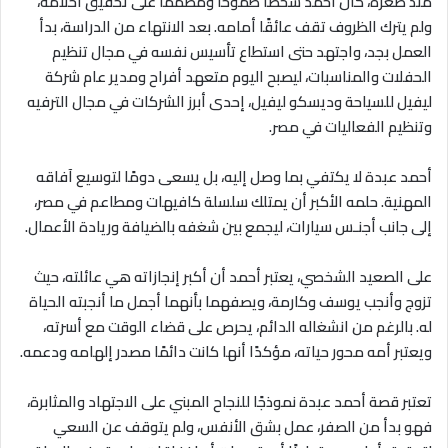
منذ صغره، كان أحمد شخصًا طموحًا ومصممًا على تحقيق أحلامه،
ولم يترك الظروف تقف عائقًا أمامه. بعد الانتهاء من الدراسة، بدأ
العمل بجد، واجتهد حتى استطاع تأسيس نفسه في مجال تنظيم
الحفلات والمناسبات، ليصبح اليوم متعهد أفراح ومدير عام شركة
ليفيل للسياحة وديسكو ليفيل، إحدى أبرز الشركات في مجال الترفيه
وتنظيم الفعاليات في مصر.
أحمد عبدة لا يكتفي بما وصل إليه، بل يسعى دومًا لتوسيع آفاقه
المهنية. حلمه الأكبر أن يمتلك سلسلة كافيهات ومطاعم في مصر،
إلى جانب أجنـس سيارات، ليجمع بين شغفه بالضيافة وريادة الأعمال.
على الصعيد الشخصي، يعتبر أحمد أن أكبر إنجازاته هي عائلته، حيث
تزوج وأنجب يوسف وكارمة، ويصفهما بأنهما أجمل ما أنجبته الحياة
له. بالرغم من انشغاله الدائم، يحرص على قضاء الوقت مع أسرته،
ويعتبر أمه محور حياته، مؤكدًا أنها كانت دائمًا مصدر إلهامه ودعمه.
تعتبر قصة أحمد عبدة نموذجًا للنجاح المبني على الاجتهاد والمثابرة،
فهو بدأ من الصفر، عمل بشق الأنفس، ولم يتوقف عن السعي