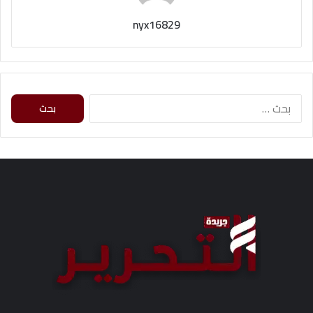
nyx16829
ا
ل
ب
ح
ث
ع
ن
: