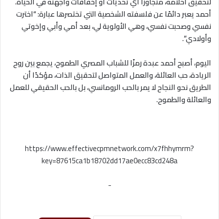
لتحقيق أحلامه، متجاوزًا أي تحديات أو إخفاقات واجهته في الحياة.
أحمد يعبر دائمًا عن فلسفته الشخصية التي تختصرها عبارة: “اخترت
نفسي وصحبت نفسي، وهي الأولوية لي، بعد أمي وأبي وإخوتي
وأولادي”.
اليوم، أصبح أحمد عبدة رمزًا للشباب المصري الطموح، يجمع بين روح
الريادة، حب العائلة، والعمل المتواصل لتحقيق الذات، مؤكدًا أن
الطريق نحو النجاح لا يمر بالحب الرومانسي، بل بالحب
الحقيقي للعمل
والعائلة والطموح.
https://www.effectivecpmnetwork.com/x7fhhymrm?
key=87615ca1b18702dd17ae0ecc83cd248a
-