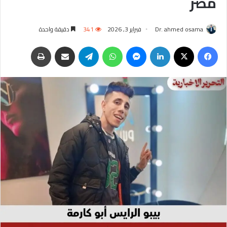
مصر
Dr. ahmed osama
فبراير 3, 2026
341
دقيقة واحدة
فيسبوك
‫X
لينكدإن
ماسنجر
واتساب
تيلقرام
مشاركة عبر البريد
طباعة