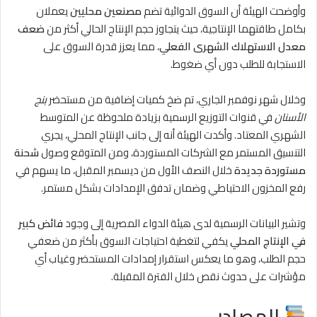
وأوضحت الهيئة أن السوق الدوائية تضم
مصنعين محليين
يعملان
بكامل طاقتهما الإنتاجية، حيث يتجاوز حجم الإنتاج الحالي أكثر من
ضعف
معدل الاستهلاك الشهرى الفعلي
، مما يعزز قدرة السوق على
الاستجابة للطلب دون أي ضغوط.
وخلال شهر نوفمبر الجاري، تم ضخ كميات إضافية من مستحضر
بنج
الأسنان
في قنوات التوزيع الرسمية بزيادة ملحوظة عن المتوسط
الشهري المعتاد. وأكدت الهيئة أنه إلى جانب الإنتاج المحلي، يجري
التنسيق المستمر مع الشركات المستوردة، ومن المتوقع وصول
شحنة
مستوردة جديدة
خلال النصف الأول من ديسمبر المقبل، ما يسهم في
رفع المخزون الاحتياطي وضمان تدفق الإمدادات بشكل مستمر.
وتشير البيانات الرسمية لدى هيئة الدواء المصرية إلى وجود
فائض كبير
في الإنتاج المحلي
يكفي لتغطية احتياجات السوق بأكثر من ضعفي
حجم الطلب، وهو ما يعكس استقرار إمدادات المستحضر وغياب أي
مؤشرات على حدوث نقص خلال الفترة المقبلة.
المصادر