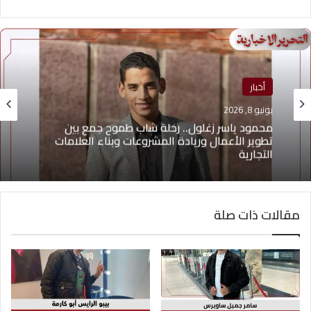
منوعات
أخبار
يونيو 4, 2026
يونيو 8, 2026
يوسف أيمن درويش.. عقلية بيعية شابة تقود التغيير
وتؤهل الشباب لسوق العمل2026
مقالات ذات صلة
محمود ياسر زغلول.. رحلة شاب طموح جمع بين
تطوير الأعمال وريادة المشروعات وبناء العلامات
التجارية