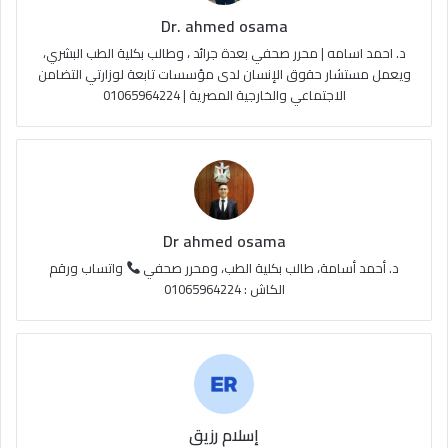
Dr. ahmed osama
b
ا
م
د. احمد اسامه | محرر صحفي بعدة جرائد ، وطالب بكلية الطب البشري،
e
م
و
ويعمل مستشار حقوق الإنسان لدى مؤسسات تابعة لوزارتي التضامن
الاجتماعي والخارجية المصرية | 01065964224
ق
ع
R
S
Dr ahmed osama
S
د. أحمد أسامة، طالب بكلية الطب، ومحرر صحفي
واتساب ورقم
الكاش : 01065964224
إسلام رزيق