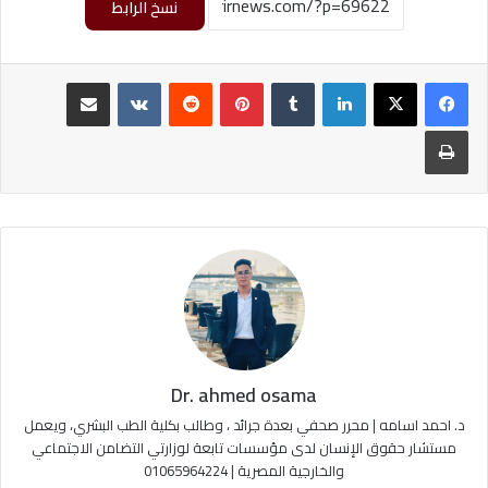
نسخ الرابط
لينكدإن
‏Tumblr
بينتيريست
‏Reddit
‏VKontakte
مشاركة عبر البريد
طباعة
Dr. ahmed osama
د. احمد اسامه | محرر صحفي بعدة جرائد ، وطالب بكلية الطب البشري، ويعمل
مستشار حقوق الإنسان لدى مؤسسات تابعة لوزارتي التضامن الاجتماعي
والخارجية المصرية | 01065964224