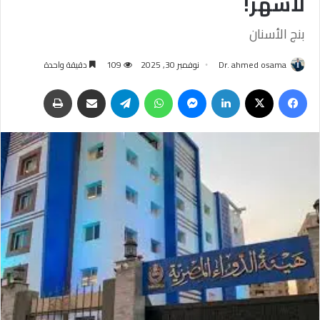
لأشهر!
بنج الأسنان
Dr. ahmed osama
نوفمبر 30, 2025
109
دقيقة واحدة
فيسبوك
‫X
لينكدإن
ماسنجر
واتساب
تيلقرام
مشاركة عبر البريد
طباعة