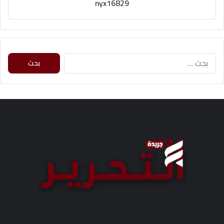
nyx16829
ا
ل
ب
ح
ث
ع
ن
: