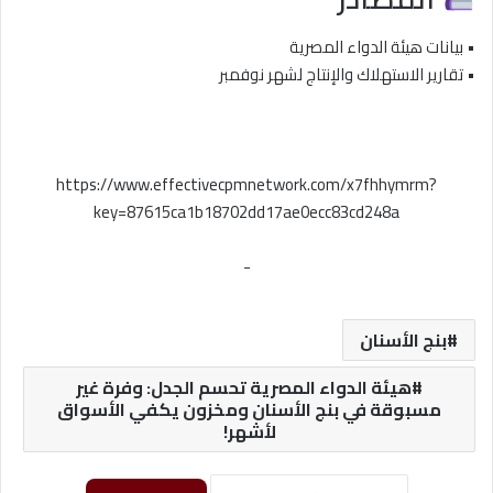
• بيانات هيئة الدواء المصرية
• تقارير الاستهلاك والإنتاج لشهر نوفمبر
https://www.effectivecpmnetwork.com/x7fhhymrm?
key=87615ca1b18702dd17ae0ecc83cd248a
-
بنج الأسنان
هيئة الدواء المصرية تحسم الجدل: وفرة غير
مسبوقة في بنج الأسنان ومخزون يكفي الأسواق
لأشهر!