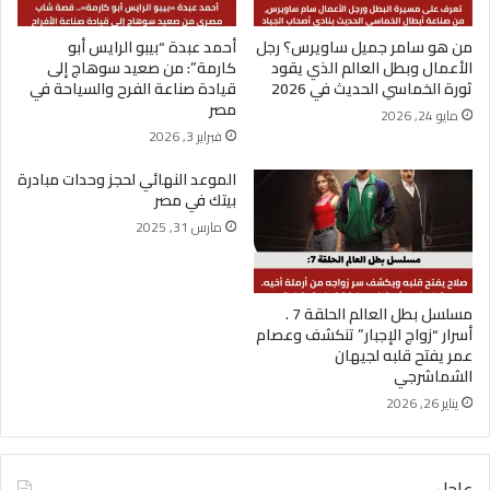
من هو سامر جميل ساويرس؟ رجل
أحمد عبدة “بيبو الرايس أبو
الأعمال وبطل العالم الذي يقود
كارمة”: من صعيد سوهاج إلى
ثورة الخماسي الحديث في 2026
قيادة صناعة الفرح والسياحة في
مصر
مايو 24, 2026
فبراير 3, 2026
الموعد النهائي لحجز وحدات مبادرة
بيتك في مصر
مارس 31, 2025
مسلسل بطل العالم الحلقة 7 .
أسرار “زواج الإجبار” تنكشف وعصام
عمر يفتح قلبه لجيهان
الشماشرجي
يناير 26, 2026
عاجل