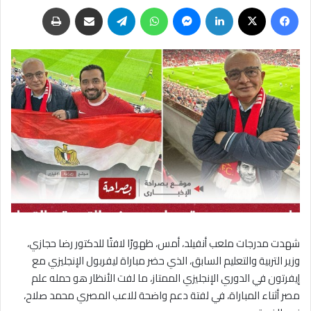
فيسبوك
‫X
لينكدإن
ماسنجر
واتساب
تيلقرام
مشاركة عبر البريد
طباعة
شهدت مدرجات ملعب أنفيلد، أمس، ظهورًا لافتًا للدكتور رضا حجازي،
وزير التربية والتعليم السابق، الذي حضر مباراة ليفربول الإنجليزي مع
إيفرتون في الدوري الإنجليزي الممتاز، ما لفت الأنظار هو حمله علم
مصر أثناء المباراة، في لفتة دعم واضحة للاعب المصري محمد صلاح،