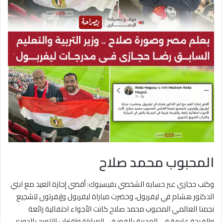
المحبوب محمد صلاح
وكتب حجازي عبر حسابه الشخصي بفيسبوك: أقضي إجازة العيد مع ابني
الدكتور هشام في ليفربول، وحضرت مباراة ليفربول وإيفرتون لتشجيع
نجمنا العالمي المحبوب محمد صلاح كانت الأجواء احتفالية رائعة
والفرحة عارمة في المدينة بالفوز في المباراة واقتراب التتويج بالدوري.