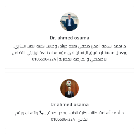
ب
u
ت
ص
و
T
ق
ا
ك
u
ر
ل
Dr. ahmed osama
b
ا
م
د. احمد اسامه | محرر صحفي بعدة جرائد ، وطالب بكلية الطب البشري،
e
م
و
ويعمل مستشار حقوق الإنسان لدى مؤسسات تابعة لوزارتي التضامن
الاجتماعي والخارجية المصرية | 01065964224
ق
ع
R
S
Dr ahmed osama
S
د. أحمد أسامة، طالب بكلية الطب، ومحرر صحفي
واتساب ورقم
الكاش : 01065964224