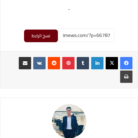
-
نسخ الرابط
لينكدإن
‏Tumblr
بينتيريست
‏Reddit
‏VKontakte
مشاركة عبر البريد
طباعة