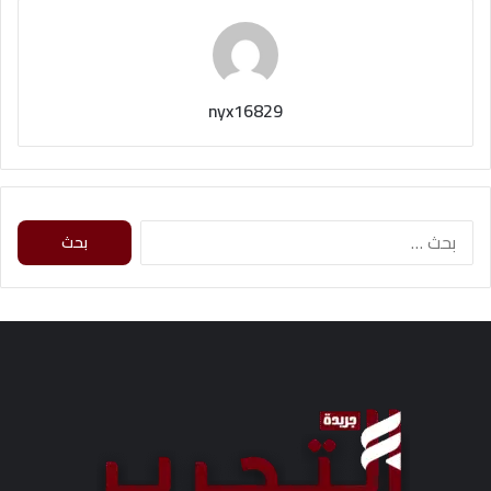
nyx16829
ا
ل
ب
ح
ث
ع
ن
: