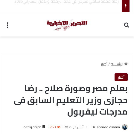
مجموعة شركات ملجراميكال: 85 عامًا من الريادة في صناعة وتجارة الموازين
بحث عن
الق
الرئيسية
/
أخبار
أخبار
بعلم مصر وصورة صلاح .. رضا
حجازى وزير التعليم السابق فى
مدرجات ليفربول
Dr. ahmed osama
أبريل 3, 2025
253
دقيقة واحدة