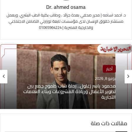
Dr. ahmed osama
د. احمد اسامه | محرر صحفي بعدة جرائد ، وطالب بكلية الطب البشري، ويعمل
مستشار حقوق الإنسان لدى مؤسسات تابعة لوزارتي التضامن الاجتماعي
والخارجية المصرية | 01065964224
أخبار
منوعات
يونيو 8, 2026
يونيو 4, 2026
محمود ياسر زغلول.. رحلة شاب طموح جمع بين
تطوير الأعمال وريادة المشروعات وبناء العلامات
يوسف أيمن درويش.. عقلية بيعية شابة تقود التغيير
التجارية
وتؤهل الشباب لسوق العمل2026
مقالات ذات صلة