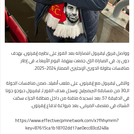
وواصل فريق ليفربول انتصاراته بعد الفوز على نظيره إيفرتون، بهدف
دون رد، في المباراة التي جمعت بينهما، اليوم الأربعاء، في إطار
منافسات بطولة الدوري الإنجليزي الممتاز 2024-2025.
والتقى ليفربول مع إيفرتون، على ملعب أنفيلد، ضمن منافسات الجولة
الـ30 من مسابقة البريميرليج. وسجل هدف الفوز لـ ليفربول ديوجو جوتا
في الدقيقة 57، بعد تسديدة متقنة من داخل منطقة الجزاء سكنت
الشباك في منتصف المرمى، بعد مرواغة لدفاع إيفرتون.
https://www.effectivecpmnetwork.com/x7fhhymrm?
key=87615ca1b18702dd17ae0ecc83cd248a