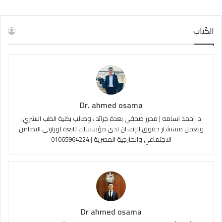
ي
X
Y
ن
ل
س
o
س
خ
الكُتاب
ب
u
ت
ص
و
T
ق
ا
ك
u
ر
ل
Dr. ahmed osama
b
ا
م
د. احمد اسامه | محرر صحفي بعدة جرائد ، وطالب بكلية الطب البشري،
e
م
و
ويعمل مستشار حقوق الإنسان لدى مؤسسات تابعة لوزارتي التضامن
الاجتماعي والخارجية المصرية | 01065964224
ق
ع
R
S
Dr ahmed osama