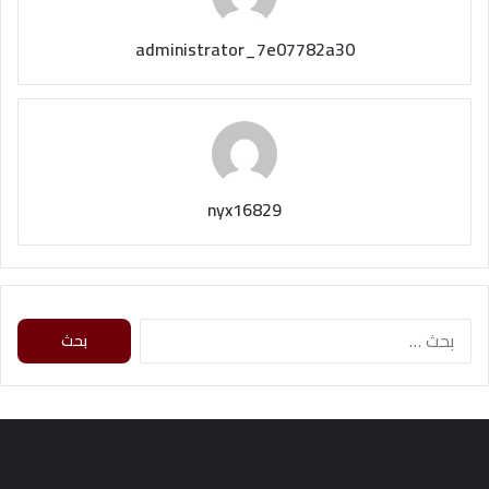
administrator_7e07782a30
nyx16829
ا
ل
ب
ح
ث
ع
ن