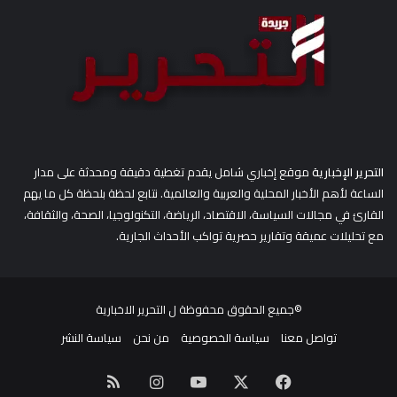
:
التحرير الإخبارية
موقع إخباري شامل يقدم تغطية دقيقة ومحدثة على مدار
الساعة لأهم الأخبار المحلية والعربية والعالمية. نتابع لحظة بلحظة كل ما يهم
القارئ في مجالات السياسة، الاقتصاد، الرياضة، التكنولوجيا، الصحة، والثقافة،
مع تحليلات عميقة وتقارير حصرية تواكب الأحداث الجارية.
©جميع الحقوق محفوظة ل
التحرير الاخبارية
تواصل معنا
سياسة الخصوصية
من نحن
سياسة النشر
‫X
فيسبوك
‫YouTube
انستقرام
ملخص