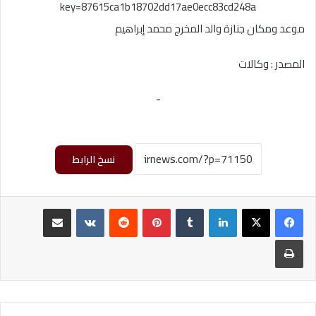
key=87615ca1b18702dd17ae0ecc83cd248a
موعد ومكان جنازة والد المخرج محمد إبراهيم
المصدر : وكالات
-
نسخ الرابط
لينكدإن
‏Tumblr
بينتيريست
‏Reddit
‏VKontakte
مشاركة عبر البريد
طباعة