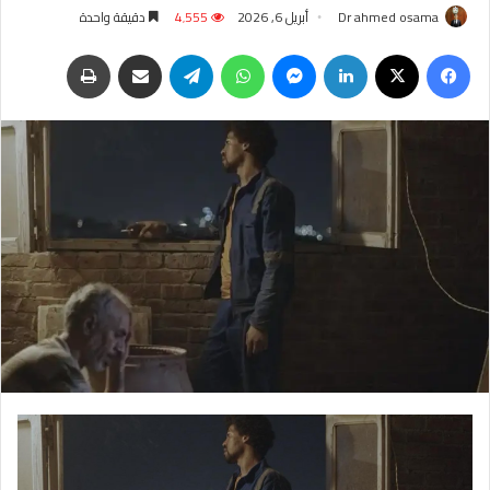
Dr ahmed osama
أبريل 6, 2026
4٬555
دقيقة واحدة
فيسبوك
‫X
لينكدإن
ماسنجر
واتساب
تيلقرام
مشاركة عبر البريد
طباعة