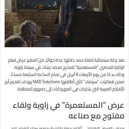
بعد رحلة سينمائية لافتة حصد خلالها عدة جوائز، من المقرر عرض فيلم
الإثارة المصري “المستعمرة” للمخرج محمد رشاد، في سينما زاوية،
وذلك بدءًا من يوم الأربعاء 8 أبريل في تمام الساعة السابعة مساءً،
ضمن فعاليات “سينماد” التي أطلقتها MAD Solutions بهدف تقديم أبرز
الأفلام العربية التي شاركت في المهرجانات إلى جمهور المنطقة.
عرض “المستعمرة” في زاوية ولقاء
مفتوح مع صناعه
وعقب العرض الافتتاحي، تُقام ندوة نقاشية بحضور صناع الفيلم، تتيح