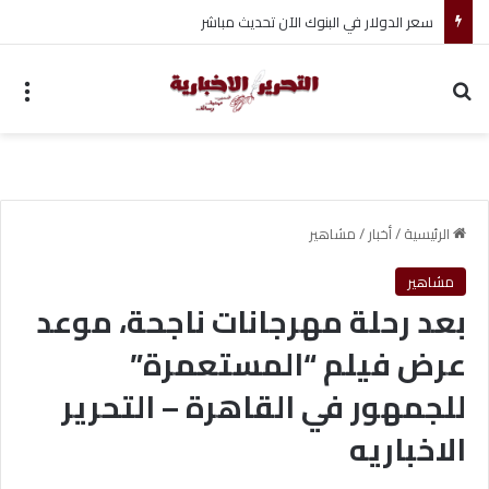
ضبط متهم بممارسة انتحال صفة ضابط واستيقاف السيارات
بحث عن
الق
الرئيسية
/
أخبار
/
مشاهير
مشاهير
بعد رحلة مهرجانات ناجحة، موعد
عرض فيلم “المستعمرة”
للجمهور في القاهرة – التحرير
الاخباريه