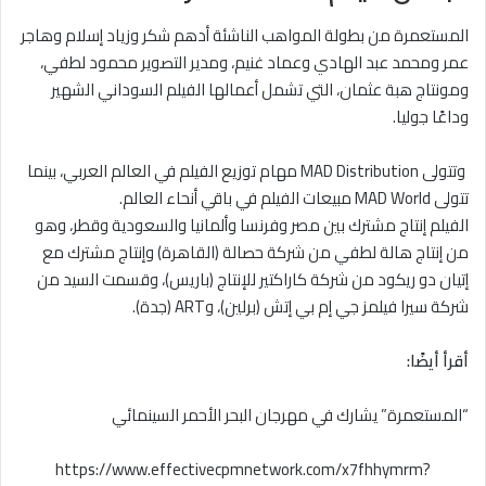
المستعمرة من بطولة المواهب الناشئة أدهم شكر وزياد إسلام وهاجر
عمر ومحمد عبد الهادي وعماد غنيم، ومدير التصوير محمود لطفي،
ومونتاج هبة عثمان، التي تشمل أعمالها الفيلم السوداني الشهير
وداعًا جوليا.
وتتولى MAD Distribution مهام توزيع الفيلم في العالم العربي، بينما
تتولى MAD World مبيعات الفيلم في باقي أنحاء العالم.
الفيلم إنتاج مشترك بين مصر وفرنسا وألمانيا والسعودية وقطر، وهو
من إنتاج هالة لطفي من شركة حصالة (القاهرة) وإنتاج مشترك مع
إتيان دو ريكود من شركة كاراكتير للإنتاج (باريس)، وقسمت السيد من
شركة سيرا فيلمز جي إم بي إتش (برلين)، وART (جدة).
أقرأ أيضًا:
“المستعمرة” يشارك في مهرجان البحر الأحمر السينمائي
https://www.effectivecpmnetwork.com/x7fhhymrm?