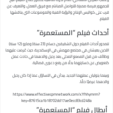
للجمهور فرصة مميزة للتواصل المباشر مع فريق العمل، والتعرف عن
قرب على كواليس الإنتاج والرؤية الفنية والموضوعات التي يناقشها
الفيلم.
أحداث فيلم “المستعمرة”
تتمحور أحداث الفيلم حول الشقيقين حسام (23 سنة) ومارو (12 سنة)
اللذين يعيشان في مجتمع مهمش في الإسكندرية، حيث عُرضت عليهما
وظائف من قبل المصنع المحلي بعد رحيل والدهما في حادث عمل
كتعويض عن خسارتهما بدلًا من رفع دعوى قضائية.
وبينما يتوليان عملهما الجديد، يبدآن في التساؤل عما إذا كان رحيل
والدهما عرضيًا حقًا.
https://www.effectivecpmnetwork.com/x7fhhymrm?
key=87615ca1b18702dd17ae0ecc83cd248a
أبطال فيلم “المستعمرة”