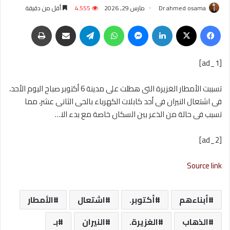
Dr ahmed osama
مارس 29, 2026
4٬555
أقل من دقيقة
فيسبوك
‫X
لينكدإن
ماسنجر
واتساب
تيلقرام
مشاركة عبر البريد
طباعة
[ad_1]
تسببت الأمطار الغزيرة التى هطلت على مدينة 6 أكتوبر صباح اليوم الأحد،
فى اشتعال النيران فى أحد كابلات الكهرباء بالحى الثانى عشر، مما
تسبب فى حالة من الذعر بين السكان خاصة مع بدء الا…
[ad_2]
Source link
أبناءهم
أكتوبر.
اشتعال
الأمطار
الذهاب
الغزيرة.
النيران
بـ