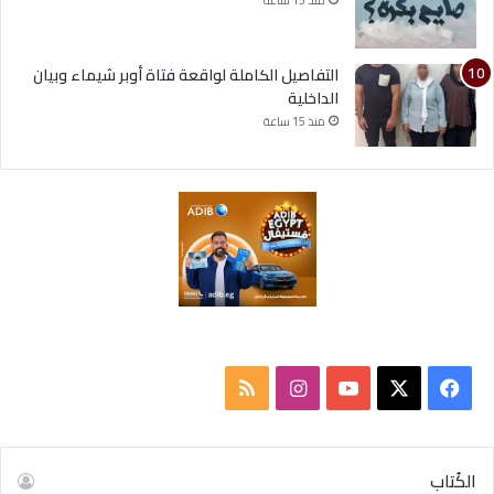
منذ 15 ساعة
التفاصيل الكاملة لواقعة فتاة أوبر شيماء وبيان
الداخلية
منذ 15 ساعة
ف
ا
م
ي
X
Y
ن
ل
س
o
س
خ
الكُتاب