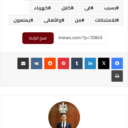
بسبب
فى
كابل
كهرباء
للامتحانات
من
والأهالى
يمنعون
نسخ الرابط
لينكدإن
‏Tumblr
بينتيريست
‏Reddit
‏VKontakte
مشاركة عبر البريد
طباعة