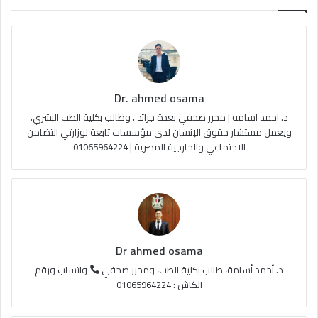
ب
u
ت
ص
و
T
ق
ا
ك
u
ر
ل
Dr. ahmed osama
b
ا
م
د. احمد اسامه | محرر صحفي بعدة جرائد ، وطالب بكلية الطب البشري،
e
م
و
ويعمل مستشار حقوق الإنسان لدى مؤسسات تابعة لوزارتي التضامن
الاجتماعي والخارجية المصرية | 01065964224
ق
ع
R
S
Dr ahmed osama
S
د. أحمد أسامة، طالب بكلية الطب، ومحرر صحفي
واتساب ورقم
الكاش : 01065964224