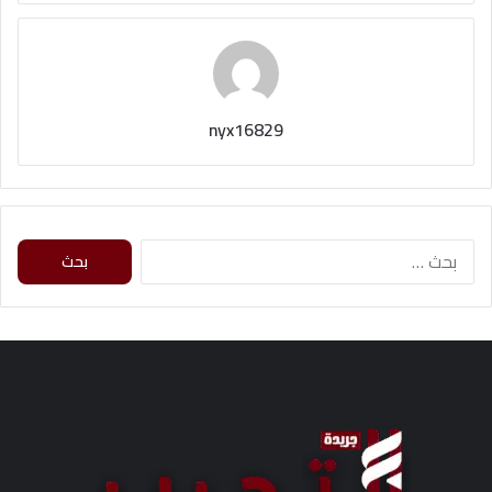
nyx16829
ا
ل
ب
ح
ث
ع
ن
: