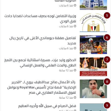
الثانوية العامة
منذ 6 ساعات
وزيرة التضامن توجه بصرف مساعدات لضحايا حادث
نفق الودي
منذ 6 ساعات
تفاصيل صفقة ديوماندي الأغلى في تاريخ ريال
مدريد
منذ 6 ساعات
الدكتور وليد عزت.. مسيرة استثنائية تجمع بين التميز
الطبي والبحث العلمي والعمل الإنساني
منذ 12 ساعة
رائد الأعمال صالح عبداللطيف يروي لـ “التحرير
الإخبارية” قصة نجاح تأسيس Royal Max وعوامل
تفوق الاستثمار العقاري في مصر
منذ 12 ساعة
فضل الصيام في سبيل الله وأجره العظيم