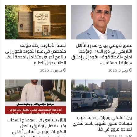
عمرو فهمي يهنئ مصر بالتأهل
تحفة الأجاويد: رحلة مؤلف
التاريخي إلى دور الـ16.. ويؤكد:
متخصص في علم التجويد يتحول إلى
نجاح «نقطة قوة» يقود إلى إطلاق
برنامج تدريبي متكامل لخدمة آلاف
«بوابة المستقبل»
الطلاب حول العالم
يوليو 5, 2026
مارس 5, 2026
بين “ملاكي وجرار”.. إصابة طبيب
زلزال سياسي في سوهاج انسحاب
فيحادث محور الشهيد باسم فكري
بخيت فضلي توفيق يشعل
تصادم مروع في قنا
التكهنات ويحبس أنفاس أهالي
يناير 17, 2026