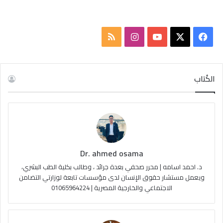
ف
ا
م
ي
X
Y
ن
ل
س
o
س
خ
الكُتاب
ب
u
ت
ص
و
T
ق
ا
ك
u
ر
ل
Dr. ahmed osama
b
ا
م
د. احمد اسامه | محرر صحفي بعدة جرائد ، وطالب بكلية الطب البشري،
e
م
و
ويعمل مستشار حقوق الإنسان لدى مؤسسات تابعة لوزارتي التضامن
الاجتماعي والخارجية المصرية | 01065964224
ق
ع