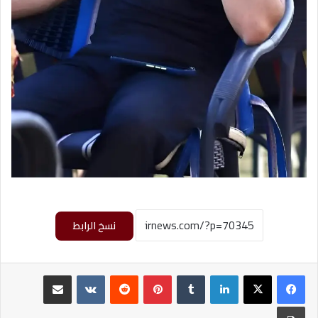
نسخ الرابط
لينكدإن
‏Tumblr
بينتيريست
‏Reddit
‏VKontakte
مشاركة عبر البريد
طباعة