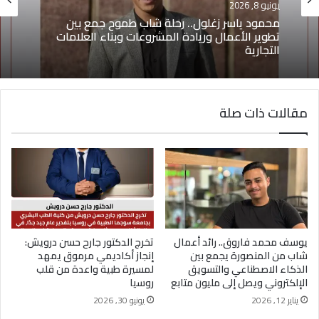
يونيو 8, 2026
يونيو 4, 2026
يوسف أيمن درويش.. عقلية بيعية شابة تقود التغيير
وتؤهل الشباب لسوق العمل2026
محمود ياسر زغلول.. رحلة شاب طموح جمع بين
تطوير الأعمال وريادة المشروعات وبناء العلامات
التجارية
مقالات ذات صلة
يوسف محمد فاروق.. رائد أعمال
تخرج الدكتور جارح حسن درويش:
شاب من المنصورة يجمع بين
إنجاز أكاديمي مرموق يمهد
الذكاء الاصطناعي والتسويق
لمسيرة طبية واعدة من قلب
الإلكتروني ويصل إلى مليون متابع
روسيا
يناير 12, 2026
يونيو 30, 2026