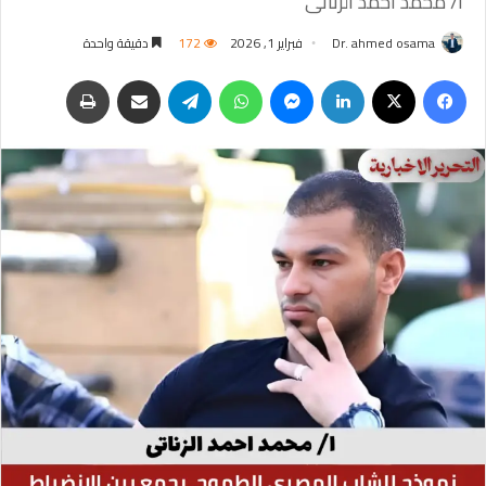
ا/ محمد احمد الزناتى
Dr. ahmed osama
فبراير 1, 2026
172
دقيقة واحدة
فيسبوك
‫X
لينكدإن
ماسنجر
واتساب
تيلقرام
مشاركة عبر البريد
طباعة