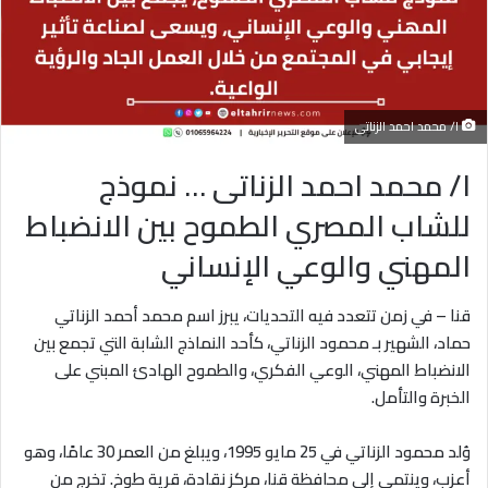
ا/ محمد احمد الزناتى
ا/ محمد احمد الزناتى … نموذج
للشاب المصري الطموح بين الانضباط
المهني والوعي الإنساني
قنا – في زمن تتعدد فيه التحديات، يبرز اسم محمد أحمد الزناتي
حماد، الشهير بـ محمود الزناتي، كأحد النماذج الشابة التي تجمع بين
الانضباط المهني، الوعي الفكري، والطموح الهادئ المبني على
الخبرة والتأمل.
وُلد محمود الزناتي في 25 مايو 1995، ويبلغ من العمر 30 عامًا، وهو
أعزب، وينتمي إلى محافظة قنا، مركز نقادة، قرية طوخ. تخرج من