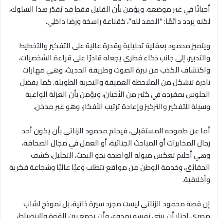
أحيانًا في غير موضعه. ويؤمن بأن القليل فقط قد يُقدّر هذا السلوك،
لكنه يردد دائمًا: “الحمد لله”، كقناعة راسخة ورضا داخلي.
ويتميز محمود بعقلية تحليلية وقدرة عالية على التفكير والتخطيط
والتدبير، إلى جانب ذكاء فطري يجعله قادرًا على قراءة الشخصيات،
واكتشاف الكذب من نبرة الصوت وطريقة الحديث، وهي مهارات
نادرة تتشكل من الملاحظة العميقة والتجربة الطويلة. كما يفضل
الجلوس بمفرده في كثير من الأحيان، ويؤمن بأن العزلة الواعية
وسيلة للتفكير والتركيز وإعادة ترتيب الأفكار، وهو غير مدخن.
أما عن طموحه المستقبلي، فيحلم محمود الزناتي بأن يكون أحد
رجال المخابرات أو المباحث الجنائية، أو العمل في مجال الصحافة،
وهي أحلام تعكس ميوله الواضحة نحو البحث، التحليل، كشف
الحقائق، وخدمة الوطن من مواقع تتطلب وعيًا عاليًا وشجاعة فكرية
وأخلاقية.
إن قصة محمود الزناتي ليست مجرد سيرة ذاتية، بل نموذج لشاب
مصري اختار أن يبني نفسه بهدوء، وأن يجمع بين القوة والانضباط،