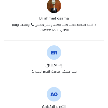
R
S
Dr ahmed osama
S
د. أحمد أسامة، طالب بكلية الطب، ومحرر صحفي
واتساب ورقم
الكاش : 01065964224
إسلام رزيق
محرر صحفي بجريدة التحرير الاخبارية
التحرير الاخبارية