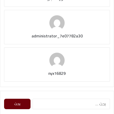
administrator_7e07782a30
nyx16829
ا
ل
ب