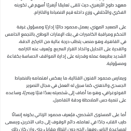
معهد طوخ الأزهري، حيث تلقى تعليمًا أزهريًا أسهم في تكوينه
الفكري والأخلاقي، وزرع داخله قيم الانضباط والالتزام.
على الصعيد المهني، يعمل محمود حاليًا إداريًا ومسؤول غرفة
التحكم ومراقبة الكاميرات في بنك الإمارات الوطني بالتجمع الخامس
في القاهرة، وهو منصب يتطلب درجة عالية من التركيز، الدقة،
والقدرة على التحليل واتخاذ القرار السريع. ويُعرف عنه التزامه
الشديد بطبيعة عمله وقدرته على إدارة المواقف الحساسة بكفاءة
ومسؤولية.
ويمارس محمود الفنون القتالية، ما يعكس اهتمامه بالانضباط
الجسدي والذهني، كما سبق له العمل في مجال التصوير
الفوتوغرافي، وهو ما أضاف إلى شخصيته بعدًا فنيًا وبصريًا، وساعده
على تنمية حس الملاحظة ودقة التفاصيل.
أما على المستوى الشخصي، فيُعرف محمود الزناتي بكونه إنسانًا
طيب القلب، جادًا في تعامله، دائم الوقوف إلى جانب الآخرين، ويسعى
لمساعدة الناس وفعل الخير دون انتظار مقابل، حتى وإن كان ذلك