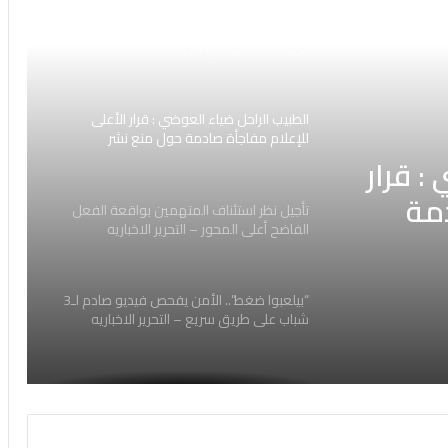
رحيل يدمي القلوب.. سميرة محمد سليمان
في ذمة الله وتاريخ من الأثر الطيب لا يغيب
الطبيب الراحل ضياء العوضي : قرار الأعلى
للإعلام مفاجأة صادمة حول منع نشر
مقاطعه 2026
: قرار
دمة
تأجيل نظر استئناف المتهمين بواقعة الفعل
الفاضح أعلى المحور – التحرير الاخباريه
“بيلعبوا ضغط”.. الأمن يفحص فيديو صادم لـ3
شباب على طريق سريع – التحرير الاخباريه