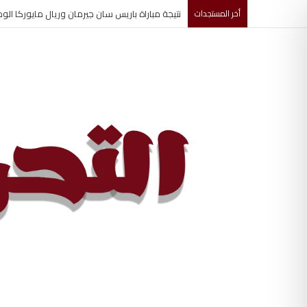
نتيجة مباراة باريس سان جيرمان وريال مايوركا الود
أخر المستجدات