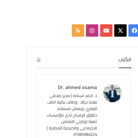
ف
ا
م
ي
X
Y
ن
ل
س
o
س
خ
الكُتاب
ب
u
ت
ص
و
T
ق
ا
Dr. ahmed osama
ك
u
ر
ل
د. احمد اسامه | محرر صحفي
بعدة جرائد ، وطالب بكلية الطب
b
ا
م
البشري، ويعمل مستشار
حقوق الإنسان لدى مؤسسات
e
م
و
تابعة لوزارتي التضامن
ق
الاجتماعي والخارجية المصرية |
01065964224