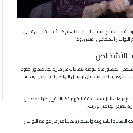
 فرحات، ببلاغ رسمي إلى النائب العام ضد أحد الأشخاص يُدعى
ع التواصل الاجتماعي “فيس بوك”.
حد الأشخاص
ية طلبة في البلاغ الذي حمل رقم 1125219، أن الشخص المذكور قام بتوجيه انتقادات غير مبررة لها، متجاوزًا حدود
 وهو ما يُعد إساءة استعمال لوسائل التواصل الاجتماعي وتعمد
 الإجراءات اللازمة لملاحقة المتهم قضائيًا، في إطار الدفاع عن
تتعرض لها عبر الإنترنت.
الإساءة الإلكترونية والتشهير بالمشاهير عبر مواقع التواصل