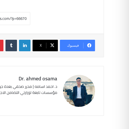
لينكدإن
‏Tumblr
فيسبوك
‫X
Dr. ahmed osama
د. احمد اسامه | محرر صحفي بعدة جرا
مؤسسات تابعة لوزارتي التضامن الاجتماعي وا