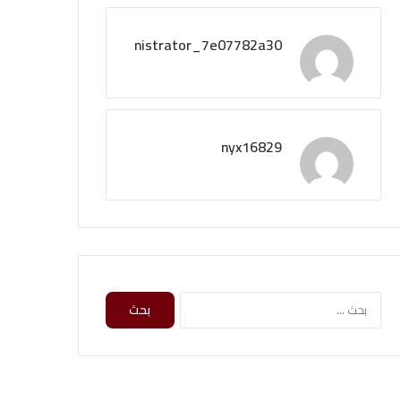
administrator_7e07782a30
nyx16829
ا
ل
ب
ح
ث
ع