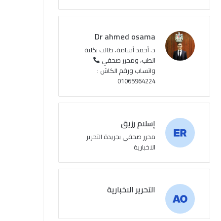
ع
R
Dr ahmed osama
S
د. أحمد أسامة، طالب بكلية
الطب، ومحرر صحفي
S
واتساب ورقم الكاش :
01065964224
إسلام رزيق
محرر صحفي بجريدة التحرير
الاخبارية
التحرير الاخبارية