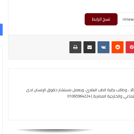
نسخ الرابط
بينتيريست
‏Reddit
‏VKontakte
مشاركة عبر البريد
طباعة
ئد ، وطالب بكلية الطب البشري، ويعمل مستشار حقوق الإنسان لدى
لخارجية المصرية | 01065964224