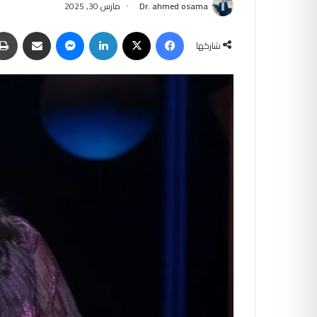
Dr. ahmed osama
مارس 30, 2025
فيسبوك
‫X
لينكدإن
ماسنجر
مشاركة عبر البريد
شاركها