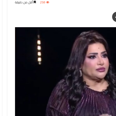
258
أقل من دقيقة
طباعة