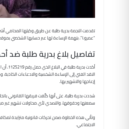
تقدمت النجمة بدرية طلبة عن طريق وكيلها المحامي أشرف
“عمرو.ا”، بتهمة الإساءة لها عبر حسابها الشخصي بموق
تفاصيل بلاغ بدرية طلبة ضد أ
أكدت بدر
النقد الفني إلى الإساءة الشخصية والادعاءات الكاذبة،
إزعاجها والتشهير بها.
شددت بدرية طلبة، على أنها كلَّفت فريقها القانوني باتخاذ
سمعتها وحقوقها، والتصدي لأي محاولات تشهير غير مبررة 
وتأتي هذه الخطوة ضمن تحركات قانونية متزايدة لمكافحة 
الاجتماعي.