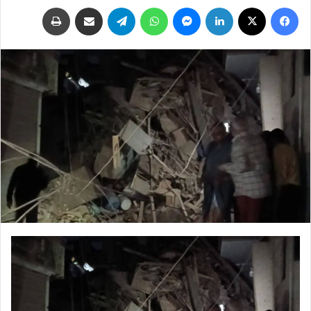
فيسبوك
‫X
لينكدإن
ماسنجر
واتساب
تيلقرام
مشاركة عبر البريد
طباعة