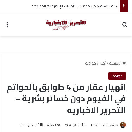
أحمد جابر حسين طه معلم القرآن لغير الناطقين من أسوان
بحث عن
الق
الرئيسية
/
أخبار
/
حوادث
حوادث
انهيار عقار من 4 طوابق بالحواتم
في الفيوم دون خسائر بشرية –
التحرير الاخباريه
Dr ahmed osama
أبريل 8, 2026
4٬553
أقل من دقيقة