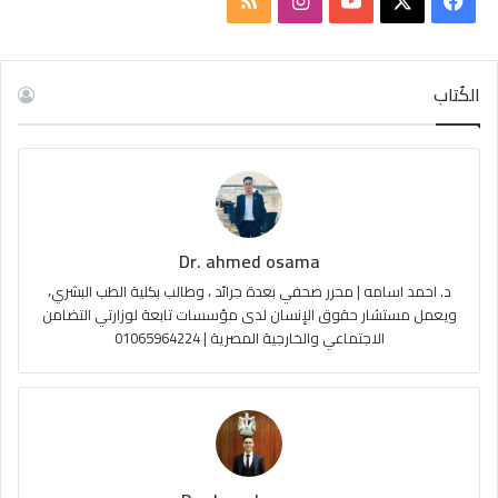
ف
ا
م
ي
X
Y
ن
ل
س
o
س
خ
الكُتاب
ب
u
ت
ص
و
T
ق
ا
ك
u
ر
ل
Dr. ahmed osama
b
ا
م
د. احمد اسامه | محرر صحفي بعدة جرائد ، وطالب بكلية الطب البشري،
e
م
و
ويعمل مستشار حقوق الإنسان لدى مؤسسات تابعة لوزارتي التضامن
الاجتماعي والخارجية المصرية | 01065964224
ق
ع
R
S