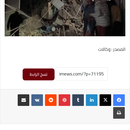
المصدر : وكالات
نسخ الرابط
لينكدإن
‏Tumblr
بينتيريست
‏Reddit
‏VKontakte
مشاركة عبر البريد
طباعة