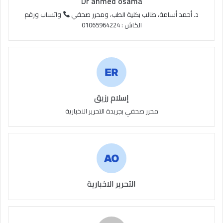
Dr ahmed osama
S
د. أحمد أسامة، طالب بكلية الطب، ومحرر صحفي
واتساب ورقم
الكاش : 01065964224
إسلام رزيق
محرر صحفي بجريدة التحرير الاخبارية
التحرير الاخبارية