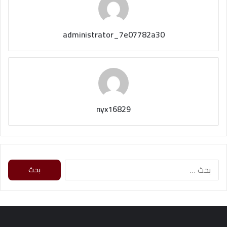
administrator_7e07782a30
nyx16829
ا
ل
ب
ح
ث
ع