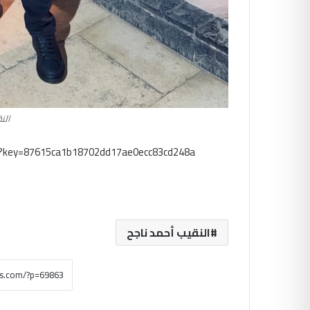
الن
m?key=87615ca1b18702dd17ae0ecc83cd248a
النقيب أحمد ناجح