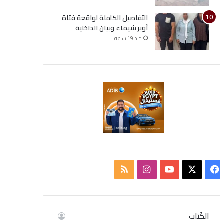
التفاصيل الكاملة لواقعة فتاة
أوبر شيماء وبيان الداخلية
منذ 19 ساعة
ف
ا
م
ي
X
Y
ن
ل
س
o
س
خ
الكُتاب