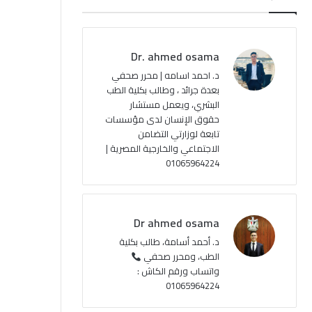
ب
u
ت
ص
و
T
ق
ا
Dr. ahmed osama
ك
u
ر
ل
د. احمد اسامه | محرر صحفي
بعدة جرائد ، وطالب بكلية الطب
b
ا
م
البشري، ويعمل مستشار
حقوق الإنسان لدى مؤسسات
e
م
و
تابعة لوزارتي التضامن
ق
الاجتماعي والخارجية المصرية |
01065964224
ع
R
Dr ahmed osama
S
د. أحمد أسامة، طالب بكلية
الطب، ومحرر صحفي
S
واتساب ورقم الكاش :
01065964224