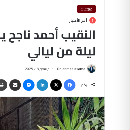
منوعات
أخر الأخبار
النقيب أحمد ناجح ير
ليلة من ليالي
Dr. ahmed osama
ديسمبر 13, 2025
فيسبوك
‫X
لينكدإن
ماسنجر
مشاركة عبر البريد
شاركها