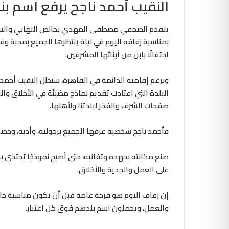
النقيب أحمد ناجح يرفع اسم بنجا
يتقدم الصحفي مصطفى المهدي بخالص التهاني والتبري
بمناسبة زفافه اليوم في ليلة ينتظرها الجميع بمحبة وفخ
احتفالًا بابن من أبنائها المشرفين.
وبرغم إقامته الدائمة في القاهرة، سيظل النقيب أحمد نا
البلدة التي اعتادت تقديم نماذج مضيئة في الأخلاق وال
صفحات الشرف والفخر لبلدتنا ولأهلها.
فأحمد ناجح شخصية عرفها الجميع برجولته، وأدبه، وحضور
صنع مكانته بجهده وتفانيه، حتى أصبح نموذجًا يُحتذى به ل
على العمل والجدية والأخلاق.
إن زفاف اليوم هو فرحة عامة قبل أن يكون مناسبة خاصة،
والعمل، ويحملون اسم بلدهم فوق كل اعتبار.