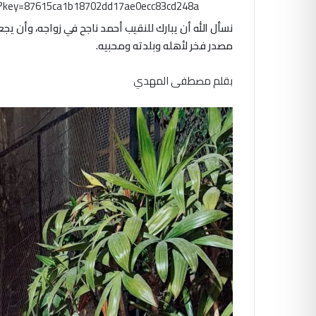
m?key=87615ca1b18702dd17ae0ecc83cd248a
نسأل الله أن يبارك للنقيب أحمد ناجح في زواجه، وأن يجع
مصدر فخر لأهله وبلدته ومحبيه.
بقلم مصطفى المهدي