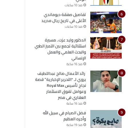
منذ 10 ساعات
تفاصيل صفقة ديوماندي
الأغلى في تاريخ ريال مدريد
منذ 10 ساعات
الدكتور وليد عزت.. مسيرة
استثنائية تجمع بين التميز الطبي
والبحث العلمي والعمل
الإنساني
منذ 16 ساعة
رائد الأعمال صالح عبداللطيف
يروي لـ “التحرير الإخبارية” قصة
نجاح تأسيس Royal Max
وعوامل تفوق الاستثمار
العقاري في مصر
منذ 16 ساعة
فضل الصيام في سبيل الله
وأجره العظيم
منذ 19 ساعة