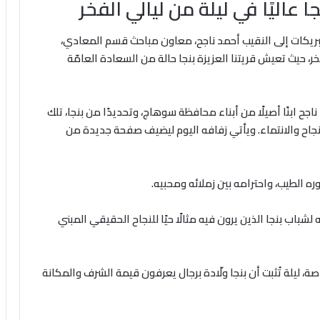
 عاليًا في ليلة من ليالي الفخر
كات إلى النقيب أحمد ناجح، معاون مباحث قسم المعادي،
ر، حيث تعيش قريتنا العزيزة بنجا حالة من السعادة العامّة
جح ابنًا أصيلًا من أبناء محافظة سوهاج، وتحديدًا من بنجا، تلك
نجاح والانتماء. ويأتي زفافه اليوم ليضيف صفحة جديدة من
ه الطيب، واحترامه بين زملائه ومحبيه.
شباب بنجا الذين يرون فيه مثالًا حيًا للنجاح الحقيقي المبني
 ليلة تُثبت أن بنجا ولّادة برجال يعرفون قيمة الشرف والمكانة