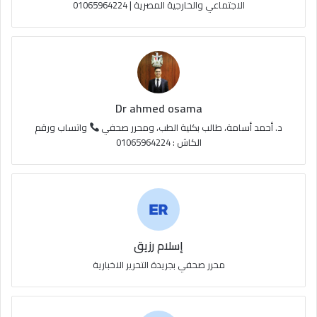
الاجتماعي والخارجية المصرية | 01065964224
ق
ع
R
S
Dr ahmed osama
S
د. أحمد أسامة، طالب بكلية الطب، ومحرر صحفي
واتساب ورقم
الكاش : 01065964224
إسلام رزيق
محرر صحفي بجريدة التحرير الاخبارية