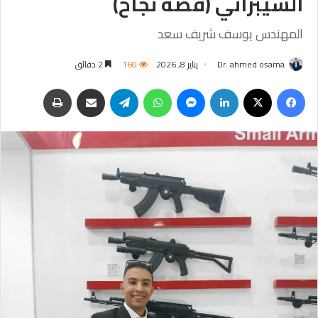
السيبراني (قصة نجاح)
المهندس يوسف شريف سعد
Dr. ahmed osama
يناير 8, 2026
160
2 دقائق
فيسبوك
‫X
لينكدإن
ماسنجر
واتساب
تيلقرام
مشاركة عبر البريد
طباعة