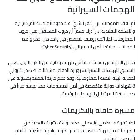
الهجمات السيبرانية
لم تقف طموحات “ابن كفر الشيخ” عند حدود الهندسة الميكانيكية
والأسلحة التقليدية، بل أدرك مبكراً أن حروب المستقبل هي حروب
المعلومات. لذا، اتجه يوسف للتخصص في واحد من أخطر وأهم
المجالات الحالية:
الأمن السيبراني (Cyber Security)
.
يعمل المهندس يوسف حالياً في مهمة وطنية من الطراز الأول، وهي
التصدي للهجمات السيبرانية
بوزارة الدفاع، مشكلاً حائط صد إلكتروني
لحماية البنية التحتية المعلوماتية. وقد دعم خبرته العملية بحصوله على
8 شهادات دولية متخصصة
في أمن المعلومات، مما يجعله خبيراً في
صد الاختراقات وتحليل التهديدات الرقمية.
مسيرة حافلة بالتكريمات
نظير تفوقه العلمي والعملي، حصد يوسف شريف العديد من
التكريمات من جهات متعددة، تقديراً لكونه واجهة مشرفة للشباب
المصري المجتهد.