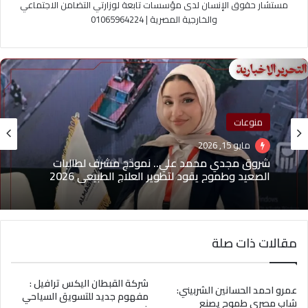
مستشار حقوق الإنسان لدى مؤسسات تابعة لوزارتي التضامن الاجتماعي
والخارجية المصرية | 01065964224
منوعات
منوعات
مايو 1, 2026
(بدون عنوان)
مايو 15, 2026
مقالات ذات صلة
شروق مجدي محمد علي.. نموذج مشرف لطالبات
الصعيد وطموح يقود لتطوير العلاج الطبيعي 2026
شركة القبطان اليكس ترافيل :
عمرو احمد الحسانين الشربيني:
مفهوم جديد للتسويق السياحي
شاب مصري طموح يصنع