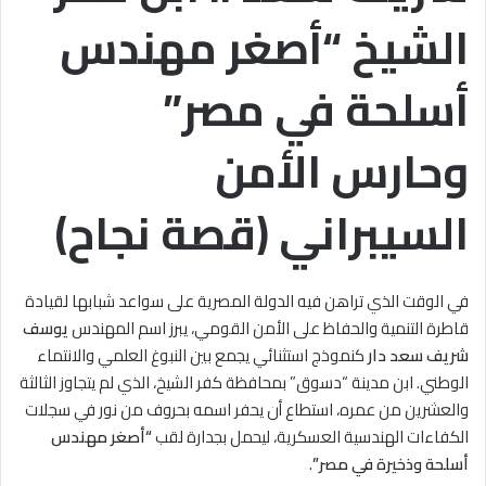
الشيخ “أصغر مهندس
أسلحة في مصر”
وحارس الأمن
السيبراني (قصة نجاح)
في الوقت الذي تراهن فيه الدولة المصرية على سواعد شبابها لقيادة
قاطرة التنمية والحفاظ على الأمن القومي، يبرز اسم المهندس
يوسف
شريف سعد دار
كنموذج استثنائي يجمع بين النبوغ العلمي والانتماء
الوطني. ابن مدينة “دسوق” بمحافظة كفر الشيخ، الذي لم يتجاوز الثالثة
والعشرين من عمره، استطاع أن يحفر اسمه بحروف من نور في سجلات
الكفاءات الهندسية العسكرية، ليحمل بجدارة لقب
“أصغر مهندس
أسلحة وذخيرة في مصر”
.