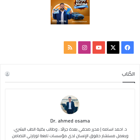
ف
ا
م
ي
X
Y
ن
ل
س
o
س
خ
الكُتاب
ب
u
ت
ص
و
T
ق
ا
ك
u
ر
ل
Dr. ahmed osama
b
ا
م
د. احمد اسامه | محرر صحفي بعدة جرائد ، وطالب بكلية الطب البشري،
e
م
و
ويعمل مستشار حقوق الإنسان لدى مؤسسات تابعة لوزارتي التضامن