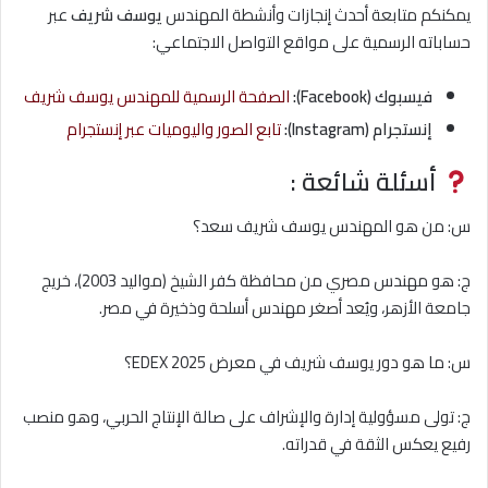
يمكنكم متابعة أحدث إنجازات وأنشطة المهندس
يوسف شريف
عبر
حساباته الرسمية على مواقع التواصل الاجتماعي:
فيسبوك (Facebook):
الصفحة الرسمية للمهندس يوسف شريف
إنستجرام (Instagram):
تابع الصور واليوميات عبر إنستجرام
أسئلة شائعة :
س: من هو المهندس يوسف شريف سعد؟
ج: هو مهندس مصري من محافظة كفر الشيخ (مواليد 2003)، خريج
جامعة الأزهر، ويُعد أصغر مهندس أسلحة وذخيرة في مصر.
س: ما هو دور يوسف شريف في معرض EDEX 2025؟
ج: تولى مسؤولية إدارة والإشراف على صالة الإنتاج الحربي، وهو منصب
رفيع يعكس الثقة في قدراته.