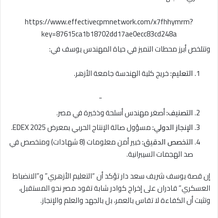
https://www.effectivecpmnetwork.com/x7fhhymrm?
key=87615ca1b18702dd17ae0ecc83cd248a
وتتلخص أبرز محطات التميز في حياة المهندس يوسف في:
التعليم:
خريج كلية الهندسة جامعة الأزهر.
-
التصنيف:
أصغر مهندس أسلحة وذخيرة في مصر.
الإنجاز الدولي:
مسؤول صالة الإنتاج الحربي بمعرض EDEX 2025.
التخصص الدقيق:
خبير أمن معلومات (8 شهادات) ومتخصص في
صد الهجمات السيبرانية.
إن قصة يوسف شريف سعد دار تؤكد أن “التعليم الأزهري” و”الانضباط
العسكري” قادران على إخراج كوادر شابة تقود مصر نحو المستقبل،
وتثبت أن الكفاءة لا تقاس بالعمر، بل بالجهد والعلم والإنجاز.