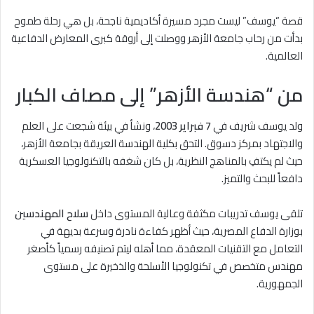
قصة “يوسف” ليست مجرد مسيرة أكاديمية ناجحة، بل هي رحلة طموح
بدأت من رحاب جامعة الأزهر ووصلت إلى أروقة كبرى المعارض الدفاعية
العالمية.
من “هندسة الأزهر” إلى مصاف الكبار
ولد يوسف شريف في
7 فبراير 2003
، ونشأ في بيئة شجعت على العلم
والاجتهاد بمركز دسوق. التحق بكلية الهندسة العريقة بجامعة الأزهر،
حيث لم يكتفِ بالمناهج النظرية، بل كان شغفه بالتكنولوجيا العسكرية
دافعاً للبحث والتميز.
تلقى يوسف تدريبات مكثفة وعالية المستوى داخل
سلاح المهندسين
بوزارة الدفاع المصرية، حيث أظهر كفاءة نادرة وسرعة بديهة في
التعامل مع التقنيات المعقدة، مما أهله ليتم تصنيفه رسمياً كأصغر
مهندس متخصص في تكنولوجيا الأسلحة والذخيرة على مستوى
الجمهورية.