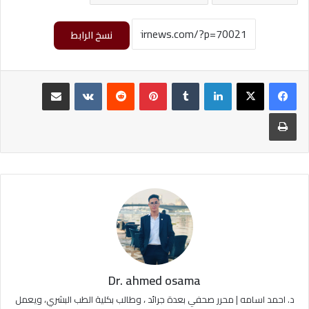
نسخ الرابط
لينكدإن
‏Tumblr
بينتيريست
‏Reddit
‏VKontakte
مشاركة عبر البريد
طباعة
Dr. ahmed osama
د. احمد اسامه | محرر صحفي بعدة جرائد ، وطالب بكلية الطب البشري، ويعمل