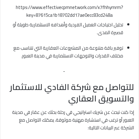
https://www.effectivecpmnetwork.com/x7fhhymrm?
key=87615ca1b18702dd17ae0ecc83cd248a
تحليل احتياجات العميل الفردية وأهدافه الاستثمارية طويلة أو
قصيرة المدى
.
توفير باقة متنوعة من المشروعات العقارية التي تتناسب مع
مختلف القدرات والتوجهات الاستثمارية في مدينة العبور
.
-
للتواصل مع شركة الفادي للاستثمار
والتسويق العقاري
إذا كنت تبحث عن شريك استراتيجي في رحلة بحثك عن عقار في مدينة
العبور أو ترغب في استشارة مهنية موثوقة، يمكنك التواصل مع
الشركة عبر البيانات التالية: