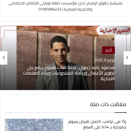
مستشار حقوق الإنسان لدى مؤسسات تابعة لوزارتي التضامن الاجتماعي
والخارجية المصرية | 01065964224
منوعات
أخبار
يونيو 4, 2026
يونيو 8, 2026
يوسف أيمن درويش.. عقلية بيعية شابة تقود التغيير
وتؤهل الشباب لسوق العمل2026
محمود ياسر زغلول.. رحلة شاب طموح جمع بين
تطوير الأعمال وريادة المشروعات وبناء العلامات
مقالات ذات صلة
التجارية
ردًا على ترامب.. الصين تفرض رسوم
جمركية بـ 34% على السلع