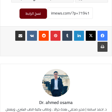
نسخ الرابط
لينكدإن
‏Tumblr
بينتيريست
‏Reddit
‏VKontakte
مشاركة عبر البريد
طباعة
Dr. ahmed osama
د. احمد اسامه | محرر صحفي بعدة جرائد ، وطالب بكلية الطب البشري، ويعمل