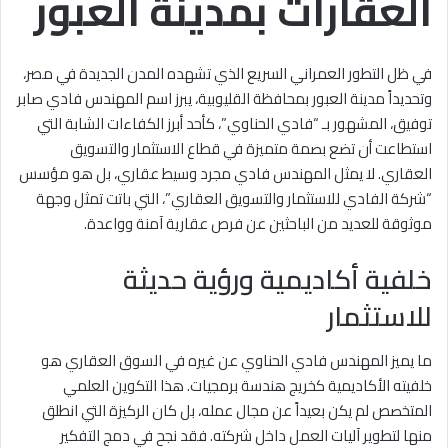
العقارات بمدينة العبور
في ظل التطور العمراني السريع الذي تشهده المدن الجديدة في مصر،
وتحديداً مدينة العبور بمحافظة القليوبية، يبرز اسم المهندس فادي صابر
توفيق، المشهور بـ “فادي الحناوي”، كأحد أبرز الكفاءات الشابة التي
استطاعت أن تضع بصمة متميزة في قطاع الاستثمار والتسويق
العقاري
. لا يمثل المهندس فادي مجرد وسيط عقاري، بل هو مؤسس
“شركة الفادي للاستثمار والتسويق العقاري”، التي باتت تمثل وجهة
موثوقة للعديد من الباحثين عن فرص عقارية آمنة وواعدة
.
خلفية أكاديمية ورؤية حديثة
للاستثمار
ما يميز المهندس فادي الحناوي عن غيره في السوق العقاري هو
خلفيته الأكاديمية كخريج هندسة برمجيات
. هذا التكوين العلمي
المتخصص لم يكن بعيداً عن مجال عمله، بل كان الركيزة التي انطلق
منها لتطوير آليات العمل داخل شركته
. فقد نجح في دمج التفكير