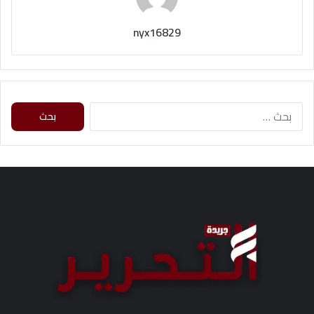
nyx16829
ا
ل
ب
ح
ث
ع
ن
: