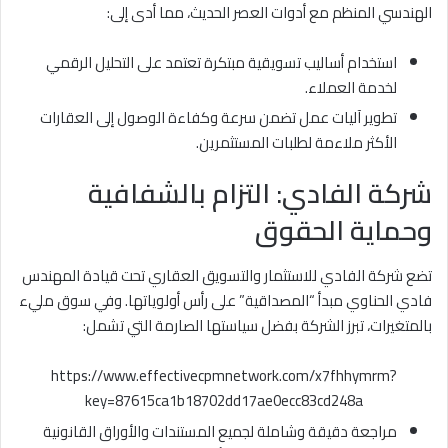
الهندسي المنظم مع أدوات العصر الحديث، مما أدى إلى:
استخدام أساليب تسويقية مبتكرة تعتمد على التحليل الرقمي
لخدمة العملاء
.
تطوير آليات عمل تضمن سرعة وكفاءة الوصول إلى العقارات
الأكثر ملاءمة لطلبات المستثمرين
.
شركة الفادي: التزام بالشفافية
وحماية الحقوق
تضع شركة الفادي للاستثمار والتسويق العقاري تحت قيادة المهندس
فادي الحناوي مبدأ “المصداقية” على رأس أولوياتها
. وفي سوق مليء
بالمتغيرات، تبرز الشركة بفضل سياستها الصارمة التي تشمل:
https://www.effectivecpmnetwork.com/x7fhhymrm?
key=87615ca1b18702dd17ae0ecc83cd248a
مراجعة دقيقة وشاملة لجميع المستندات والأوراق القانونية