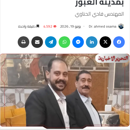
بمدينة العبور
المهندس فادي الحناوي
Dr. ahmed osama
يونيو 19, 2026
4٬592
دقيقة واحدة
فيسبوك
‫X
لينكدإن
ماسنجر
واتساب
تيلقرام
مشاركة عبر البريد
طباعة