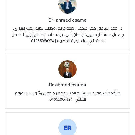
ك
u
ر
ل
Dr. ahmed osama
b
ا
م
د. احمد اسامه | محرر صحفي بعدة جرائد ، وطالب بكلية الطب البشري،
e
م
و
ويعمل مستشار حقوق الإنسان لدى مؤسسات تابعة لوزارتي التضامن
الاجتماعي والخارجية المصرية | 01065964224
ق
ع
R
S
Dr ahmed osama
S
د. أحمد أسامة، طالب بكلية الطب، ومحرر صحفي
واتساب ورقم
الكاش : 01065964224