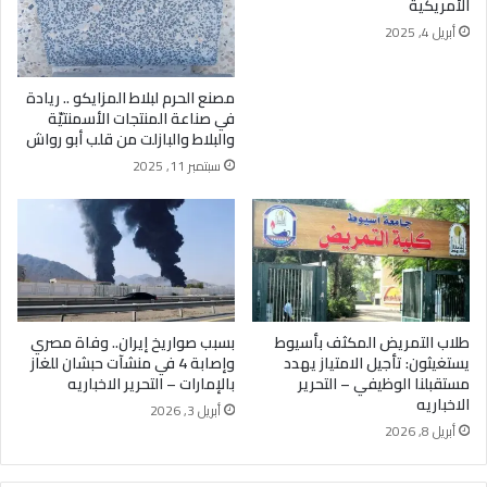
الأمريكية
أبريل 4, 2025
مصنع الحرم لبلاط المزايكو .. ريادة
في صناعة المنتجات الأسمنتيّة
والبلاط والبازلت من قلب أبو رواش
سبتمبر 11, 2025
طلاب التمريض المكثف بأسيوط
بسبب صواريخ إيران.. وفاة مصري
يستغيثون: تأجيل الامتياز يهدد
وإصابة 4 في منشآت حبشان للغاز
مستقبلنا الوظيفي – التحرير
بالإمارات – التحرير الاخباريه
الاخباريه
أبريل 3, 2026
أبريل 8, 2026