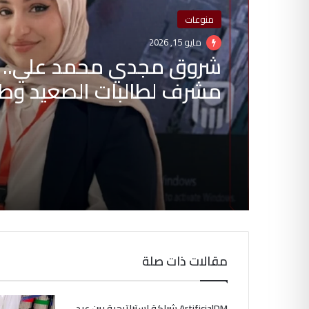
منوعات
مايو 15, 2026
شروق مجدي محمد علي.. 
مشرف لطالبات الصعيد وط
يقود لتطوير العلاج الطبيعي 026
مقالات ذات صلة
ArtificialDM شراكة استراتيجية بين عبد