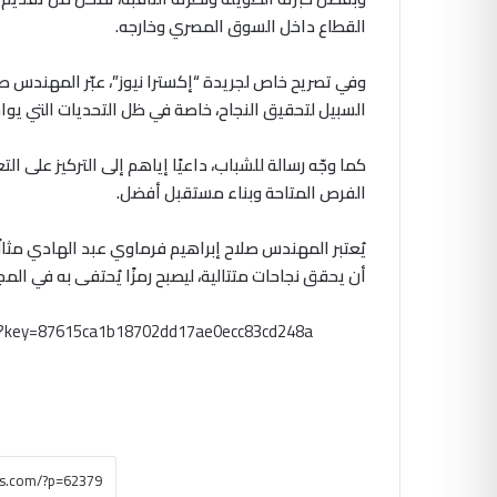
القطاع داخل السوق المصري وخارجه.
وفي تصريح خاص لجريدة “إكسترا نيوز”، عبّر المهندس صل
السبيل لتحقيق النجاح، خاصة في ظل التحديات التي يو
كما وجّه رسالة للشباب، داعيًا إياهم إلى التركيز على ا
الفرص المتاحة وبناء مستقبل أفضل.
يُعتبر المهندس صلاح إبراهيم فرماوي عبد الهادي مثالًا
أن يحقق نجاحات متتالية، ليصبح رمزًا يُحتفى به في الم
m?key=87615ca1b18702dd17ae0ecc83cd248a