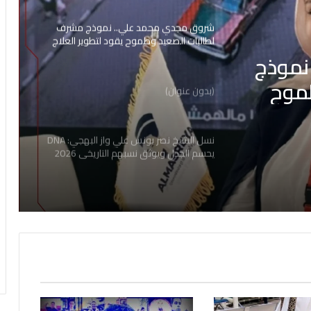
شروق مجدي محمد علي.. نموذج مشرف
لطالبات الصعيد وطموح يقود لتطوير العلاج
الطبيعي 2026
نموذج
موح
(بدون عنوان)
2
نسل الشيخ نصر يونس علي واز البهجي: DNA
يحسم الجدل ويوثق نسبهم التاريخي 2026