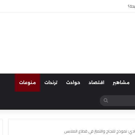
 أسوان
مشاهير
اقتصاد
حوادث
ترندات
منوعات
بحث
عن
ي: نموذج للنجاح والتميّز في قطاع الملابس