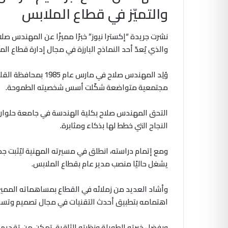
والتميّز في قطاع الملابس
نشرت جريدة “إكسترا نيوز” خبرًا مميزًا عن المهندس صل
والذي يُعدّ أحد النماذج البارزة في مجال إدارة قطاع ا
وُلِد المهندس صلاح ف
مجتمعية متواضعة شكّلت أسس شخصيته الطموحة.
التحق المهندس صلاح بكلية الهندسة في جامعة حلوان،
النجاح التي خطط لها بذكاء ومثابرة.
ومع إتمام دراسته، انطلق في مسيرته المهنية ليُثبت جد
يشغل حاليًا منصب مدير عام بقطاع الملابس.
وأشاد العديد من زملائه في القطاع بمساهماته المميزة
اهتمامه بتطبيق أحدث التقنيات في مجال تصميم وتسو
وبفضل خبرته الطويلة ونظرته الثاقبة، تمكن من تقديم 