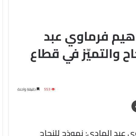
هيم فرماوي عبد
اح والتميّز في قطاع
553
دقيقة واحدة
طباعة
 عبد الهادي: نموذج للنجاح