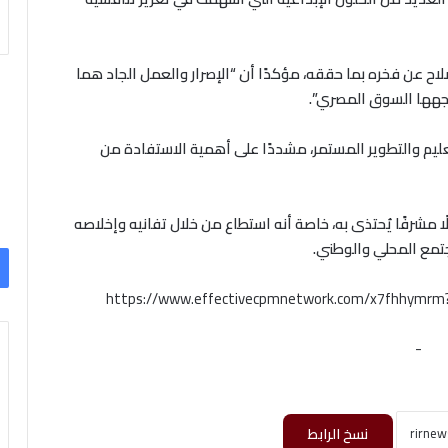
اح عن فخره بما حققه، مؤكدًا أن “الإصرار والعمل الجاد هما
اجهها السوق المصري”.
لتعليم والتطوير المستمر، مشددًا على أهمية الاستفادة من
 مشرفًا يُحتذى به، خاصة أنه استطاع من خلال تفانيه وإخلاصه
جتمع المحلي والوطني.
https://www.effectivecpmnetwork.com/x7fhhymr
-
نسخ الرابط