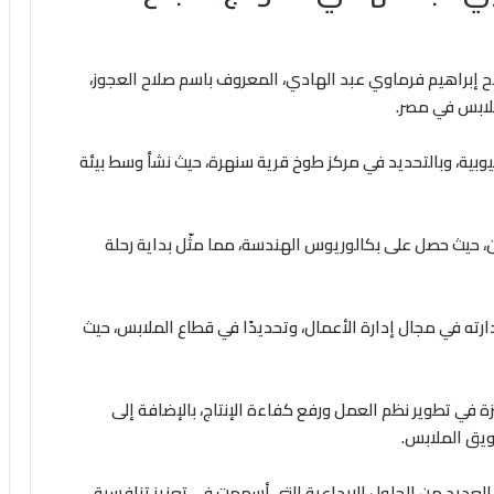
اح إبراهيم فرماوي عبد الهادي، المعروف باسم صلاح العجوز،
لملابس في مصر.
ي مارس عام 1985 بمحافظة القليوبية، وبالتحديد في مركز طوخ قرية سنهرة، حيث نشأ وسط بيئة
 حيث حصل على بكالوريوس الهندسة، مما مثّل بداية رحلة
ارته في مجال إدارة الأعمال، وتحديدًا في قطاع الملابس، حيث
 في تطوير نظم العمل ورفع كفاءة الإنتاج، بالإضافة إلى
يق الملابس.
العديد من الحلول الإبداعية التي أسهمت في تعزيز تنافسية