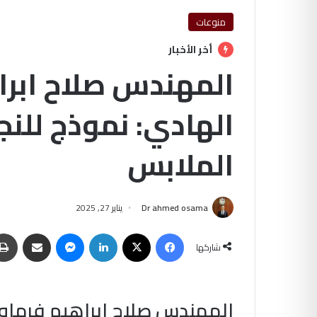
منوعات
أخر الأخبار
المهندس صلاح ابرا
الهادي: نموذج للنج
الملابس
Dr ahmed osama
يناير 27, 2025
فيسبوك
‫X
لينكدإن
ماسنجر
مشاركة عبر البريد
شاركها
المهندس صلاح ابراهيم فرماوي