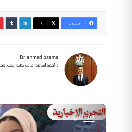
لينكدإن
فيسبوك
‫X
Dr ahmed osama
د. أحمد أسامة، طالب بكلية الطب، و
أقرأ التالي