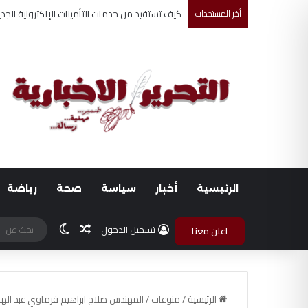
أخر المستجدات
أحمد جابر حسين طه معلم القرآن لغير الناطقين من
الرئيسية
أخبار
سياسة
صحة
رياضة
مقال عشوائي
الوضع المظلم
تسجيل الدخول
اعلن معنا
الرئيسية
/
منوعات
/
المهندس صلاح ابراهيم فرماوي عبد الهاد