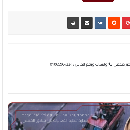
بينتيريست
مشاركة عبر البريد
طباعة
محرر صحفي
واتساب ورقم الكاش : 01065964224
محمد فريد سعد .. مسيرة احترافية تقوده
لصدارة تنظيم الفعاليات في فنادق الخمس
نجوم