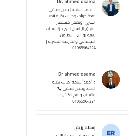
Dr. ahmed osama
د. احمد اسامه | محرر صحفي
بعدة جرائد ، وطالب بكلية الطب
البشري، ويعمل مستشار
حقوق الإنسان لدى مؤسسات
تابعة لوزارتي التضامن
الاجتماعي والخارجية المصرية |
01065964224
Dr ahmed osama
د. أحمد أسامة، طالب بكلية
الطب، ومحرر صحفي
واتساب ورقم الكاش :
01065964224
إسلام رزيق
محرر صحفي بجريدة التحرير