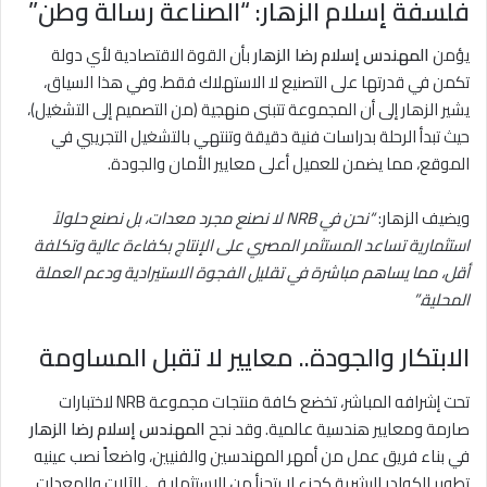
فلسفة إسلام الزهار: “الصناعة رسالة وطن”
يؤمن
المهندس إسلام رضا الزهار
بأن القوة الاقتصادية لأي دولة
تكمن في قدرتها على التصنيع لا الاستهلاك فقط. وفي هذا السياق،
يشير الزهار إلى أن المجموعة تتبنى منهجية (من التصميم إلى التشغيل)،
حيث تبدأ الرحلة بدراسات فنية دقيقة وتنتهي بالتشغيل التجريبي في
الموقع، مما يضمن للعميل أعلى معايير الأمان والجودة.
ويضيف الزهار:
“نحن في NRB لا نصنع مجرد معدات، بل نصنع حلولاً
استثمارية تساعد المستثمر المصري على الإنتاج بكفاءة عالية وتكلفة
أقل، مما يساهم مباشرة في تقليل الفجوة الاستيرادية ودعم العملة
المحلية.”
الابتكار والجودة.. معايير لا تقبل المساومة
تحت إشرافه المباشر، تخضع كافة منتجات مجموعة NRB لاختبارات
صارمة ومعايير هندسية عالمية. وقد نجح
المهندس إسلام رضا الزهار
في بناء فريق عمل من أمهر المهندسين والفنيين، واضعاً نصب عينيه
تطوير الكوادر البشرية كجزء لا يتجزأ من الاستثمار في الآلات والمعدات.