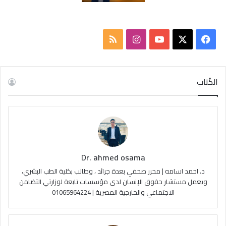
ف
ا
م
ي
X
Y
ن
ل
س
o
س
خ
الكُتاب
ب
u
ت
ص
و
T
ق
ا
ك
u
ر
ل
Dr. ahmed osama
b
ا
م
د. احمد اسامه | محرر صحفي بعدة جرائد ، وطالب بكلية الطب البشري،
e
م
و
ويعمل مستشار حقوق الإنسان لدى مؤسسات تابعة لوزارتي التضامن
الاجتماعي والخارجية المصرية | 01065964224
ق
ع