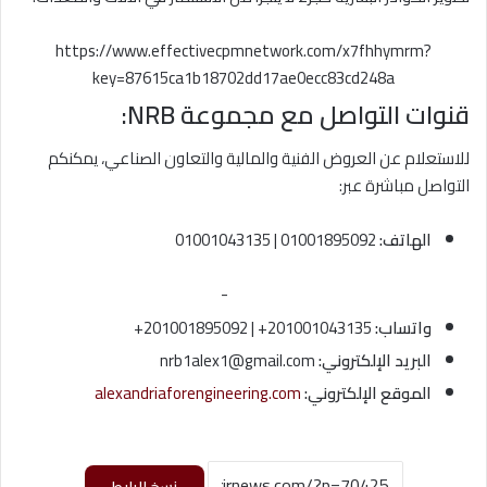
https://www.effectivecpmnetwork.com/x7fhhymrm?
key=87615ca1b18702dd17ae0ecc83cd248a
قنوات التواصل مع مجموعة NRB:
للاستعلام عن العروض الفنية والمالية والتعاون الصناعي، يمكنكم
التواصل مباشرة عبر:
الهاتف:
01001895092 | 01001043135
-
واتساب:
201001043135+ | 201001895092+
البريد الإلكتروني:
nrb1alex1@gmail.com
الموقع الإلكتروني:
alexandriaforengineering.com
نسخ الرابط