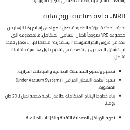
والمعدات الثقيلة بمواصفات تضاهي نظيرتها الأوروبية.
NRB.. قلعة صناعية بروح شابة
بخبرته الممتدة ورؤيته الطموحة، جعل
المهندس إسلام رضا الزهار
من
مجموعة NRB نموذجاً للكيان الصناعي المتكامل. فالمجموعة التي
تتخذ من عروس البحر المتوسط “الإسكندرية” منطلقاً لها، لا تعمل فقط
في تشكيل المعادن، بل تخصصت في تقديم حلول هندسية متكاملة
تشمل:
تصميم وتصنيع المفاعلات الصناعية والمبادلات الحرارية.
تنفيذ أنظمة التقطير الفراغي (Under Vacuum Systems)
المتطورة.
بناء خطوط الإنتاج المتكاملة
بطاقة إنتاجية ضخمة تصل لـ 20 طن
يومياً.
تجهيز الهياكل المعدنية الثقيلة والخزانات الصناعية.