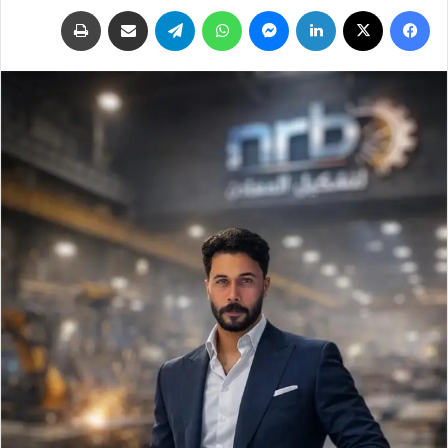
فيسبوك
‫X
لينكدإن
ماسنجر
واتساب
تيلقرام
مشاركة عبر البريد
طباعة