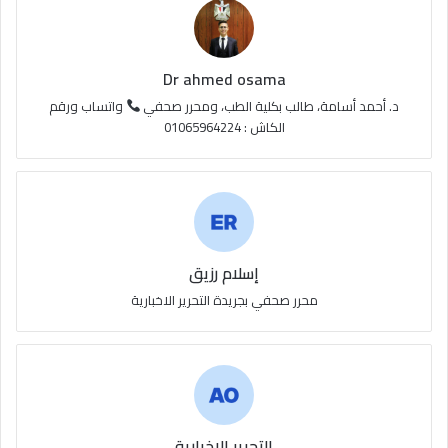
R
S
Dr ahmed osama
S
د. أحمد أسامة، طالب بكلية الطب، ومحرر صحفي
واتساب ورقم
الكاش : 01065964224
إسلام رزيق
محرر صحفي بجريدة التحرير الاخبارية
التحرير الاخبارية