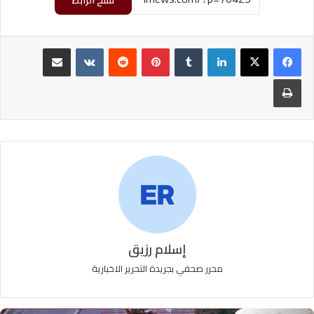
لينكدإن
‏Tumblr
بينتيريست
‏Reddit
‏VKontakte
مشاركة عبر البريد
طباعة
إسلام رزيق
محرر صحفي بجريدة التحرير الاخبارية