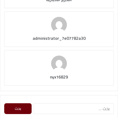
administrator_7e07782a30
nyx16829
ا
ل
ب