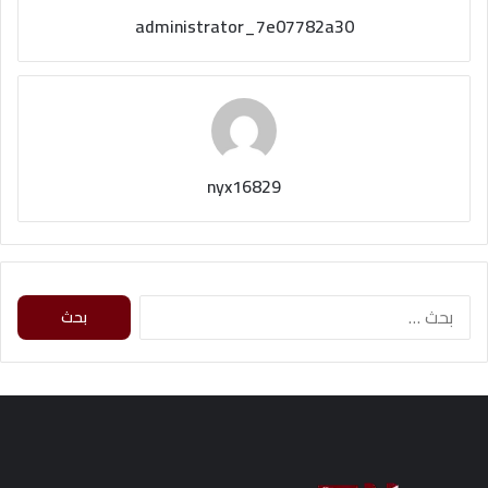
administrator_7e07782a30
nyx16829
ا
ل
ب
ح
ث
ع
ن
: