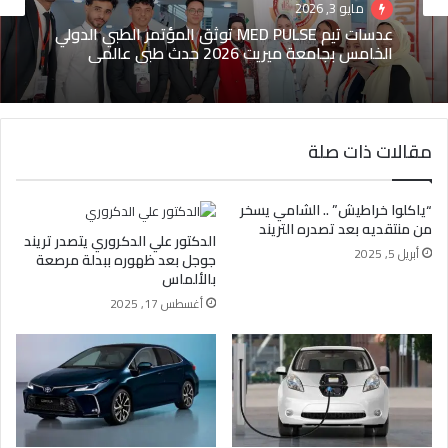
مايو 3, 2026
عدسات تيم MED PULSE توثق المؤتمر الطبي الدولي
الخامس بجامعة ميريت 2026 حدث طبي عالمي
مقالات ذات صلة
“ياكلوا خراطيش” .. الشامي يسخر
من منتقديه بعد تصدره التريند
الدكتور علي الدكروري يتصدر تريند
أبريل 5, 2025
جوجل بعد ظهوره ببدلة مرصعة
بالألماس
أغسطس 17, 2025