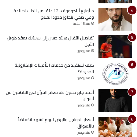
د. أوليغ أباكوموف.. 12 عامًا من الطب لصناعة
وعي صحي يتجاوز حدود العلاج
منذ 18 ساعة
تفاصيل انتقال هيثم حسن إلى سيلتيك بعقد طويل
الأجل
منذ يومين
كيف تستفيد من خدمات التأمينات الإلكترونية
الجديدة؟
منذ يومين
أحمد جابر حسين طه معلم القرآن لغير الناطقين من
أسوان
منذ يومين
أسعار الدواجن والبيض اليوم تشهد انخفاضاً
بالأسواق
منذ يومين