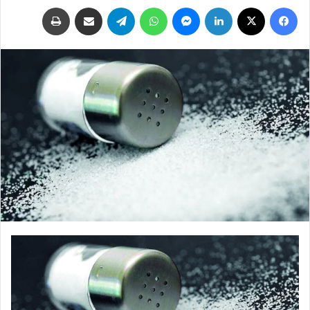
فيسبوك
‫X
لينكدإن
ماسنجر
واتساب
تيلقرام
مشاركة عبر البريد
طباعة