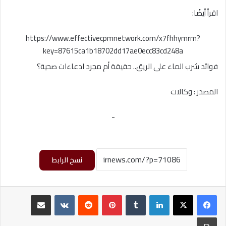
اقرأ أيضًا:
https://www.effectivecpmnetwork.com/x7fhhymrm?
key=87615ca1b18702dd17ae0ecc83cd248a
فوائد شرب الماء على الريق.. حقيقة أم مجرد ادعاءات صحية؟
المصدر : وكالات
-
نسخ الرابط
لينكدإن
‏Tumblr
بينتيريست
‏Reddit
‏VKontakte
مشاركة عبر البريد
طباعة