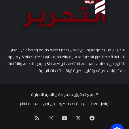
التحرير الإخبارية
موقع إخباري شامل يقدم تغطية دقيقة ومحدثة على مدار
الساعة لأهم الأخبار المحلية والعربية والعالمية. نتابع لحظة بلحظة كل ما يهم
القارئ في مجالات السياسة، الاقتصاد، الرياضة، التكنولوجيا، الصحة، والثقافة،
مع تحليلات عميقة وتقارير حصرية تواكب الأحداث الجارية.
©جميع الحقوق محفوظة ل
التحرير الاخبارية
تواصل معنا
سياسة الخصوصية
من نحن
سياسة النشر
‫X
فيسبوك
‫YouTube
انستقرام
ملخص