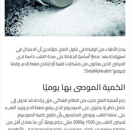
يحذر الأطباء من الإفراط في تناول الملح، مؤكدين أن الاعتدال في
استهلاكه يعد عنصرًا أساسيًا للحفاظ على صحة القلب، خاصة لدى
المرضى الذين يعانون من مشكلات قلبية أو ارتفاع ضغط الدم، وفقا
لموقع“OnlyMyHealth”.
الكمية الموصى بها يوميًا
رغم أهمية الملح كجزء من النظام الغذائي، فإن زيادته قد تتحول إلى
عامل خطر، إذ يحتوي على الصوديوم الذي يرفع ضغط الدم ويزيد العبء
على عضلة القلب، ويوصي المختصون بأن تتراوح كمية الصوديوم
لمرضى القلب بين 1500 و2000 مللي جرام يوميًا، أي ما يعادل أقل من
ملعقة صغيرة من الملح، مع احتساب الكمية الموجودة في الأطعمة