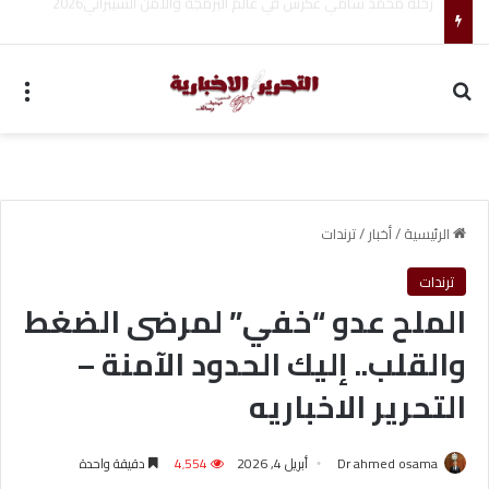
مجموعة شركات ملجراميكال: 85 عامًا من الريادة في صناعة وتجارة الموازين
بحث عن
الق
الرئيسية
/
أخبار
/
ترندات
ترندات
الملح عدو “خفي” لمرضى الضغط
والقلب.. إليك الحدود الآمنة –
التحرير الاخباريه
Dr ahmed osama
أبريل 4, 2026
4٬554
دقيقة واحدة