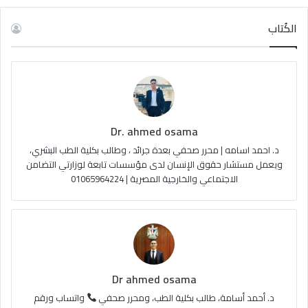
س
o
س
خ
الكُتاب
ب
u
ت
ص
و
T
ق
ا
ك
u
ر
ل
Dr. ahmed osama
b
ا
م
د. احمد اسامه | محرر صحفي بعدة جرائد ، وطالب بكلية الطب البشري،
e
م
و
ويعمل مستشار حقوق الإنسان لدى مؤسسات تابعة لوزارتي التضامن
الاجتماعي والخارجية المصرية | 01065964224
ق
ع
R
S
Dr ahmed osama
S
د. أحمد أسامة، طالب بكلية الطب، ومحرر صحفي
واتساب ورقم