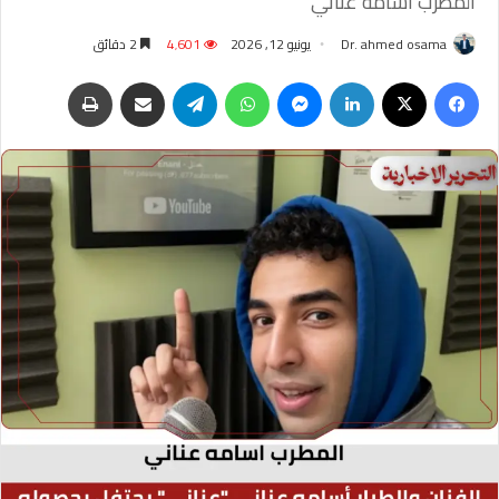
المطرب اسامه عناني
Dr. ahmed osama
يونيو 12, 2026
4٬601
2 دقائق
فيسبوك
‫X
لينكدإن
ماسنجر
واتساب
تيلقرام
مشاركة عبر البريد
طباعة