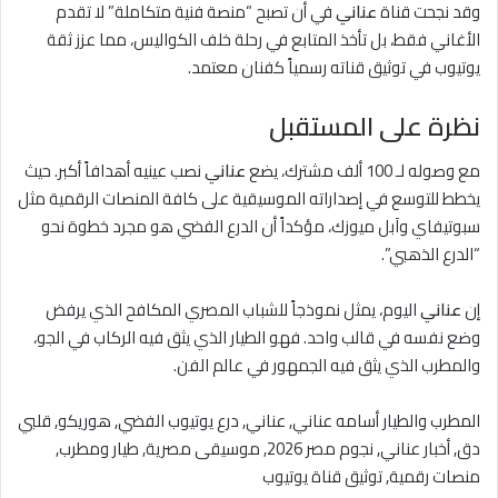
وقد نجحت قناة
عناني
في أن تصبح “منصة فنية متكاملة” لا تقدم
الأغاني فقط، بل تأخذ المتابع في رحلة خلف الكواليس، مما عزز ثقة
يوتيوب في توثيق قناته رسمياً كفنان معتمد.
نظرة على المستقبل
مع وصوله لـ 100 ألف مشترك، يضع
عناني
نصب عينيه أهدافاً أكبر. حيث
يخطط للتوسع في إصداراته الموسيقية على كافة المنصات الرقمية مثل
سبوتيفاي وآبل ميوزك، مؤكداً أن الدرع الفضي هو مجرد خطوة نحو
“الدرع الذهبي”.
إن
عناني
اليوم، يمثل نموذجاً للشباب المصري المكافح الذي يرفض
وضع نفسه في قالب واحد. فهو الطيار الذي يثق فيه الركاب في الجو،
والمطرب الذي يثق فيه الجمهور في عالم الفن.
المطرب والطيار أسامه عناني, عناني, درع يوتيوب الفضي, هوريكو, قلبي
دق, أخبار عناني, نجوم مصر 2026, موسيقى مصرية, طيار ومطرب,
منصات رقمية, توثيق قناة يوتيوب