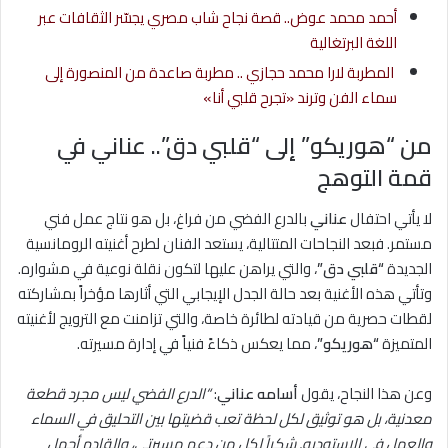
أحمد محمد عوض.. قصة نجاح شاب مصري يجسّر الثقافات عبر
اللغة البرتغالية
المطربة لارا محمد حجازي .. مطربة صاعدة من المنصورة إلى
سماء الفن وترند «تجرح قلبي أنا»
من “هوريكو” إلى “قلبي دق”.. عناني في
قمة التوهج
لا يأتي احتفال
عناني
بالدرع الفضي من فراغ، بل هو نتاج عمل فني
مستمر. فبعد النجاحات المتتالية، يستعد الفنان لطرح أغنيته الرومانسية
الجديدة
“قلبي دق”
، والتي يراهن عليها لتكون نقلة نوعية في مشواره.
وتأتي هذه الأغنية بعد حالة الجدل الإيجابي التي أثارها مؤخراً بمشاركته
لقطات حصرية من قيادته لطائرة خاصة، والتي تزامنت مع الترويج لأغنيته
المتميزة
“هوريكو”
، مما يعكس ذكاءً فنياً في إدارة مسيرته.
وعن هذا النجاح، يقول
أسامه عناني
:
“الدرع الفضي ليس مجرد قطعة
معدنية، بل هو توثيق لكل لحظة تعب قضيتها بين التحليق في السماء
والعمل في الاستوديو. شكراً لكل من دعم مسيرتي، والقادم أجمل