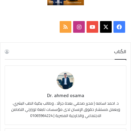
ف
ا
م
ي
X
Y
ن
ل
س
o
س
خ
الكُتاب
ب
u
ت
ص
و
T
ق
ا
ك
u
ر
ل
Dr. ahmed osama
b
ا
م
د. احمد اسامه | محرر صحفي بعدة جرائد ، وطالب بكلية الطب البشري،
e
م
و
ويعمل مستشار حقوق الإنسان لدى مؤسسات تابعة لوزارتي التضامن
الاجتماعي والخارجية المصرية | 01065964224
ق