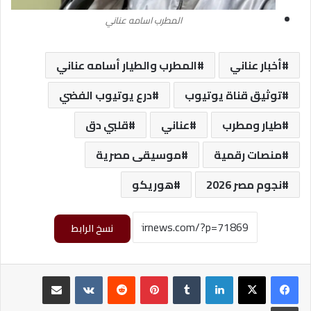
المطرب اسامه عناني
أخبار عناني
المطرب والطيار أسامه عناني
توثيق قناة يوتيوب
درع يوتيوب الفضي
طيار ومطرب
عناني
قلبي دق
منصات رقمية
موسيقى مصرية
نجوم مصر 2026
هوريكو
نسخ الرابط
لينكدإن
‏Tumblr
بينتيريست
‏Reddit
‏VKontakte
مشاركة عبر البريد
طباعة