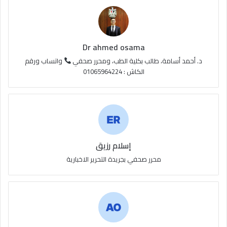
ع
R
S
Dr ahmed osama
S
د. أحمد أسامة، طالب بكلية الطب، ومحرر صحفي
واتساب ورقم
الكاش : 01065964224
إسلام رزيق
محرر صحفي بجريدة التحرير الاخبارية