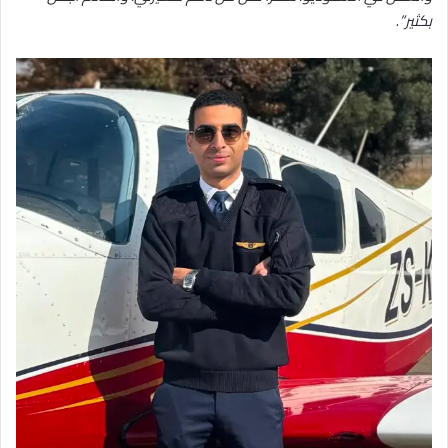
بكثير”
.