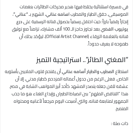
في مسيرة استثنائية يختلط فيها هدير محركات الطائرات بنغمات
الموسيقى، حقق الطيار والمطرب ا
سامه عناني
، الشهير بـ
“عناني”
،
إنجازاً رقمياً بارزاً؛ حيث احتفل رسمياً بحصول قناته الرسمية على
درع
يوتيوب الفضي
بعد تجاوز حاجز الـ 100 ألف مشترك، تزامناً مع توثيق
قناته بالعلامة الزرقاء (Official Artist Channel)، ليؤكد بذلك أن
طموحه لا يعرف حدوداً.
“المغني الطائر”.. استراتيجية التميز
استطاع
المطرب والطيار أسامه عناني
أن يقتحم قلوب الملايين بأسلوبه
الخاص. فعلى الرغم من جدول أعماله المزدحم كطيار مدني، إلا أن
عشقه للفن جعله يتصدر المشهد كأحد أبرز المواهب الشابة في مصر.
هذا “التناقض الملهم” بين انضباط الطيران وإبداع الغناء هو ما جذب
الجمهور لمتابعة قناته، والتي أصبحت اليوم مرجعاً لأغانيه ومحتواه
المتميز.
ذات صلة :