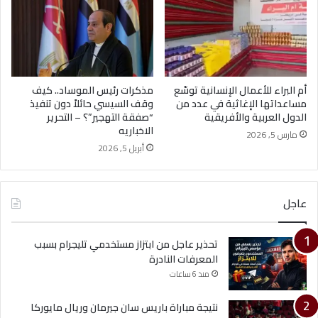
أم البراء للأعمال الإنسانية توسّع
مذكرات رئيس الموساد.. كيف
مساعداتها الإغاثية في عدد من
وقف السيسي حائلاً دون تنفيذ
الدول العربية والأفريقية
“صفقة التهجير”؟ – التحرير
الاخباريه
مارس 5, 2026
أبريل 5, 2026
عاجل
تحذير عاجل من ابتزاز مستخدمي تليجرام بسبب
المعرفات النادرة
منذ 6 ساعات
نتيجة مباراة باريس سان جيرمان وريال مايوركا