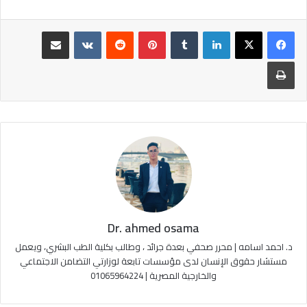
لينكدإن
‏Tumblr
بينتيريست
‏Reddit
‏VKontakte
مشاركة عبر البريد
طباعة
Dr. ahmed osama
د. احمد اسامه | محرر صحفي بعدة جرائد ، وطالب بكلية الطب البشري، ويعمل
مستشار حقوق الإنسان لدى مؤسسات تابعة لوزارتي التضامن الاجتماعي
والخارجية المصرية | 01065964224