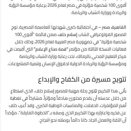
أقوى 100 شخصية مؤثرة في مصر لعام 2026 برعاية مؤسسة الرؤية
والريادة ووزارة الشباب والرياضة.
القاهرة، مصر –
في احتفالية كبرى شهدتها العاصمة المصرية، توج
المصور الفوتوغرافي الشاب
إسلام خلف
ضمن قائمة “أقوى 100
شخصية مؤثرة” في جمهورية مصر العربية لعام 2026، وذلك خلال
فعاليات النسخة الثالثة من مؤتمر
“قمة صناع الإعلام”
التي أقيمت في
مركز التعليم المدني بالزمالك، تحت رعاية وزارة الشباب والرياضة
ومؤسسة الرؤية والريادة الدولية لحقوق الإنسان وتنمية المشروعات.
تتويج مسيرة من الكفاح والإبداع
يأتي هذا التكريم ليُتوج رحلة مهنية للمصور إسلام خلف، الذي استطاع
من خلال عدسته أن يقدم محتوىً هادفاً ومؤثراً، مشاركاً في تغطية
أهم المؤتمرات، الحفلات، والمناسبات الوطنية الكبرى. وقد أعرب خلف
عن فخره واعتزازه بهذا التكريم الذي وصفه بـ”الخطوة الفارقة”، مؤكداً
أن الثقة والعمل الجاد كانا دائماً بوصلته نحو النجاح.