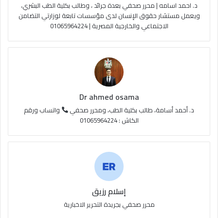
د. احمد اسامه | محرر صحفي بعدة جرائد ، وطالب بكلية الطب البشري،
e
م
و
ويعمل مستشار حقوق الإنسان لدى مؤسسات تابعة لوزارتي التضامن
الاجتماعي والخارجية المصرية | 01065964224
ق
ع
R
S
Dr ahmed osama
S
د. أحمد أسامة، طالب بكلية الطب، ومحرر صحفي
واتساب ورقم
الكاش : 01065964224
إسلام رزيق
محرر صحفي بجريدة التحرير الاخبارية