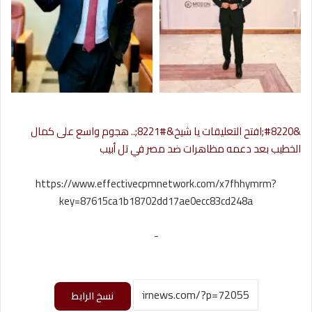
&#8220;افتح التعليقات يا شيخ&#8221;.. هجوم واسع على كمال
الخطيب بعد دعمه مظاهرات ضد مصر في تل أبيب
https://www.effectivecpmnetwork.com/x7fhhymrm?
key=87615ca1b18702dd17ae0ecc83cd248a
-
نسخ الرابط