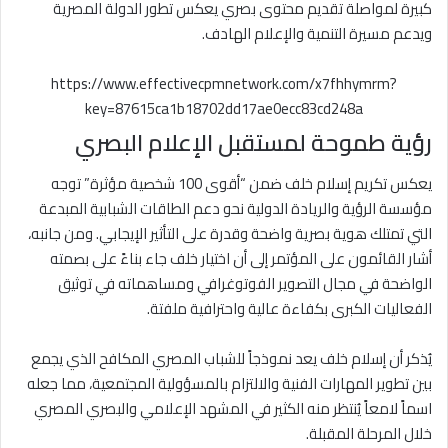
كبيرة لمواصلة تقديم محتوى بصري يعكس تطور الدولة المصرية
ويدعم مسيرة التنمية والإعلام الهادف.
https://www.effectivecpmnetwork.com/x7fhhymrm?
key=87615ca1b18702dd17ae0ecc83cd248a
رؤية طموحة لمستقبل الإعلام البصري
يعكس تكريم إسلام خلف ضمن “أقوى 100 شخصية مؤثرة” توجه
مؤسسة الرؤية والريادة الدولية نحو دعم الطاقات الشبابية المبدعة
التي تمتلك هوية بصرية واضحة وقدرة على التأثير الإيجابي. ومن جانبه،
أشار القائمون على المؤتمر إلى أن اختيار خلف جاء بناءً على بصمته
الواضحة في مجال التصوير الفوتوغرافي ومساهماته في توثيق
الفعاليات الكبرى بكفاءة عالية واحترافية ملفتة.
يُذكر أن إسلام خلف يعد نموذجاً للشباب المصري المكافح الذي يجمع
بين تطوير المهارات الفنية والالتزام بالمسؤولية المجتمعية، مما جعله
اسماً لامعاً يُنتظر منه الكثير في المشهد الإعلامي والبصري المصري
خلال المرحلة المقبلة.