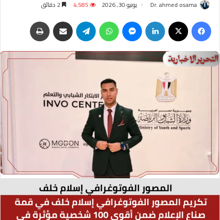
Dr. ahmed osama
يونيو 30, 2026
4٬585
2 دقائق
فيسبوك
‫X
لينكدإن
ماسنجر
واتساب
تيلقرام
مشاركة عبر البريد
طباعة