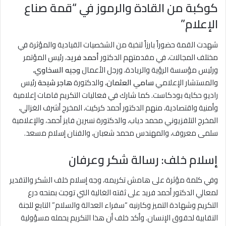
كوكبة من القادة والرموز في “قمة صناع
الإعلام”
شهدت القمة حضوراً بارزاً لنخبة من الشخصيات القيادية والمؤثرة في
مختلف المجالات، في مقدمتهم الدكتور
أحمد فريد
، رئيس المؤتمر
ورئيس مؤسسة الرؤية والريادة، ورجل الأعمال
وجيه السخاوي
،
والمستشار الإعلامي
سامي العثمان
، والدكتورة
هاجر شيحة
رئيس
راديو حكاية بودكاست. كما شارك في فعاليات التكريم قامات إعلامية
وأمنية واقتصادية، منهم الدكتور أحمد كركيت، المخرج أشرف الغزالي،
المخرج التلفزيوني محمد دياب، والدكتورة نسرين فايز أحمد، والإعلامية
سلمى معروف، والمهندس محمد شعبان، والفنان إسلام مسعد.
إسلام خلف: رسالة شكر وعرفان
وفي كلمة مؤثرة على هامش تكريمه، وجه إسلام خلف الشكر والتقدير
لمعالي الدكتور أحمد فريد على ثقته الغالية التي توجت بمنحه درع
التكريم وشهادة التميز وكارنيه “سفراء العدالة والسلام” التابع للجنة
النقابية لحقوق الإنسان. وأكد خلف أن هذا التكريم يحمله مسؤولية