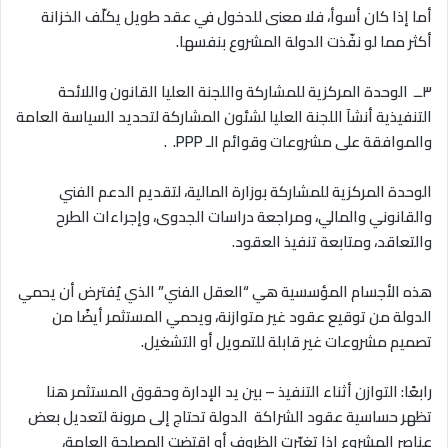
أما إذا كان أسوأ، فلا معنى للدخول في عقد طويل يكلّف الخزانة
أكثر مما لو نفّذت الدولة المشروع بنفسها
.
٣ــ
الوحدة المركزية للمشاركة واللجنة العليا القانون واللائحة
التنفيذية أنشآ اللجنة العليا لشئون المشاركة لتحديد السياسة العامة
والموافقة على مشروعات وقوائم الـ
PPP.
.
الوحدة المركزية للمشاركة بوزارة المالية، لتقديم الدعم الفني
والقانوني والمالي، ومراجعة دراسات الجدوى، وإجراءات الطرح
والتعاقد، ومتابعة تنفيذ العقود
.
هذه الأجسام المؤسسية هي “العقل الفني” الذي يُفترض أن يحمي
الدولة من توقيع عقود غير متوازنة، ويحمي المستثمر أيضًا من
تصميم مشروعات غير قابلة للتمويل أو التشغيل
.
رابعًا: التوازن أثناء التنفيذ – بين يد الإدارة وحقوق المستثمر هنا
تظهر حساسية عقود الشراكة الدولة تحتاج إلى مرونة لتعديل بعض
عناصر المشروع إذا تغيّرت الظروف أو اقتضت المصلحة العامة،