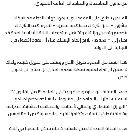
عن قانون المناقصات والتعاقدات العامة التقليدي
.
القانون ينطبق على العقود التي تبرمها جهات الدولة مع شركات
مشروع – غالبًا شركات مساهمة مصرية – لتقوم هذه الشركات
بتصميم وتمويل وإنشاء وتشغيل مشروعات البنية الأساسية لمدة قد
تصل إلى ٣٠ سنة من تاريخ إتمام الإنشاء، قبل أن تعود الأصول في
النهاية إلى الدولة
.
هذا النمط من العقود طويل الأجل ويعتمد على تمويل كثيف، ولذلك
لا يمكن أن يُترك لعقود نمطية قصيرة المدى، بل يحتاج إلى قانون
خاص
جوهر المقالة هو عبارة واحدة وردت في المادة ١٩ من القانون ٦٧
لسنة ٢٠١٠، تقرّر أن التعاقد على مشروعات الشراكة يخضع لمبادئ
“
التوازن الاقتصادي والمالي لأحكامه، والمكاسب المشتركة لأطرافه،
وشفافية طرق التعاقد، وتكافؤ الفرص والمساواة بين المتنافسين
هذه الجملة القصيرة تحمل فلسفة كاملة يمكن تلخيصها في ثلاث