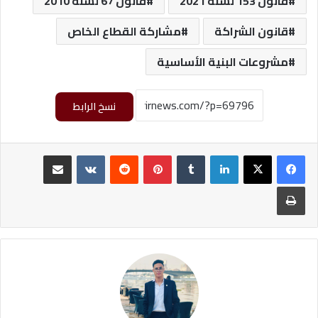
قانون 153 لسنة 2021
قانون 67 لسنة 2010
قانون الشراكة
مشاركة القطاع الخاص
مشروعات البنية الأساسية
نسخ الرابط
لينكدإن
‏Tumblr
بينتيريست
‏Reddit
‏VKontakte
مشاركة عبر البريد
طباعة