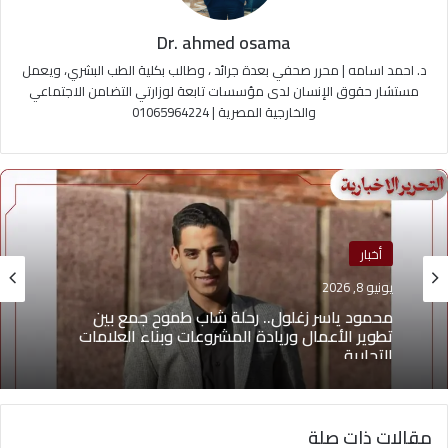
Dr. ahmed osama
د. احمد اسامه | محرر صحفي بعدة جرائد ، وطالب بكلية الطب البشري، ويعمل
مستشار حقوق الإنسان لدى مؤسسات تابعة لوزارتي التضامن الاجتماعي
والخارجية المصرية | 01065964224
أخبار
يونيو 8, 2026
محمود ياسر زغلول.. رحلة شاب طموح جمع بين
تطوير الأعمال وريادة المشروعات وبناء العلامات
التجارية
مقالات ذات صلة