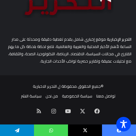
التحرير الإخبارية
موقع إخباري شامل يقدم تغطية دقيقة ومحدثة على مدار
الساعة لأهم الأخبار المحلية والعربية والعالمية. نتابع لحظة بلحظة كل ما يهم
القارئ في مجالات السياسة، الاقتصاد، الرياضة، التكنولوجيا، الصحة، والثقافة،
مع تحليلات عميقة وتقارير حصرية تواكب الأحداث الجارية.
©جميع الحقوق محفوظة ل
التحرير الاخبارية
تواصل معنا
سياسة الخصوصية
من نحن
سياسة النشر
‫X
فيسبوك
‫YouTube
انستقرام
ملخص
الموقع