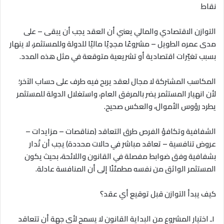
نقاط
التوازن الاقتصادي والمالي يعني أن العقد يجب أن يبقى – على
مدى عمره الطويل – مشروعًا مجدِيًا ماليًا للدولة وللمستثمر، لا ينهار
بسبب تغيّرات اقتصادية أو تشريعية متوقعة في مثل هذه المدد
.
المكاسب المشتركة لا مجال لعقد يربح فيه طرف على حساب الآخر؛
لأن انهيار المستثمر يضر بالمرفق العام، واستغلال الدولة للمستثمر
يطرد رؤوس الأموال، والعكس صحيح
.
الشفافية وتكافؤ الفرص طرق التعاقد (مناقصات – مزايدات –
عروض تنافسية – تعاقد مباشر في حالات محددة) يجب أن تُدار
بشفافية وفق ضوابط مفصلة في القانون واللائحة، بحيث يكون
المستثمر الواثق من نفسه مطمئنًا إلى أن المنافسة عادلة.
كيف يبدأ التوازن قبل توقيع أي عقد؟
١ـ اختيار المشروع من البداية القانون لا يسمح لأي جهة أن تتعاقد