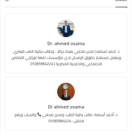
ب
u
ت
ص
و
T
ق
ا
ك
u
ر
ل
Dr. ahmed osama
b
ا
م
د. احمد اسامه | محرر صحفي بعدة جرائد ، وطالب بكلية الطب البشري،
e
م
و
ويعمل مستشار حقوق الإنسان لدى مؤسسات تابعة لوزارتي التضامن
الاجتماعي والخارجية المصرية | 01065964224
ق
ع
R
S
Dr ahmed osama
S
د. أحمد أسامة، طالب بكلية الطب، ومحرر صحفي
واتساب ورقم
الكاش : 01065964224