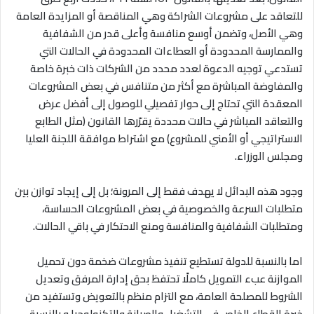
للتعاقد على مشروعات الشراكة وهي المناقصة أو المزايدة العامة
وهي الأصل، وتضمن أوسع منافسة وأعلى قدر من الشفافية
والممارسة المحدودة أو العطاءات المحدودة في الحالات التي
تستدعي توجيه الدعوة لعدد محدد من الشركات ذات خبرة خاصة
والمفاوضة المباشرة مع أكثر من متنافس في بعض المشروعات
المعقدة التي تحتاج إلى حوار تفصيلي للوصول إلى أفضل عرض
والتعاقد المباشر في حالات محددة يقرّرها القانون (مثل الطابع
الاستراتيجي أو الأمني للمشروع) مع اشتراط موافقة اللجنة العليا
ومجلس الوزراء
.
وجود هذه البدائل لا يهدف فقط إلى المرونة؛ بل إلى إيجاد توازن بين
متطلبات السرعة والخصوصية في بعض المشروعات الحساسة،
ومتطلبات الشفافية والمنافسة ومنع الاحتكار في باقي الحالات
.
اما
بالنسبة للدولة تستطيع تنفيذ مشروعات ضخمة دون تحميل
الموازنة عبء التمويل كاملًا تحتفظ بحق إدارة المرفق وتعديل
الشروط للمصلحة العامة، مع التزام منظم بالتعويض وتستفيد من
خبرة القطاع الخاص في التشغيل والصيانة والتكنولوجيا و
بالنسبة