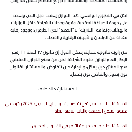
والمكاسب المشتركة، والشفافية، وتوزيع المخاطر بشكل مدروس
.
لكن في التطبيق الواقعي، هذا التوازن يعتمد قبل النص وبعده
على جودة الصياغة العقدية؛ وقوة وحدات الشراكة داخل الوزارات
والهيئات؛ وثقافة “الشريك” لا “الخصم” لدى الطرفين؛ ووجود رقابة
فعّالة من البرلمان والأجهزة الرقابية والقضاء
.
من زاوية قانونية عملية، يمكن القول إن قانون ٦٧ لسنة ٢٠١٠ رسم
الإطار العام لتوازن عقود الشراكة، لكن من يصنع التوازن الحقيقي
هم
:
المشرّع حين يعدّل، والإدارة حين تتفاوض، والمستشار القانوني
حين يصوغ، والقاضي حين يفصل
.
المستشار / خالد خلاف
المستشار خالد خلاف يشرح تفاصيل قانون الإيجار الجديد 2025 وأثره على
عقود السكن القديمة وآليات التنفيذ العادل
المستشار خالد خلاف: جريمة التنمر في القانون المصري