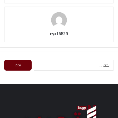
nyx16829
ا
ل
ب
ح
ث
ع
ن
: