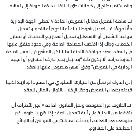
والمستثمر يحتاج إلى ضمانات حتى لا تنقلب هذه المرونة إلى تعسّف
.
١ــ
سلطة التعديل مقابل التعويض المادة ٧ تعطي الجهة الإدارية
حقًّا مهمًّا في تعديل شروط البناء أو التجهيز أو التطوير، تعديل
قواعد التشغيل أو الاستغلال، تعديل أسعار بيع المنتجات أو مقابل
الخدمات، وذلك إذا اقتضت المصلحة العامة، وفي حدود متفق عليها
في العقد، وبعد موافقة اللجنة العليا. لكن المشرع في نفس المادة
اشترط صراحة ألا يكون ذلك “بما يخل بحق شركة المشروع أو الجهة
الإدارية في التعويض” وفق أسس منصوص عليها بالعقد
.
إذن الدولة لم تتخلَّ عن امتيازها التقليدي في العقود الإدارية؛ لكنها
قيدته بضمان التعويض وحظر الإخلال بالتوازن المالي للعقد
.
٢ــ الظروف غير المتوقعة وتغيّر القانون المادة ٨ تُجيز للأطراف أن
يتفقوا من البداية على آلية لتعديل العقد إذا ظهرت ظروف غير
متوقعة بعد التعاقد، أو حدثت تعديلات في القوانين أو اللوائح
المطبقة على المشروع
.