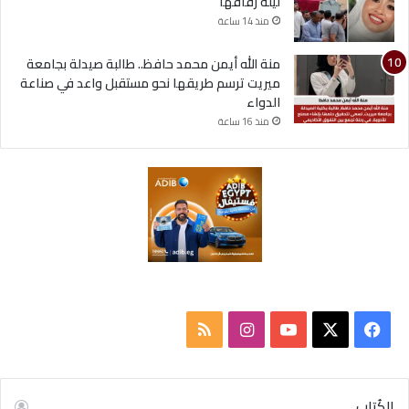
ليلة زفافها
منذ 14 ساعة
منة الله أيمن محمد حافظ.. طالبة صيدلة بجامعة
ميريت ترسم طريقها نحو مستقبل واعد في صناعة
الدواء
منذ 16 ساعة
ف
ا
م
ي
X
Y
ن
ل
س
o
س
خ
الكُتاب