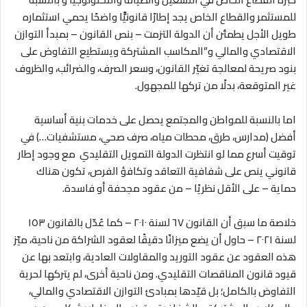
للمستثمر والقطاع الخاص يجد إطارًا قانونيًّا واضحًا يحمي استثماره
طويل الأجل يطمئن أن الدولة التزمت – بنص القانون – بمبدأ التوازن
الاقتصادي والمالي و”المكاسب المشتركة ويستطيع التفاوض على
بنود صريحة لمعالجة تغيّر القانون، وسعر الصرف، والضرائب، والظروف
غير المتوقعة، بدلًا من تركها للمجهول
.
اما بالنسبة للمواطن والمجتمع يحصل على خدمات بنية أساسية
أفضل (مدارس، طرق، محطات مياه، صرف صحي، مستشفيات…) في
توقيت أسرع مما لو انتظرت الدولة التمويل التقليدي مع وجود إطار
قانوني ينص على شفافية التعاقد وتكافؤ الفرص، تكون هناك
حماية – على الأقل نظريًا – من عقود مجحفة أو فاسدة
.
خلاصة ما سبق أن القانون ٦٧ لسنة ٢٠١٠ – كما عُدّل بالقانون ١٥٣
لسنة ٢٠٢١ – حاول أن يضع ميزانًا دقيقًا لعقود الشراكة من ناحية، ميّز
هذه العقود عن عقود التوريد والمقاولات العادية، وابتعد بها عن
قيود قانون المناقصات التقليدي
.
ومن ناحية أخرى، لم يتركها لحرية
التفاوض بالكامل؛ بل قيّدها بمبادئ التوازن الاقتصادي والمالي،