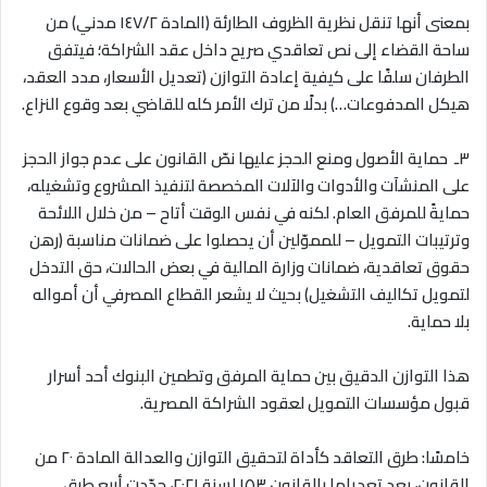
بمعنى أنها تنقل نظرية الظروف الطارئة (المادة ١٤٧/٢ مدني) من
ساحة القضاء إلى نص تعاقدي صريح داخل عقد الشراكة؛ فيتفق
الطرفان سلفًا على كيفية إعادة التوازن (تعديل الأسعار، مدد العقد،
هيكل المدفوعات…) بدلًا من ترك الأمر كله للقاضي بعد وقوع النزاع
.
٣ـ
حماية الأصول ومنع الحجز عليها نصّ القانون على عدم جواز الحجز
على المنشآت والأدوات والآلات المخصصة لتنفيذ المشروع وتشغيله،
حمايةً للمرفق العام. لكنه في نفس الوقت أتاح – من خلال اللائحة
وترتيبات التمويل – للمموّلين أن يحصلوا على ضمانات مناسبة (رهن
حقوق تعاقدية، ضمانات وزارة المالية في بعض الحالات، حق التدخل
لتمويل تكاليف التشغيل) بحيث لا يشعر القطاع المصرفي أن أمواله
بلا حماية.
هذا التوازن الدقيق بين حماية المرفق وتطمين البنوك أحد أسرار
قبول مؤسسات التمويل لعقود الشراكة المصرية
.
خامسًا: طرق التعاقد كأداة لتحقيق التوازن والعدالة المادة ٢٠ من
القانون، بعد تعديلها بالقانون ١٥٣ لسنة ٢٠٢١، حدّدت أربع طرق