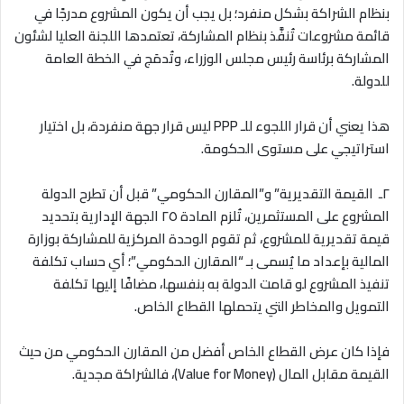
بنظام الشراكة بشكل منفرد؛ بل يجب أن يكون المشروع مدرجًا في
قائمة مشروعات تُنفَّذ بنظام المشاركة، تعتمدها اللجنة العليا لشئون
المشاركة برئاسة رئيس مجلس الوزراء، وتُدمَج في الخطة العامة
للدولة.
هذا يعني أن قرار اللجوء للـ
PPP
ليس قرار جهة منفردة، بل اختيار
استراتيجي على مستوى الحكومة
.
٢ـ
القيمة التقديرية” و”المقارن الحكومي
”
قبل أن تطرح الدولة
المشروع على المستثمرين، تُلزم المادة ٢٥ الجهة الإدارية بتحديد
قيمة تقديرية للمشروع، ثم تقوم الوحدة المركزية للمشاركة بوزارة
المالية بإعداد ما يُسمى بـ “المقارن الحكومي”؛ أي حساب تكلفة
تنفيذ المشروع لو قامت الدولة به بنفسها، مضافًا إليها تكلفة
التمويل والمخاطر التي يتحملها القطاع الخاص.
فإذا كان عرض القطاع الخاص أفضل من المقارن الحكومي من حيث
القيمة مقابل المال
(Value for Money)
، فالشراكة مجدية
.