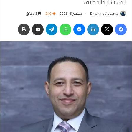
المستشار خالد خلاف
Dr. ahmed osama
ديسمبر 6, 2025
240
5 دقائق
فيسبوك
‫X
لينكدإن
ماسنجر
واتساب
تيلقرام
مشاركة عبر البريد
طباعة