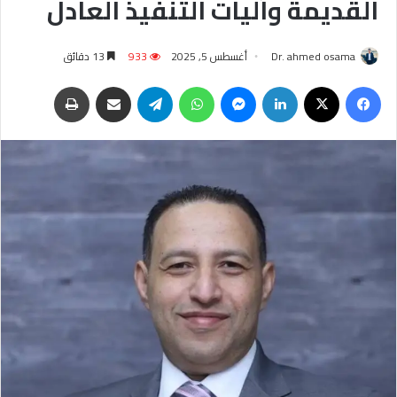
القديمة وآليات التنفيذ العادل
Dr. ahmed osama
أغسطس 5, 2025
933
13 دقائق
فيسبوك
‫X
لينكدإن
ماسنجر
واتساب
تيلقرام
مشاركة عبر البريد
طباعة