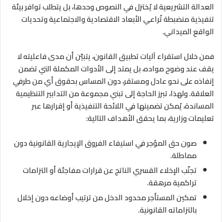
العدالة التشريعية لا يُختزل في النصوص وحدها، بل يتطلب توافر بيئة
تنفيذية منضبطة تُراعي الأبعاد الاقتصادية والاجتماعية وتحديات
الواقع الميداني
.
فمن خلال استقراء آليات تطبيق القانون، يتبيّن أن مدى فاعليته لا
يقف عند وضوح مواده، بل يمتد إلى الأدوات المكملة التي تضمن
إنفاذه على نحو عادل ومستقر، دون المساس بحقوق أي من طرفي
العلاقة. ولهذا، تبرز الحاجة إلى تبني مجموعة من التدابير التنظيمية
المساندة، يُمكن تضمينها في اللائحة التنفيذية أو إقرارها عبر
تعليمات وزارية، بما يحقق الأهداف التالية
:
صون حق المؤجر في استيفاء الفروق الإيجارية القانونية دون
مماطلة
.
تجنّب الإخلاء القسري الناتج عن قرارات مفاجئة أو التزامات
تراكمية مرهقة
.
تمكين المستأجر محدود الدخل من ترتيب أوضاعه دون إخلال
بالتزاماته القانونية
.