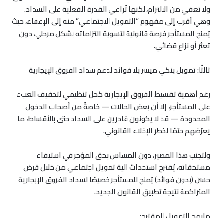
ولا تعفي من الالتزام، لكنها تُراعي القدرة الفعلية على السداد.
وهي أقرب إلى مفهوم “التمويل الاجتماعي” منه إلى الإعفاء، حيث
يُمنح المستأجر فرصة قانونية لتسوية التزاماته بشكل مرحلي، دون
تعثر أو نزاع قضائي
.
ثالثًا: تمويل بنكي ميسر بلا فوائد لدعم سداد الفروق الإيجارية
رغم أهمية تقسيط الفروق الإيجارية كحل تنظيمي لتخفيف العبء
على المستأجر، إلا أن بعض الحالات — خاصةً من أصحاب الدخول
المحدودة — قد لا يكونون قادرين على السداد حتى بالأقساط، ما
يعرّضهم حتمًا لخطر الإخلاء القانوني
.
ولتجنب هذا المصير، دون المساس بحق المؤجر في استيفاء
مستحقاته، يُقترح استحداث آلية تمويل اجتماعي من خلال قرض
حسن (بدون فوائد) يُمنح للمستأجر خصيصًا لسداد الفروق الإيجارية
المتراكمة نتيجة تطبيق القانون الجديد
.
ملامح التمويل المقترح
: