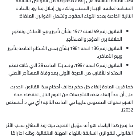
نصت المادة التاسعة على إلغاء مجموعة من القوانين السابقة
المنظمة لعلاقة الإيجار الممتد، وذلك دون إخلال بما ورد بالمادة
الثانية الخاصة بمدد انتهاء العقود. وتشمل القوانين الملغاة
:
القانون رقم 49 لسنة 1977 بشأن تأجير وبيع الأماكن وتنظيم
العلاقة بين المؤجر والمستأجر
.
القانون رقم 136 لسنة 1981 بشأن بعض الأحكام الخاصة بتأجير
وبيع الأماكن
.
القانون رقم 6 لسنة 1997، وتحديدًا المادة 29 التي كانت تنظم
الامتداد للأقارب من الدرجة الأولى بعد وفاة المستأجر الأصلي
.
كما قررت المادة إلغاء كل حكم يخالف أحكام هذا القانون الجديد،
على أن يبدأ إلغاء هذه التشريعات من اليوم التالي لانقضاء مدة
السبع سنوات المنصوص عليها في المادة الثانية (أي في 5 أغسطس
.
2032)
ما يميز هذا الإلغاء هو أنه مؤجل التنفيذ، حيث ربط المشرّع سحب الأثر
القانوني للقوانين السابقة بانتهاء المهلة الانتقالية، وذلك احترامًا