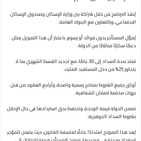
يُنفذ البرنامج من خلال شراكة بين وزارة الإسكان وصندوق الإسكان
الاجتماعي، وبالتعاون مع البنوك العامة
.
يُموَّل المستأجر بدون فوائد أو رسوم، باعتبار أن هذا التمويل يمثل
دعمًا سكنيًا مباشرًا من الدولة
.
تمتد مدة السداد إلى 30 عامًا، مع تحديد القسط الشهري بما لا
يتجاوز 25% من دخل المستفيد المثبت
.
تُوثق جميع الشروط بنماذج رسمية واضحة، وتُراجع العقود من قبل
جهات مختصة لضمان الشفافية
.
تضمن الدولة قيمة الوحدة، وتحتفظ بحق استردادها في حال الإخلال
بشروط السداد الجوهرية
.
يُعد هذا النموذج امتدادًا عادلًا لفلسفة القانون، حيث يضمن للمؤجر
استرداد وحدته في موعدها، ويمنح المستأجر فرصة للانتقال إلى