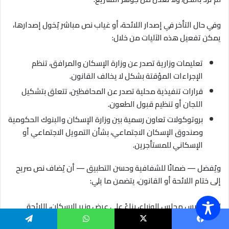
وفي حال التأخر في إصدار اللائحة، أو غياب نص مباشر يُخول إصدارها،
يمكن تفعيل هذه الآليات من خلال
:
تعليمات وزارية تصدر عن وزارة الإسكان والمرافق، تنظم
الإجراءات المؤقتة بشكل لا يخالف القانون
.
قرارات تنفيذية محلية تصدر عن المحافظين، تتعلق بتشكيل
اللجان أو تنظيم قبول الطعون
.
بروتوكولات تعاون رسمية بين وزارة الإسكان والبنوك الحكومية
وصندوق الإسكان الاجتماعي، بشأن التمويل الاجتماعي أو
الإسكاني للمستأجرين
.
ويُفضل — ضمانًا للشفافية وحسن التطبيق — أن يُضاف نص صريح
إلى ختام اللائحة أو القانون، يتضمن ما يلي
:
“
يُصدر رئيس مجلس الوزراء، بناءً على عرض وزير الإسكان، اللائحة
التنفيذية لهذا القانون خلال ثلاثة أشهر من تاريخ نشره، وتتضمن