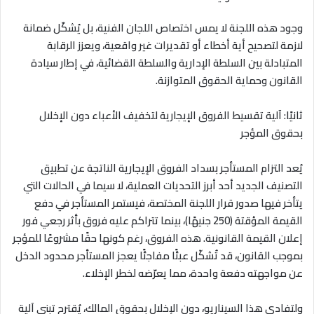
وجود هذه اللجنة لا يمس اختصاص اللجان الفنية، بل يُشكّل ضمانة
لازمة لتصحيح أية أخطاء أو تقديرات غير واقعية، ويعزز الرقابة
المتبادلة بين السلطة الإدارية والسلطة القضائية، في إطار سيادة
القانون وحماية الحقوق المتوازنة
.
ثانيًا: آلية تقسيط الفروق الإيجارية لتخفيف الأعباء دون الإخلال
بحقوق المؤجر
يُعد التزام المستأجر بسداد الفروق الإيجارية الناتجة عن تطبيق
التصنيف الجديد أحد أبرز التحديات العملية، لا سيما في الحالات التي
يتأخر فيها صدور قرار اللجنة المختصة، فيستمر المستأجر في دفع
القيمة المؤقتة (250 جنيهًا)، بينما تتراكم عليه فروق بأثر رجعي فور
إعلان القيمة القانونية. هذه الفروق، رغم كونها حقًا مشروعًا للمؤجر
بموجب القانون، قد تُشكّل عبئًا مفاجئًا يعجز المستأجر محدود الدخل
عن مواجهته دفعة واحدة، مما يعرّضه لخطر الإخلاء
.
ولتفادي هذا السيناريو، دون الإخلال بحقوق المالك، يُقترح تبني آلية