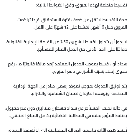
تقسيط منظمة لهذه الفروق، وفق الضوابط التالية
:
مدة التقسيط لا تقل عن ضعف فترة الاستحقاق، فإذا تراكمت
الفروق خلال 6 أشهر، تُقسّط على 12 شهرًا على الأقل
.
لا يجوز أن يتجاوز القسط الشهري 50% من القيمة الإيجارية القانونية،
حفاظًا على الحد الأدنى من الدخل المتاح للمستأجر
.
سداد أول قسط بموجب الجدول المعتمد يُعد مانعًا قانونيًا من رفع
دعوى إخلاء بسبب التأخير في دفع الفروق
.
يتم توثيق الجدولة بموجب نموذج رسمي صادر عن الجهة الإدارية
المختصة، ويوقعه الطرفان لضمان الشفافية والالتزام
.
في حالة تخلف المستأجر عن سداد قسطين متتاليين دون عذر مقبول،
يحتفظ المؤجر بحقه في المطالبة القضائية بكامل المبلغ المتبقي
.
تُجسد هذه الآلية فلسفة العدالة الاجتماعية التي لا تُسقط الحقوق