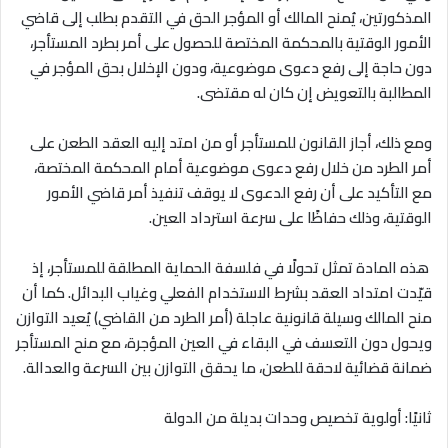
المذكورتين، يُمنح المالك أو المؤجر الحق في التقدم بطلب إلى قاضي
الأمور الوقتية بالمحكمة المختصة للحصول على أمر بطرد المستأجر،
دون حاجة إلى رفع دعوى موضوعية، ودون الإخلال بحق المؤجر في
المطالبة بالتعويض إن كان له مقتضى
.
ومع ذلك، أجاز القانون للمستأجر أو من امتد إليه العقد الطعن على
أمر الطرد من خلال رفع دعوى موضوعية أمام المحكمة المختصة،
مع التأكيد على أن رفع الدعوى لا يوقف تنفيذ أمر قاضي الأمور
الوقتية، وذلك حفاظًا على سرعة استرداد العين
.
هذه المادة تمثل تحولًا في فلسفة الحماية المطلقة للمستأجر، إذ
قيّدت امتداد العقد بشرط الاستخدام الفعلي وغياب البدائل. كما أن
منح المالك وسيلة قانونية عاجلة (أمر الطرد من القاضي) يُعيد التوازن
ويحول دون التعسف في البقاء في العين المؤجرة، مع منح المستأجر
ضمانة قضائية لاحقة للطعن، ما يحقق التوازن بين السرعة والعدالة
.
ثانيًا: أولوية تخصيص وحدات بديلة من الدولة