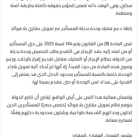
سكني، وفي الوقت ذاته تضمن للمؤجر حقوقه كاملة بطريقة آمنة
ومنظمة
.
رابعًا: دعم تمليك وحدة بديلة للمستأجر عبر تمويل عقاري بلا فوائد
تنص المادة (8) من القانون رقم 164 لسنة 2025 على حق المستأجر،
أو من امتد إليه عقد الإيجار، في التقدم بطلب لتخصيص وحدة بديلة
من الدولة، بنظام الإيجار أو التمليك، مقابل تقديم إقرار بالإخلاء. ورغم
وضوح هذه المادة من حيث المبدأ، إلا أنها لم تُحدّد آلية تمويل شراء
الوحدة، خاصة بالنسبة للمستأجر محدود الدخل الذي قد يفتقر إلى
القدرة على سداد ثمن الوحدة أو حتى مقدم بسيط لها
.
ولضمان فعالية هذا النص على أرض الواقع، يُقترح أن تلتزم الدولة
بتوفير نظام تمويل عقاري بلا فوائد يُخصص حصريًا للمستأجرين الذين
يُخلون وحداتهم القديمة طواعية، ويثبتون محدودية دخلهم وفقًا
لمعايير معلنة
.
ملامح التمويل العقاري المقترح