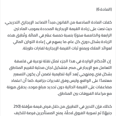
(المادة 6)
كفلت المادة السادسة من القانون مبدأ التصاعد الإيجاري التدريجي،
حيث نصت على زيادة القيمة الإيجارية المحددة بموجب المادتين
الرابعة والخامسة سنويًا بنسبة خمسة عشر في المائة. وتُطبق هذه
الزيادة بشكل دوري كل عام، ما يسهم في إعادة التوازن المالي
لعوائد الملاك ويمنع ثبات القيمة الإيجارية لفترات طويلة
.
إن الأحكام الواردة في هذا الجزء تمثل نقلة نوعية في فلسفة
التعامل مع الإيجار في مصر. فتشكيل لجان محلية لتقييم المناطق
بشكل فني ومنهجي يُعد آلية تنظيمية تضمن أن يكون التسعير
معتمدًا على الواقع، وليس وفق تقديرات جزافية. كما أن اعتماد
مضاعفات على القيمة الحالية دون تحديد مبلغ موحد، يحقق مرونة
مع مراعاة الفروقات بين المناطق
.
كذلك، فإن التدرج في التطبيق من خلال فرض قيمة مؤقتة (250
جنيهًا) ثم تسوية الفروق لاحقًا، يمنح المستأجرين فرصة للتكيف