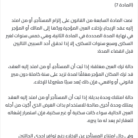
(المادة 7)
نصت المادة السابعة من القانون على إلزام المستأجر، أو من امتد
إليه عقد الإيجار، بإخلاء العين المؤجرة وردّها إلى المالك أو المؤجر
في نهاية المدة المحددة في المادة الثانية، وهي خمس سنوات لغير
السكنى وسبع سنوات للسكنى، إلا إذا تحقق أحد السببين التاليين
قبل انقضاء المدة
:
حالة ترك العين مغلقة
:
إذا ثبت أن المستأجر، أو من امتد إليه العقد،
قد ترك المكان المؤجر مغلقًا لمدة تزيد على سنة كاملة دون مبرر
قانوني أو واقعي، فإن ذلك يُعد سببًا مشروعًا للإخلاء
.
حالة امتلاك وحدة بديلة
:
إذا ثبت أن المستأجر أو من امتد إليه العقد
يمتلك وحدة أخرى صالحة للاستخدام بذات الغرض الذي أُجّرت من أجله
العين الحالية، سواء كانت سكنية أو غير سكنية، فإن استمرار إشغاله
للعقار لم يعد له ما يبرره
.
وفي حال امتناع المستأجر عن الإخلاء رغم توافر إحدى الحالتين