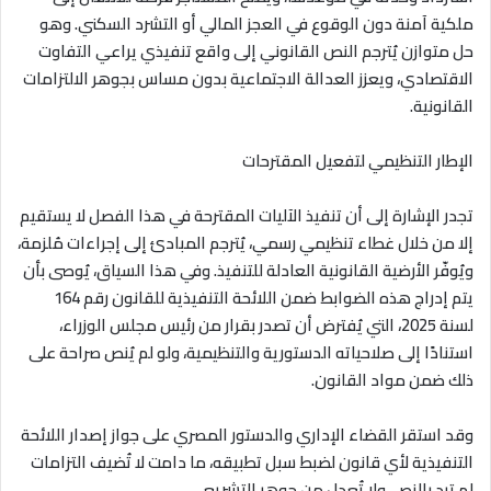
ملكية آمنة دون الوقوع في العجز المالي أو التشرد السكني. وهو
حل متوازن يُترجم النص القانوني إلى واقع تنفيذي يراعي التفاوت
الاقتصادي، ويعزز العدالة الاجتماعية بدون مساس بجوهر الالتزامات
القانونية
.
الإطار التنظيمي لتفعيل المقترحات
تجدر الإشارة إلى أن تنفيذ الآليات المقترحة في هذا الفصل لا يستقيم
إلا من خلال غطاء تنظيمي رسمي، يُترجم المبادئ إلى إجراءات مُلزمة،
ويُوفّر الأرضية القانونية العادلة للتنفيذ. وفي هذا السياق، يُوصى بأن
يتم إدراج هذه الضوابط ضمن اللائحة التنفيذية للقانون رقم 164
لسنة 2025، التي يُفترض أن تصدر بقرار من رئيس مجلس الوزراء،
استنادًا إلى صلاحياته الدستورية والتنظيمية، ولو لم يُنص صراحة على
ذلك ضمن مواد القانون
.
وقد استقر القضاء الإداري والدستور المصري على جواز إصدار اللائحة
التنفيذية لأي قانون لضبط سبل تطبيقه، ما دامت لا تُضيف التزامات
لم ترد بالنص، ولا تُعدل من جوهر التشريع
.