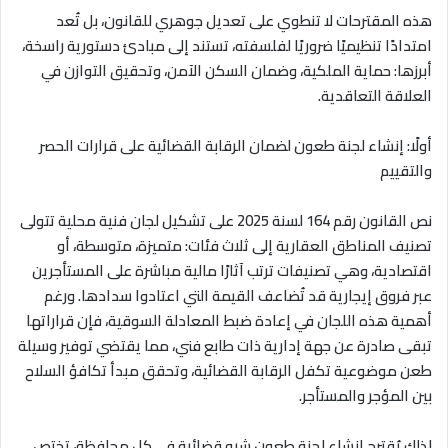
هذه المقترحات لا تنطوي على تعديل جوهري للقانون، بل تُعد
امتدادًا تنظيميًا ضروريًا لفلسفته، تستند إلى مبادئ دستورية راسخة،
أبرزها: حماية الملكية، وضمان السكن الآمن، وتحقيق التوازن في
العلاقة التعاقدية
.
أولًا: إنشاء لجنة طعون لضمان الرقابة القضائية على قرارات الحصر
والتقييم
نص القانون رقم 164 لسنة 2025 على تشكيل لجان فنية محلية تتولى
تصنيف المناطق العقارية إلى ثلاث فئات: متميزة، متوسطة، أو
اقتصادية، وهي تصنيفات ترتب آثارًا مالية مباشرة على المستأجرين
عبر فروق إيجارية قد تُضاعف القيمة التي اعتادوا سدادها. ورغم
أهمية هذه اللجان في إعادة ضبط المعادلة السوقية، فإن قراراتها
تبقى صادرة عن جهة إدارية ذات طابع فني، مما يقتضي توفير وسيلة
طعن موضوعية تكفل الرقابة القضائية، وتحقق مبدأ تكافؤ السلاح
بين المؤجر والمستأجر
.
لذلك يُقترح إنشاء لجنة طعون شبه قضائية في كل محافظة، تختص