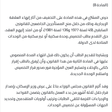
(المادة 8)
حرص المشرّع في هذه المادة على التخفيف من آثار إنهاء العلاقة
الإيجارية، وذلك من خلال منح المستأجرين الخاضعين للقانونين
السابقين (49 لسنة 1977 و136 لسنة 1981)، أو من امتد إليهم العقد،
حق التقدم بطلب لتخصيص وحدة سكنية أو غير سكنية من الوحدات
المتاحة لدى الدولة
.
ويشترط لتقديم الطلب أن يكون ذلك قبل انتهاء المدة المنصوص
عليها في المادة الثانية من هذا القانون، وأن يُرفق بالطلب إقرار
كتابي بالإخلاء وتسليم العين المؤجرة فور صدور قرار التخصيص
واستلام الوحدة الجديدة
.
وقد ألزم القانون مجلس الوزراء، بناءً على عرض وزير الإسكان، بإصدار
قرار خلال ثلاثة أشهر من بدء العمل بالقانون يتضمن القواعد
والإجراءات اللازمة لتلقي الطلبات وترتيب أولويات المتقدمين وتحديد
الجهات المسؤولة عن تخصيص الوحدات
.