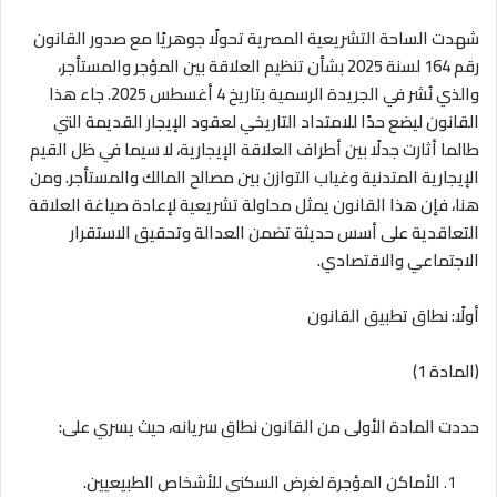
شهدت الساحة التشريعية المصرية تحولًا جوهريًا مع صدور القانون
رقم 164 لسنة 2025 بشأن تنظيم العلاقة بين المؤجر والمستأجر،
والذي نُشر في الجريدة الرسمية بتاريخ 4 أغسطس 2025. جاء هذا
القانون ليضع حدًا للامتداد التاريخي لعقود الإيجار القديمة التي
طالما أثارت جدلًا بين أطراف العلاقة الإيجارية، لا سيما في ظل القيم
الإيجارية المتدنية وغياب التوازن بين مصالح المالك والمستأجر. ومن
هنا، فإن هذا القانون يمثل محاولة تشريعية لإعادة صياغة العلاقة
التعاقدية على أسس حديثة تضمن العدالة وتحقيق الاستقرار
الاجتماعي والاقتصادي
.
أولًا: نطاق تطبيق القانون
(المادة 1)
حددت المادة الأولى من القانون نطاق سريانه، حيث يسري على
:
الأماكن المؤجرة لغرض السكنى للأشخاص الطبيعيين
.