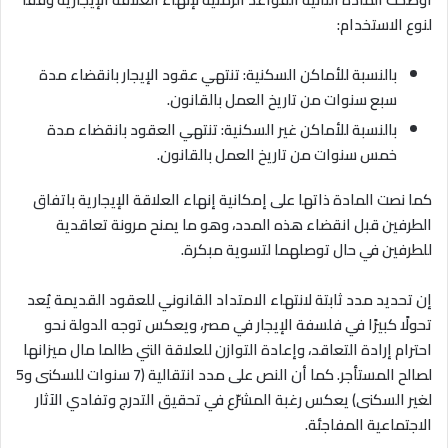
لنوع الاستخدام
:
بالنسبة للأماكن السكنية: تنتهي عقود الإيجار بانقضاء مدة
سبع سنوات من تاريخ العمل بالقانون
.
بالنسبة للأماكن غير السكنية: تنتهي العقود بانقضاء مدة
خمس سنوات من تاريخ العمل بالقانون
.
كما نصت المادة ذاتها على إمكانية إنهاء العلاقة الإيجارية باتفاق
الطرفين قبل انقضاء هذه المدد، وهو ما يمنح مرونة تعاقدية
للطرفين في حال توصلهما لتسوية مبكرة
.
إن تحديد مدد ثابتة لانتهاء الامتداد القانوني للعقود القديمة يُعد
تحولًا كبيرًا في فلسفة الإيجار في مصر، ويعكس توجه الدولة نحو
احترام إرادة التعاقد، وإعادة التوازن للعلاقة التي طالما مال ميزانها
لصالح المستأجر. كما أن النص على مدد انتقالية (7 سنوات للسكنى و5
لغير السكنى) يعكس رغبة المشرّع في تحقيق التدرج وتفادي الآثار
الاجتماعية المفاجئة
.