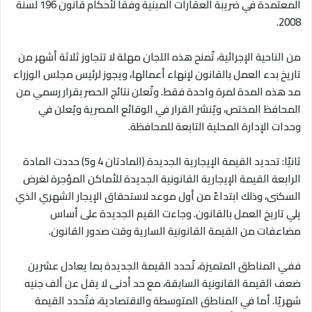
المعتمدة في ضريبة العقارات المبنية وفقًا لأحكام قانون 196 لسنة
.
2008
من الناحية الإجرائية، تُمنح هذه اللجان مهلة لا تتجاوز ثلاثة أشهر من
تاريخ بدء العمل بالقانون لإنهاء أعمالها، ويجوز لرئيس مجلس الوزراء
مد هذه المدة لمرة واحدة فقط. وتُعلن نتائج الحصر بقرار رسمي من
المحافظ المختص، ويُنشر القرار في الوقائع المصرية ويُعلن في
وحدات الإدارة المحلية التابعة للمحافظة
.
ثانيًا: تحديد القيمة الإيجارية الجديدة (المادتان 4 و5) حددت المادة
الرابعة القيمة الإيجارية القانونية الجديدة للأماكن المؤجرة لغرض
السكنى، وذلك ابتداءً من أول موعد لاستحقاق الإيجار الشهري الذي
يلي تاريخ العمل بالقانون. وجاءت القيم الجديدة على أساس
مضاعفات من القيمة القانونية السارية وقت صدور القانون
.
ففي المناطق المتميزة، تُحدد القيمة الجديدة بما يعادل عشرين
ضعف القيمة القانونية السابقة، مع حد أدنى لا يقل عن ألف جنيه
شهريًا. أما في المناطق المتوسطة والاقتصادية، فتُحدد القيمة