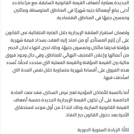
الجديدة بعشرة أضعاف القيمة القانونية السابقة، مع مراعاة حد
أدنى يبلغ أربعمائة جنيه شهريًا في المناطق المتوسطة، ومائتين
وخمسين جنيهًا في المناطق الاقتصادية
.
ولضمان استقرار العلاقة الإيجارية خلال الفترة الانتقالية، نص القانون
على أن يُلزم المستأجر، أو من امتد إليه العقد، بسداد قيمة شهرية
مؤقتة قدرها مائتان وخمسون جنيهًا، وذلك لحين انتهاء لجان الحصر
من أعمالها وإعلان التصنيف النهائي للمناطق. وفي حال وجود فروق
مالية بين القيمة المؤقتة والقيمة الفعلية التي ستحدد لاحقًا، تُسدد
هذه الفروق على أقساط شهرية متساوية خلال نفس المدة التي
استُحقت فيها
.
أما بالنسبة للأماكن المؤجرة لغير غرض السكنى، فقد نصت المادة
الخامسة على أن تكون القيمة الإيجارية الجديدة خمسة أضعاف
القيمة القانونية السارية، وذلك ابتداءً من أول موعد لاستحقاق
الأجرة بعد دخول القانون حيز النفاذ
.
ثالثًا: الزيادة السنوية الدورية