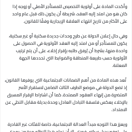
وأكدت المادة على أولوية التخصيص للمستأجر الأصلي أو زوجه إذا
كان هو من امتد إليه العقد، شريطة أن يكون ذلك قبل عام واحد
على الأكثر من تاريخ انتهاء العلاقة الإيجارية وفقًا للقانون
.
وفي حال إعلان الدولة عن طرح وحدات جديدة سكنية أو غير سكنية،
يكون للمستأجر أو من امتد إليه العقد الأولوية في الحصول على
واحدة منها، بشرط أن يُرفق طلبه بإقرار إخلاء، على أن يتم ترتيب
الأولوية حسب طبيعة المنطقة والضوابط التي تحددها الجهة
المعلنة
.
تُعد هذه المادة من أهم الضمانات الاجتماعية التي يوفرها القانون،
إذ تضع الدولة في موضع الطرف الثالث الضامن لاستقرار الأسر
المتضررة من إنهاء العقود الممتدة. كما أن اشتراط الإقرار المسبق
بالإخلاء يعكس فلسفة التبادل العادل: وحدة بديلة مقابل التخلي عن
الامتداد
.
ويعزز هذا التوجه مبدأ العدالة الاجتماعية، خاصة للفئات غير القادرة
على توفير بديل سكني فوري. إلا أن نجاح هذا النظام مرهون بمدى