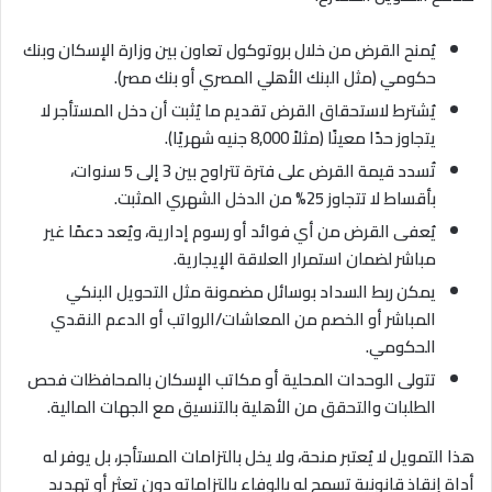
يُمنح القرض من خلال بروتوكول تعاون بين وزارة الإسكان وبنك
حكومي (مثل البنك الأهلي المصري أو بنك مصر)
.
يُشترط لاستحقاق القرض تقديم ما يُثبت أن دخل المستأجر لا
يتجاوز حدًا معينًا (مثلاً 8,000 جنيه شهريًا)
.
تُسدد قيمة القرض على فترة تتراوح بين 3 إلى 5 سنوات،
بأقساط لا تتجاوز 25% من الدخل الشهري المثبت
.
يُعفى القرض من أي فوائد أو رسوم إدارية، ويُعد دعمًا غير
مباشر لضمان استمرار العلاقة الإيجارية
.
يمكن ربط السداد بوسائل مضمونة مثل التحويل البنكي
المباشر أو الخصم من المعاشات/الرواتب أو الدعم النقدي
الحكومي
.
تتولى الوحدات المحلية أو مكاتب الإسكان بالمحافظات فحص
الطلبات والتحقق من الأهلية بالتنسيق مع الجهات المالية
.
هذا التمويل لا يُعتبر منحة، ولا يخل بالتزامات المستأجر، بل يوفر له
أداة إنقاذ قانونية تسمح له بالوفاء بالتزاماته دون تعثر أو تهديد