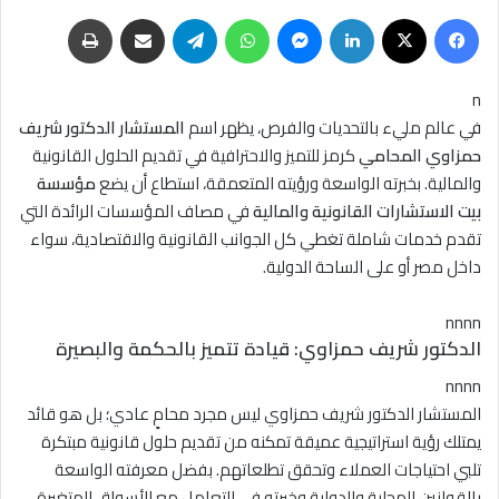
فيسبوك
‫X
لينكدإن
ماسنجر
واتساب
تيلقرام
مشاركة عبر البريد
طباعة
n
في عالم مليء بالتحديات والفرص، يظهر اسم
المستشار الدكتور شريف
حمزاوي المحامي
كرمز للتميز والاحترافية في تقديم الحلول القانونية
والمالية. بخبرته الواسعة ورؤيته المتعمقة، استطاع أن يضع
مؤسسة
بيت الاستشارات القانونية والمالية
في مصاف المؤسسات الرائدة التي
تقدم خدمات شاملة تغطي كل الجوانب القانونية والاقتصادية، سواء
داخل مصر أو على الساحة الدولية.
nnnn
الدكتور شريف حمزاوي: قيادة تتميز بالحكمة والبصيرة
nnnn
المستشار الدكتور شريف حمزاوي ليس مجرد محامٍ عادي؛ بل هو قائد
يمتلك رؤية استراتيجية عميقة تمكنه من تقديم حلول قانونية مبتكرة
تلبي احتياجات العملاء وتحقق تطلعاتهم. بفضل معرفته الواسعة
بالقوانين المحلية والدولية وخبرته في التعامل مع الأسواق المتغيرة،