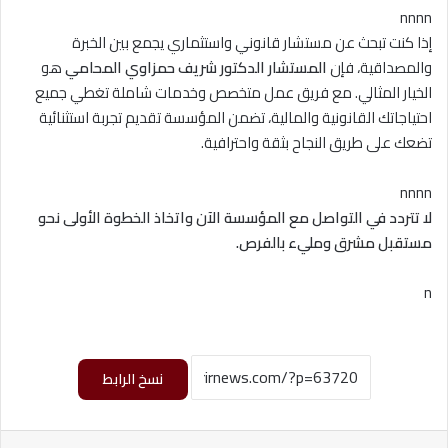
nnnn
إذا كنت تبحث عن مستشار قانوني واستثماري يجمع بين الخبرة
والمصداقية، فإن
المستشار الدكتور شريف حمزاوي المحامي
هو
الخيار المثالي. مع فريق عمل متخصص وخدمات شاملة تغطي جميع
احتياجاتك القانونية والمالية، تضمن المؤسسة تقديم تجربة استثنائية
تضعك على طريق النجاح بثقة واحترافية.
nnnn
لا تتردد في التواصل مع المؤسسة الآن واتخاذ الخطوة الأولى نحو
مستقبل مشرق ومليء بالفرص.
n
نسخ الرابط
لينكدإن
بينتيريست
مشاركة عبر البريد