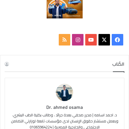
‫X
فيسبوك
‫YouTube
انستقرام
ملخص
الموقع
RSS
الكُتاب
Dr. ahmed osama
د. احمد اسامه | محرر صحفي بعدة جرائد ، وطالب بكلية الطب البشري،
ويعمل مستشار حقوق الإنسان لدى مؤسسات تابعة لوزارتي التضامن
الاجتماعي والخارجية المصرية | 01065964224