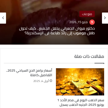
منوعات
أخبار
مايو 15, 2026
يونيو 8, 2026
دكتور مروان الجعراني يذهل الجميع.. كيف تحول
طفل موهوب إلى رائد طباعة في الإسكندرية؟
محمود ياسر زغلول.. رحلة شاب طموح جمع بين
مقالات ذات صلة
تطوير الأعمال وريادة المشروعات وبناء العلامات
التجارية
أسعار برامج الحج السياحي 2025..
التفاصيل كاملة
أبريل 4, 2025
سعر الذهب اليوم في مصر الأحد 1
يونيو 2025: الجنيه الذهب يسجل