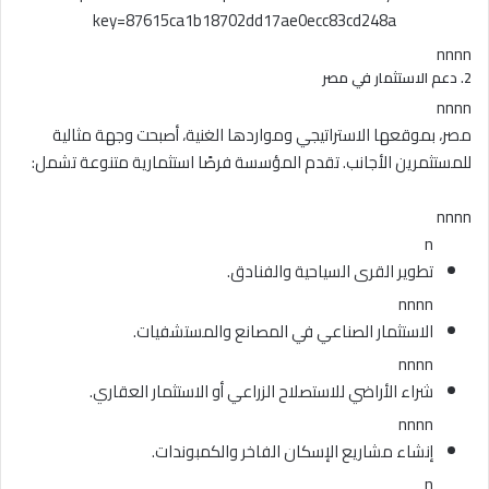
key=87615ca1b18702dd17ae0ecc83cd248a
nnnn
2. دعم الاستثمار في مصر
nnnn
مصر، بموقعها الاستراتيجي ومواردها الغنية، أصبحت وجهة مثالية
للمستثمرين الأجانب. تقدم المؤسسة فرصًا استثمارية متنوعة تشمل:
nnnn
n
تطوير القرى السياحية والفنادق.
nnnn
الاستثمار الصناعي في المصانع والمستشفيات.
nnnn
شراء الأراضي للاستصلاح الزراعي أو الاستثمار العقاري.
nnnn
إنشاء مشاريع الإسكان الفاخر والكمبوندات.
n