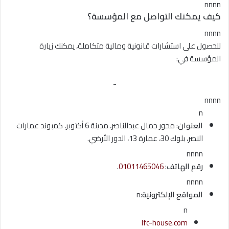
nnnn
كيف يمكنك التواصل مع المؤسسة؟
nnnn
للحصول على استشارات قانونية ومالية متكاملة، يمكنك زيارة
المؤسسة في:
-
nnnn
n
العنوان
: محور جمال عبدالناصر، مدينة 6 أكتوبر، كمبوند عمارات
النصر، بلوك 30، عمارة 13، الدور الأرضي.
nnnn
رقم الهاتف
:
01011465046
.
nnnn
المواقع الإلكترونية
:n
n
lfc-house.com