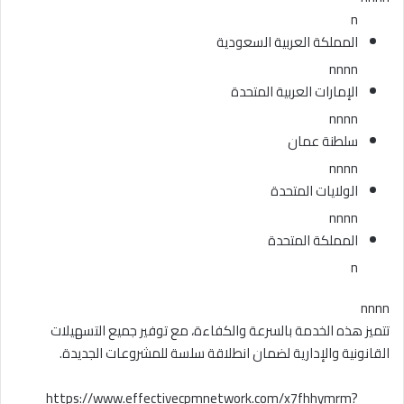
n
المملكة العربية السعودية
nnnn
الإمارات العربية المتحدة
nnnn
سلطنة عمان
nnnn
الولايات المتحدة
nnnn
المملكة المتحدة
n
nnnn
تتميز هذه الخدمة بالسرعة والكفاءة، مع توفير جميع التسهيلات
القانونية والإدارية لضمان انطلاقة سلسة للمشروعات الجديدة.
https://www.effectivecpmnetwork.com/x7fhhymrm?