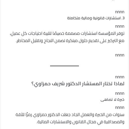
nnnn
3. استشارات قانونية ومالية متكاملة
nnnn
توفر المؤسسة استشارات مصممة خصيصًا لتلبية احتياجات كل عميل،
مع التركيز على تقديم حلول مبتكرة تضمن النجاح وتقليل المخاطر.
nnnn
nnnn
لماذا تختار المستشار الدكتور شريف حمزاوي؟
nnnn
خبرة لا تضاهى
nnnn
سنوات من الخبرة والعمل الجاد جعلت الدكتور حمزاوي رمزًا للثقة
والمصداقية في مجال القانون والاستشارات المالية.