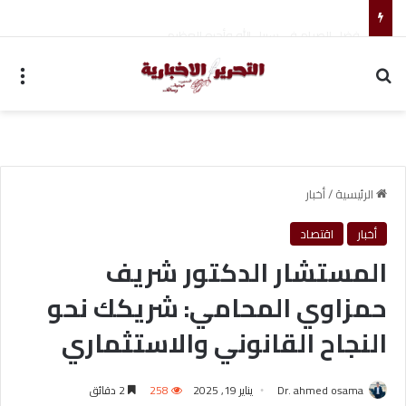
فضل الصيام في سبيل الله وأجره العظيم
بحث عن
الق
الرئيسية
/
أخبار
أخبار
اقتصاد
المستشار الدكتور شريف
حمزاوي المحامي: شريكك نحو
النجاح القانوني والاستثماري
Dr. ahmed osama
يناير 19, 2025
258
2 دقائق