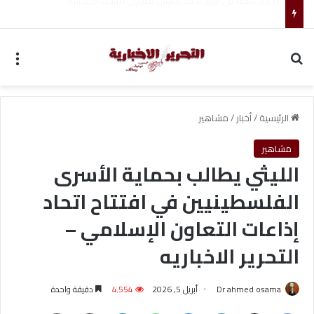
صانع الألعاب كريم ظريف يترقب خطوته القادمة كلاعب حر
بحث عن
الق
الرئيسية
/
أخبار
/
مشاهير
مشاهير
الليثي يطالب بحماية الأسرى
الفلسطينيين في افتتاح اتحاد
إذاعات التعاون الإسلامي –
التحرير الاخباريه
Dr ahmed osama
أبريل 5, 2026
4٬554
دقيقة واحدة
فيسبوك
‫X
لينكدإن
ماسنجر
واتساب
تيلقرام
مشاركة عبر البريد
طباعة