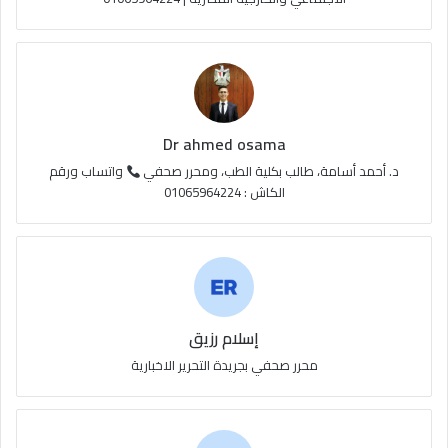
ق
ع
R
S
Dr ahmed osama
S
د. أحمد أسامة، طالب بكلية الطب، ومحرر صحفي
واتساب ورقم
الكاش : 01065964224
إسلام رزيق
محرر صحفي بجريدة التحرير الاخبارية