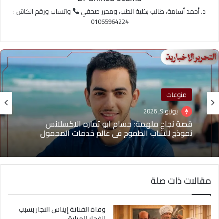
د. أحمد أسامة، طالب بكلية الطب، ومحرر صحفي
واتساب ورقم الكاش :
01065964224
منوعات
مشاهير
يونيو 9, 2026
أبريل 12, 2026
قصة نجاح ملهمة: حسام ابو تماره الاكسلانس
نموذج للشاب الطموح في عالم خدمات المحمول
مقالات ذات صلة
ملكة الجمال سلمى سرحان: الوجه العربي الذي أعاد
رسم خارطة الإعلانات في الهند
وفاة الفنانة إيناس النجار بسبب
انفجار المرارة