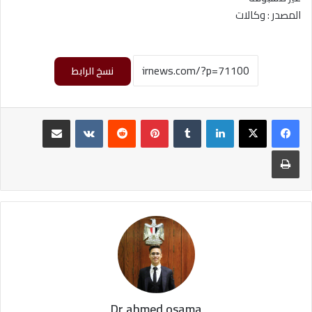
المصدر : وكالات
نسخ الرابط
لينكدإن
‏Tumblr
بينتيريست
‏Reddit
‏VKontakte
مشاركة عبر البريد
طباعة
Dr ahmed osama