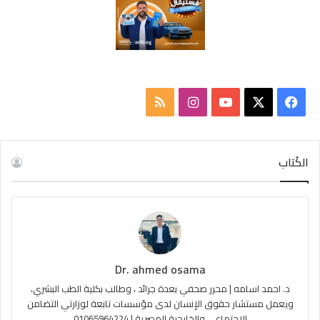
ف
ا
م
ي
X
Y
ن
ل
س
o
س
خ
الكُتاب
ب
u
ت
ص
و
T
ق
ا
ك
u
ر
ل
Dr. ahmed osama
b
ا
م
د. احمد اسامه | محرر صحفي بعدة جرائد ، وطالب بكلية الطب البشري،
e
م
و
ويعمل مستشار حقوق الإنسان لدى مؤسسات تابعة لوزارتي التضامن
الاجتماعي والخارجية المصرية | 01065964224