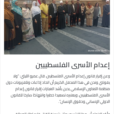
إعدام الأسرى الفلسطييين
وعن إقرار قانون إعدام الأسرى الفلسطيين، قال عمرو الليثي: “ولا
يفوتني ونحن في هذا المحفل الكريم أن اتحاد إذاعات وتلفزيونات دول
منظمة التعاون الإسلامي يدين بأشد العبارات إقرار قانون إعدام
الأسرى الفلسطينيين، ويعتبره تصعيدا خطيرا وانتهاكا صارخا للقانون
الدولي الإنساني وحقوق الإنسان”.