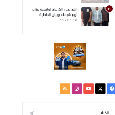
التفاصيل الكاملة لواقعة فتاة
أوبر شيماء وبيان الداخلية
منذ 15 ساعة
ف
ا
م
ي
X
Y
ن
ل
س
o
س
خ
الكُتاب