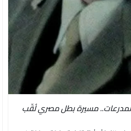
المدرعات.. مسيرة بطل مصري لُقّب