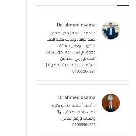
ب
u
ت
ص
و
T
ق
ا
Dr. ahmed osama
ك
u
ر
ل
د. احمد اسامه | محرر صحفي
بعدة جرائد ، وطالب بكلية الطب
b
ا
م
البشري، ويعمل مستشار
حقوق الإنسان لدى مؤسسات
e
م
و
تابعة لوزارتي التضامن
ق
الاجتماعي والخارجية المصرية |
01065964224
ع
R
Dr ahmed osama
S
د. أحمد أسامة، طالب بكلية
الطب، ومحرر صحفي
S
واتساب ورقم الكاش :
01065964224