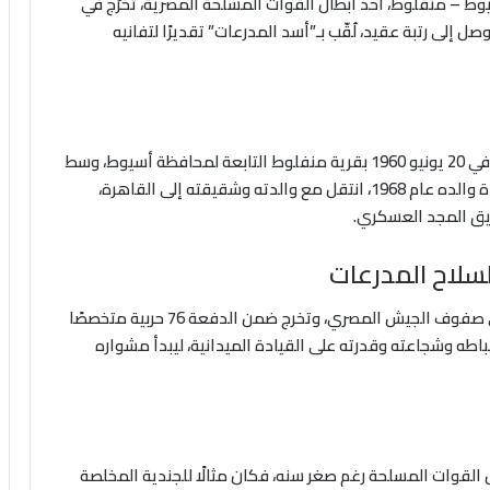
وط – منفلوط، أحد أبطال القوات المسلحة المصرية، تخرّج في
لمدرعات حتى وصل إلى رتبة عقيد، لُقّب بـ”أسد المدرعات” تقديرًا لتفانيه
وُلد أحمد أبو العيون حافظ بهي الدين مصطفى هديه في 20 يونيو 1960 بقرية منفلوط التابعة لمحافظة أسيوط، وسط
أسرة مصرية عرفت بالقيم والمبادئ الراسخة. وبعد وفاة والده عام 1968، انتقل مع والدته وشقيقته إلى القاهرة،
يق المجد العسكري.
لسلاح المدرعات
التحق أحمد بالـ كلية الحربية ليحقق حلمه بالانضمام إلى صفوف الجيش المصري، وتخرج ضمن الدفعة 76 حربية متخصصًا
ضباطه وشجاعته وقدرته على القيادة الميدانية، ليبدأ مشواره
القوات المسلحة رغم صغر سنه، فكان مثالًا للجندية المخلصة