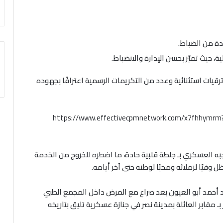
دة من الضباط.
 حيث تميّز بحسن الإدارة والانضباط.
رقيات استثنائية وعدد من التكريمات الرسمية اعترافًا بجهوده
https://www.effectivecpmnetwork.com/x7fhhymr
واجبه العسكري بـ جلطة قلبية حادة، ما اضطره للخروج من الخدمة
وفيًا لزملائه ومحبًا لوطنه حتى آخر أيامه.
 الموافق 16 أبريل 2017، رحل العميد أحمد أبو العيون بعد صراع مع المرض داخل المجمع الطبي
ـ مقابر العائلة بمدينة نصر في جنازة عسكرية تليق بتاريخه