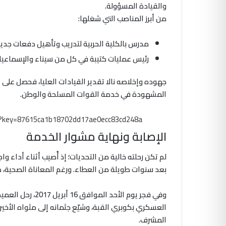
والقيادة المسؤولة.
من أبرز المناصب التي شغلها:
مدرس بالكلية الحربية لتدريب وتأهيل دفعات جدي
رئيس عمليات كتيبة في كل من سيناء والإسماعيلية،
جهوده وإخلاصه نالا تقدير القيادات العليا، فحصل على ت
المشهودة في خدمة القوات المسلحة والوطن.
m?key=87615ca1b18702dd17ae0ecc83cd248a
الإصابة ونهاية مشوار الخدمة
لم تكن رحلته خالية من التحديات؛ إذ أُصيب أثناء أداء 
بعد سنوات طويلة من العطاء. ورغم المعاناة الصحية، ظل 
وفي فجر يوم الأحد
العسكري بكوبري القبة، وشيّع جثمانه إلى مثواه الأخير ب
المشرف.