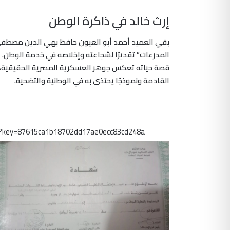
إرث خالد في ذاكرة الوطن
بقي العميد أحمد أبو العيون حافظ بهي الدين مصطفى ه
المدرعات” تقديرًا لشجاعته وإخلاصه في خدمة الوطن.
قصة حياته تعكس جوهر العسكرية المصرية الحقيقية، حي
القادمة ونموذجًا يحتذى به في الوطنية والتضحية.
m?key=87615ca1b18702dd17ae0ecc83cd248a