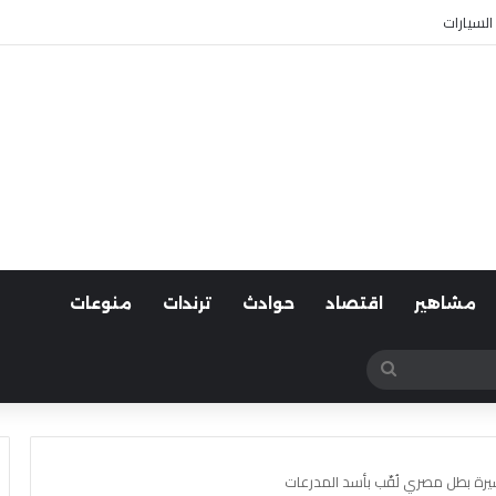
وية العامة
مشاهير
اقتصاد
حوادث
ترندات
منوعات
بحث
عن
يرة بطل مصري لُقّب بأسد المدرعات