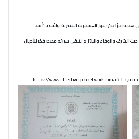
ديه رمزًا من رموز العسكرية المصرية، ولقّب بـ “أسد
ث الشرف والوفاء والالتزام، لتبقى سيرته مصدر فخر للأجيال
https://www.effectivecpmnetwork.com/x7fhhymr