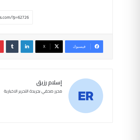
لينكدإن
فيسبوك
‫X
إسلام رزيق
محرر صحفي بجريدة التحرير الاخبارية