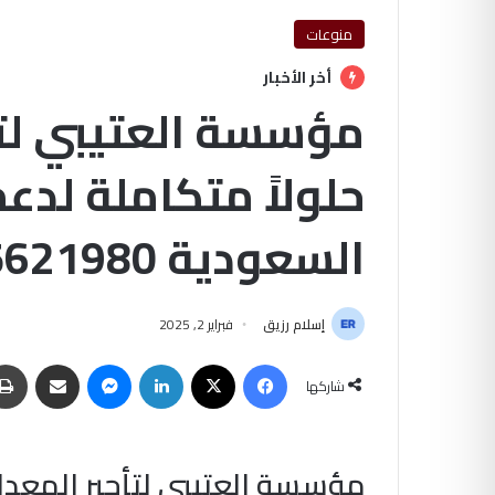
منوعات
أخر الأخبار
مؤسسة العتيبي لتأ
حلولاً متكاملة لدع
السعودية 0565621980
إسلام رزيق
فبراير 2, 2025
فيسبوك
‫X
لينكدإن
ماسنجر
مشاركة عبر البريد
شاركها
مؤسسة العتيبي لتأجير المعدا