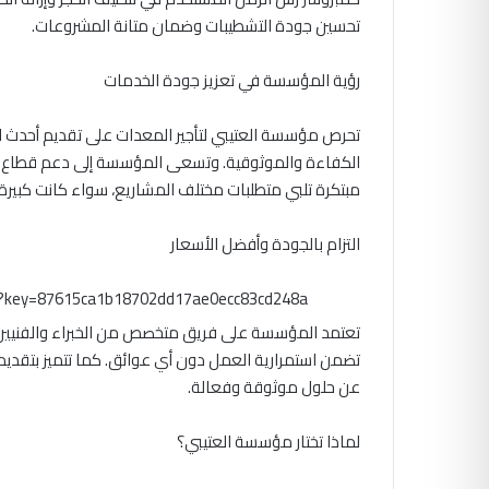
تحسين جودة التشطيبات وضمان متانة المشروعات.
رؤية المؤسسة في تعزيز جودة الخدمات
تحرص مؤسسة العتيبي لتأجير المعدات على تقديم أحدث ال
الكفاءة والموثوقية. وتسعى المؤسسة إلى دعم قطاع ال
مبتكرة تلبي متطلبات مختلف المشاريع، سواء كانت كبيرة 
التزام بالجودة وأفضل الأسعار
m?key=87615ca1b18702dd17ae0ecc83cd248a
تعتمد المؤسسة على فريق متخصص من الخبراء والفنيين 
تضمن استمرارية العمل دون أي عوائق. كما تتميز بتقديم أ
عن حلول موثوقة وفعالة.
لماذا تختار مؤسسة العتيبي؟