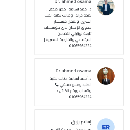
Dr. ahmed osama
د. احمد اسامه | محرر صحفي
بعدة جرائد ، وطالب بكلية الطب
البشري، ويعمل مستشار
حقوق الإنسان لدى مؤسسات
تابعة لوزارتي التضامن
الاجتماعي والخارجية المصرية |
01065964224
Dr ahmed osama
د. أحمد أسامة، طالب بكلية
الطب، ومحرر صحفي
واتساب ورقم الكاش :
01065964224
إسلام رزيق
محرر صحفي بجريدة التحرير