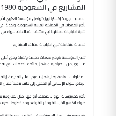
المشاريع في السعودية 0565621980
الدمام – جريدة إكسترا نيوز : تواصل مؤسسة العتيبي لتأ
تأجير المعدات في المملكة العربية السعودية، وتحديدًا 
لتلبية احتياجات عملائها في مختلف القطاعات، سواء في ال
خدمات متكاملة تلبي احتياجات مختلف المشاريع
تتميز المؤسسة بتوفير معدات خفيفة وثقيلة وفق أعلى م
مستوى من الاحترافية. وتشمل قائمة الخدمات التي تق
المقاولات العامة، بما يشمل ترميم الفلل القديمة، إزالة ا
الرخام، سواء الإسباني أو المحلي، إلى جانب تنفيذ أعمال ا
تأجير كمبروسات الهواء بمختلف أنواعها، مثل كمبروسر تن
هواء لتكسير الخرسانة وحفر القواعد ومد خطوط الصرف 
كمبروسر رش الرمل المستخدم في تنظيف الحجر وإزالة الص