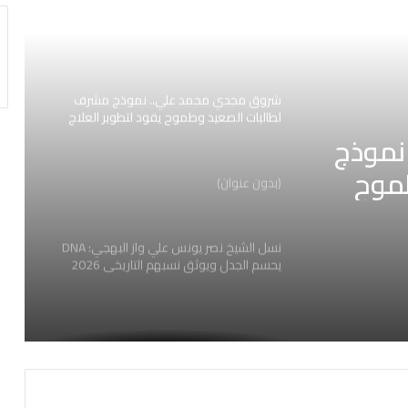
محمد فريد سعد .. مسيرة احترافية تقوده
لصدارة تنظيم الفعاليات في فنادق الخمس
نجوم
شروق مجدي محمد علي.. نموذج مشرف
لطالبات الصعيد وطموح يقود لتطوير العلاج
الطبيعي 2026
نموذج
موح
(بدون عنوان)
2
نسل الشيخ نصر يونس علي واز البهجي: DNA
يحسم الجدل ويوثق نسبهم التاريخي 2026