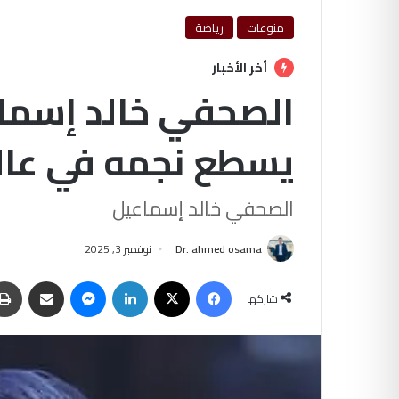
منوعات
رياضة
أخر الأخبار
الصحفي خالد إسما
يسطع نجمه في عالم
الصحفي خالد إسماعيل
Dr. ahmed osama
نوفمبر 3, 2025
فيسبوك
‫X
لينكدإن
ماسنجر
مشاركة عبر البريد
شاركها