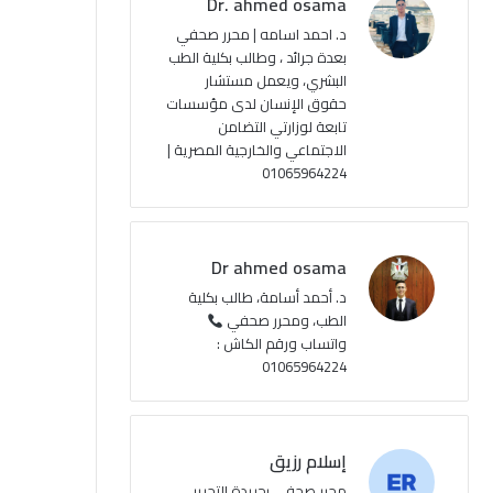
Dr. ahmed osama
ك
u
ر
ل
د. احمد اسامه | محرر صحفي
بعدة جرائد ، وطالب بكلية الطب
b
ا
م
البشري، ويعمل مستشار
حقوق الإنسان لدى مؤسسات
e
م
و
تابعة لوزارتي التضامن
ق
الاجتماعي والخارجية المصرية |
01065964224
ع
R
Dr ahmed osama
S
د. أحمد أسامة، طالب بكلية
الطب، ومحرر صحفي
S
واتساب ورقم الكاش :
01065964224
إسلام رزيق
محرر صحفي بجريدة التحرير