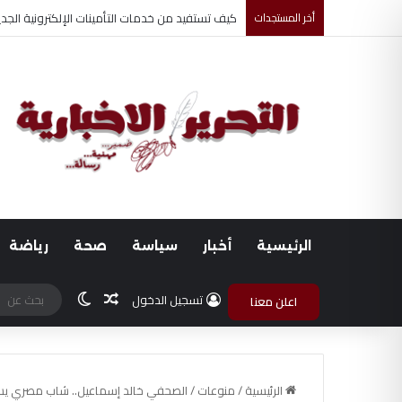
أخر المستجدات
أحمد جابر حسين طه معلم القرآن لغير الناطقين من
الرئيسية
أخبار
سياسة
صحة
رياضة
مقال عشوائي
الوضع المظلم
تسجيل الدخول
اعلن معنا
الرئيسية
/
منوعات
/
الصحفي خالد إسماعيل.. شاب مصري يسط