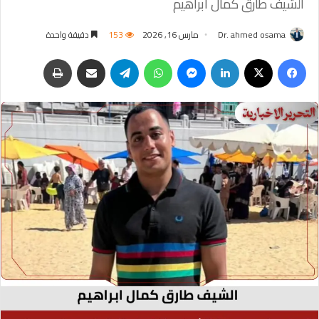
الشيف طارق كمال ابراهيم
Dr. ahmed osama
مارس 16, 2026
153
دقيقة واحدة
فيسبوك
‫X
لينكدإن
ماسنجر
واتساب
تيلقرام
مشاركة عبر البريد
طباعة