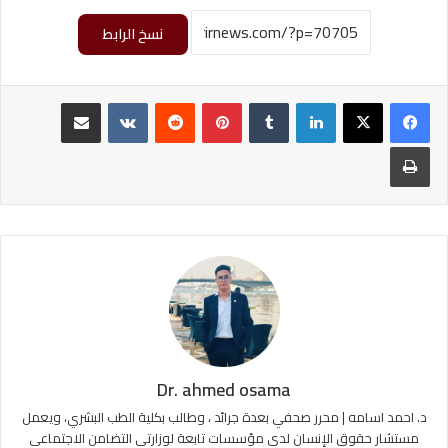
نسخ الرابط
لينكدإن
‏Tumblr
بينتيريست
‏Reddit
‏VKontakte
مشاركة عبر البريد
طباعة
Dr. ahmed osama
د. احمد اسامه | محرر صحفي بعدة جرائد ، وطالب بكلية الطب البشري، ويعمل
مستشار حقوق الإنسان لدى مؤسسات تابعة لوزارتي التضامن الاجتماعي