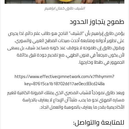
الشيف طارق كمال ابراهيم
طموح يتجاوز الحدود
يؤمن طارق إبراهيم بأن “الشيف” الناجح هو طالب علم دائم، لذا يحرص
على تطوير أدواته ومتابعة أحدث صيحات المطبخ الغربي والسوري.
ويقول طارق إن طموحه لا يتوقف عند كونه مساعد شيف، بل يسعى
لأن يكون مرجعاً في فنون الطهي، مع تقديم جودة تليق بذائقة
الجمهور في طنطا وخارجها.
https://www.effectivecpmnetwork.com/x7fhhymrm?
key=87615ca1b18702dd17ae0ecc83cd248a
ويعد طارق نموذجاً للشباب المصري الذي يمتلك المرونة الكافية لتغيير
مساره المهني نحو ما يحب، مثبتاً أن الإبداع لا يعترف بالدراسة
الأكاديمية بقدر ما يعترف بالموهبة والعمل الجاد.
للمتابعة والتواصل: