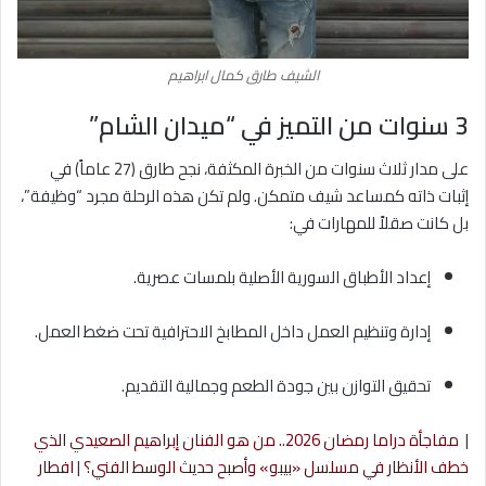
الشيف طارق كمال ابراهيم
3 سنوات من التميز في “ميدان الشام”
على مدار ثلاث سنوات من الخبرة المكثفة، نجح طارق (27 عاماً) في
إثبات ذاته كمساعد شيف متمكن. ولم تكن هذه الرحلة مجرد “وظيفة”،
بل كانت صقلاً للمهارات في:
إعداد الأطباق السورية الأصلية بلمسات عصرية.
إدارة وتنظيم العمل داخل المطابخ الاحترافية تحت ضغط العمل.
تحقيق التوازن بين جودة الطعم وجمالية التقديم.
|
مفاجأة دراما رمضان 2026.. من هو الفنان إبراهيم الصعيدي الذي
خطف الأنظار في مسلسل «بيبو» وأصبح حديث الوسط الفني؟
|
افطار