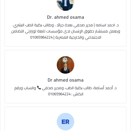
ك
u
ر
ل
Dr. ahmed osama
b
ا
م
د. احمد اسامه | محرر صحفي بعدة جرائد ، وطالب بكلية الطب البشري،
e
م
و
ويعمل مستشار حقوق الإنسان لدى مؤسسات تابعة لوزارتي التضامن
الاجتماعي والخارجية المصرية | 01065964224
ق
ع
R
S
Dr ahmed osama
S
د. أحمد أسامة، طالب بكلية الطب، ومحرر صحفي
واتساب ورقم
الكاش : 01065964224