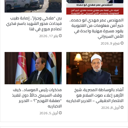
بين “ملاكي وجرار”.. إصابة طبيب
المهندس عمر مهدي ابو حمده..
فيحادث محور الشهيد باسم فكري
خبير أمن معلومات من القليوبية
تصادم مروع في قنا
يقود مسيرة مهنية واعدة في
يناير 17, 2026
الأمن السيبراني
فبراير 9, 2026
أشاد بالوساطة المصرية، شيخ
مذكرات رئيس الموساد.. كيف
الأزهر: إعلاء صوت السلام هو
وقف السيسي حائلاً دون تنفيذ
الانتصار الحقيقي – التحرير الاخباريه
“صفقة التهجير”؟ – التحرير
الاخباريه
أبريل 8, 2026
أبريل 5, 2026