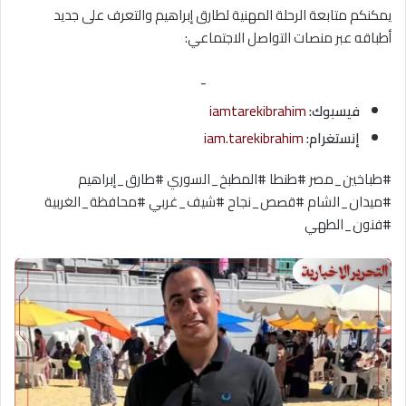
يمكنكم متابعة الرحلة المهنية لطارق إبراهيم والتعرف على جديد
أطباقه عبر منصات التواصل الاجتماعي:
-
فيسبوك:
iamtarekibrahim
إنستغرام:
iam.tarekibrahim
#طباخين_مصر #طنطا #المطبخ_السوري #طارق_إبراهيم
#ميدان_الشام #قصص_نجاح #شيف_غربي #محافظة_الغربية
#فنون_الطهي