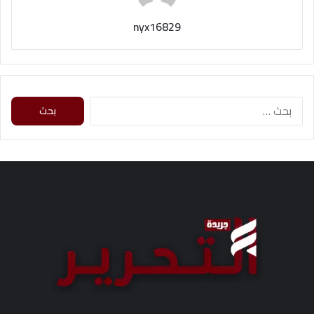
nyx16829
ا
ل
ب
ح
ث
ع
ن
: