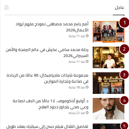
عاجل
أمير ياسر محمد مصطفى نموذج ملهم لرواد
الأعمال2026
منذ 11 ساعة
رحلة محمد سامي عكرش في عالم البرمجة والأمن
السيبراني2026
منذ 11 ساعة
مجموعة شركات ملجراميكال: 85 عامًا من الريادة
في صناعة وتجارة الموازين
منذ 18 ساعة
د. أوليغ أباكوموف.. 12 عامًا من الطب لصناعة
وعي صحي يتجاوز حدود العلاج
منذ 22 ساعة
تفاصيل انتقال هيثم حسن إلى سيلتيك بعقد طويل