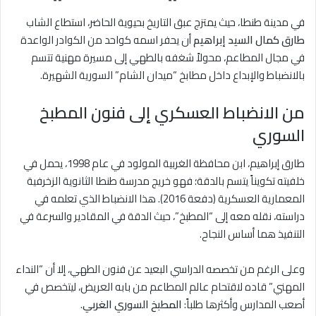
في مدينة طنطا، حيث يمتزج عبق التاريخ بحيوية الحاضر، استطاع الشاب
طارق كمال السيد إبراهيم
أن يحفر اسمه كواحد من الكوادر الواعدة
في مجال المطاعم، محولاً شغفه بالطهي إلى مسيرة مهنية تتسم
بالانضباط والإبداع داخل مطابخ “ميدان الشام” السورية الشهيرة.
من الانضباط العسكري إلى فنون المطبخ
السوري
طارق إبراهيم، ابن محافظة الغربية المولود في عام 1998، يحمل في
خلفيته تكويناً يتسم بالدقة؛ فهو خريج مدرسة طنطا الثانوية الزخرفية
المعمارية العسكرية (دفعة 2016). هذا الانضباط الذي تعلمه في
دراسته، نقله معه إلى “المطبخ”، حيث الدقة في المقادير والسرعة في
التنفيذ هما أساس النجاح.
وعلى الرغم من تخصصه الدراسي البعيد عن فنون الطهي، إلا أن “النداء
المهني” قاده لاقتحام عالم المطاعم من بابه العريض، ليتخصص في
أصعب المدارس وأكثرها طلباً:
المطبخ السوري الغربي
.