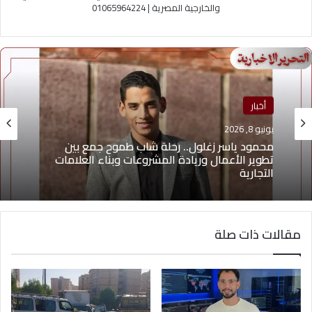
والخارجية المصرية | 01065964224
منوعات
أخبار
يونيو 4, 2026
يونيو 8, 2026
يوسف أيمن درويش.. عقلية بيعية شابة تقود التغيير
وتؤهل الشباب لسوق العمل2026
مقالات ذات صلة
محمود ياسر زغلول.. رحلة شاب طموح جمع بين
تطوير الأعمال وريادة المشروعات وبناء العلامات
التجارية