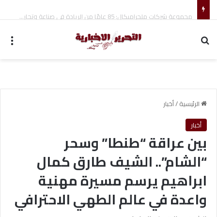
مجموعة شركات ملجراميكال: 85 عامًا من الريادة في صناعة وتجارة الموازين
بحث عن
الق
الرئيسية
/
أخبار
أخبار
بين عراقة “طنطا” وسحر
“الشام”.. الشيف طارق كمال
ابراهيم يرسم مسيرة مهنية
واعدة في عالم الطهي الاحترافي