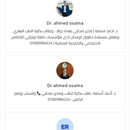
و
T
ق
ا
ك
u
ر
ل
Dr. ahmed osama
b
ا
م
د. احمد اسامه | محرر صحفي بعدة جرائد ، وطالب بكلية الطب البشري،
e
م
و
ويعمل مستشار حقوق الإنسان لدى مؤسسات تابعة لوزارتي التضامن
الاجتماعي والخارجية المصرية | 01065964224
ق
ع
R
S
Dr ahmed osama
S
د. أحمد أسامة، طالب بكلية الطب، ومحرر صحفي
واتساب ورقم
الكاش : 01065964224