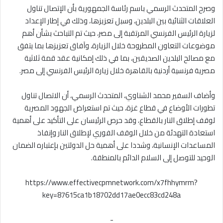
وصرح المتحدث الرسمي باسم رئاسة الجمهورية بأن الإتصال تناول
العلاقات الثنائية بين البلدين، وسبل تعزيزها، وذلك في إطار الإعداد
لزيارة الرئيس الفرنسي المرتقبة إلى مصر، حيث تم التباحث بشأن أهم
موضوعات التعاون المطروحة خلال الزيارة، وآفاق تعزيزها بما يتفق
مع مصالح البلدين الصديقين، بما في ذلك إمكانية عقد قمة ثلاثية
مصرية فرنسية أردنية بالقاهرة خلال زيارة الرئيس الفرنسي إلى مصر.
وأضاف السفير محمد الشناوي، المتحدث الرسمي، أن الاتصال تناول
تطورات الأوضاع في قطاع غزة، حيث تم استعراض الجهود المصرية
لوقف إطلاق النار بالقطاع، وقد حرص الرئيسان على التأكيد على أهمية
استعادة التهدئة من خلال الوقف الفوري لإطلاق النار وإنفاذ
المساعدات الإنسانية، وشددا على أهمية حل الدولتين بإعتباره الضمان
الوحيد للتوصل إلى السلام الدائم بالمنطقة.
https://www.effectivecpmnetwork.com/x7fhhymrm?
key=87615ca1b18702dd17ae0ecc83cd248a
-