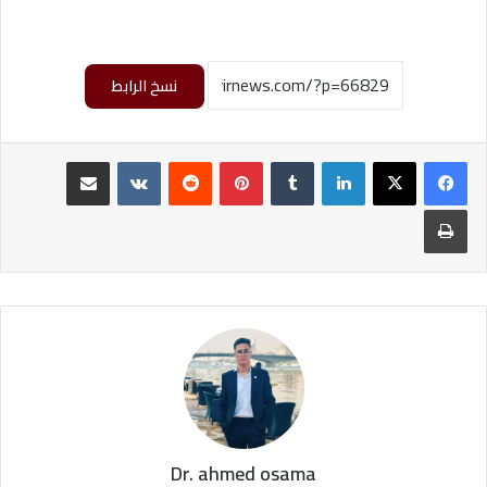
نسخ الرابط
لينكدإن
‏Tumblr
بينتيريست
‏Reddit
‏VKontakte
مشاركة عبر البريد
طباعة
Dr. ahmed osama