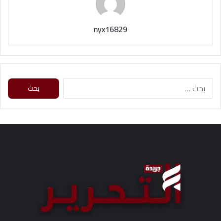
nyx16829
ا
ل
ب
ح
ث
ع
ن
: