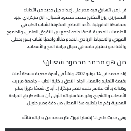
في زمن تتسابق فيه مصر على إعداد جيل جديد من الأطباء
المتميزين، يبرز الدكتور محمد محمود شعبان ، ابن مركز بني عبيد
بمحافظة الدقهلية، كأحد النماذج المشرفة لشباب الطب في
الجامعات المصرية. قصة نجاحه تجمع بين التفوق العلمي، والطموح
المهني، والانضباط الرياضي، لتقدم مثالًا واقعيًا لشاب يسير بخطى
واثقة نحو تحقيق حلمه في مجال جراحة المخ والأعصاب.
من هو محمد محمود شعبان؟
وُلد محمد في 14 يونيو 2002، ونشأ في أسرة مصرية بسيطة آمنت
بقيمة التعليم والعمل الجاد. التحق بـ كلية الطب – جامعة ميريت،
وهناك بدأت ملامح حلمه تتضح مبكرًا، إذ أبدى شغفًا كبيرًا بعلم
الأعصاب والتشريح، وقرر منذ سنواته الأولى أن يسلك طريق الجراحة
العصبية، رغم ما يتطلبه هذا المجال من دقة وصبر طويل.
وفي حديث خاص لـ”إكسترا نيوز”، عبّر محمد عن بداياته قائلًا: