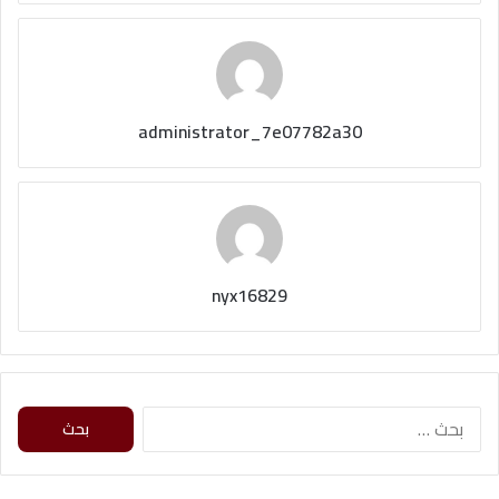
administrator_7e07782a30
nyx16829
ا
ل
ب
ح