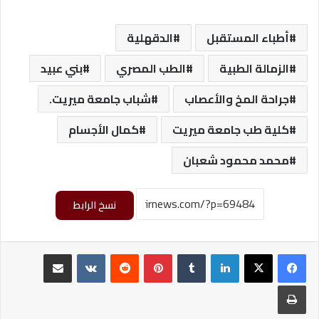
أطباء المستقبل
الدقهلية
الزمالة الطبية
الطب المصري
بني عبيد
جراحة المخ والأعصاب
شباب جامعة ميريت.
كلية طب جامعة ميريت
كمال الأجسام
محمد محمود شعبان
نسخ الرابط
لينكدإن
‏Tumblr
بينتيريست
‏Reddit
‏VKontakte
مشاركة عبر البريد
طباعة