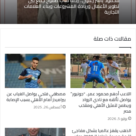
يونيو 8, 2026
يوسف أيمن درويش.. عقلية بيعية شابة تقود التغيير
وتؤهل الشباب لسوق العمل2026
محمود ياسر زغلول.. رحلة شاب طموح جمع بين
مقالات ذات صلة
تطوير الأعمال وريادة المشروعات وبناء العلامات
التجارية
اللاعب أدهم محمود عمر.. “جونيور”
مصطفى فتحي يواصل الغياب عن
يواصل تألقه مع نادي الرواد
بيراميدز أمام الأهلي بسبب الإصابة
ويطمح لتمثيل الأهلي ومنتخب
أغسطس 26, 2025
مصر
يوليو 5, 2026
الذهب يقفز عالميا بشكل مفاجئ