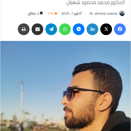
الدكتور محمد محمود شعبان
Dr. ahmed osama
أكتوبر 7, 2025
176
2 دقائق
فيسبوك
‫X
لينكدإن
ماسنجر
واتساب
تيلقرام
مشاركة عبر البريد
طباعة