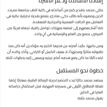
إشادة الأساتذة ودعم الأسرة
حظي محمد بتقدير كبير من أساتذته في كلية الطب بجامعة ميريت،
الذين وصفوه بأنه طالب ذكي، هادئ، يتمتع بقدرة تحليلية عالية في
التعامل مع الحالات العصبية والجراحية المعقدة.
كما أشار بعضهم إلى تمتعه بمهارات تواصل راقية، تجعله قريبًا من
المرضى، يجمع بين العلم والإنسانية في آنٍ واحد.
ومن جانبها، عبّرت أسرته عن فخرها الكبير به، مؤكدين أنه كان منذ
طفولته مثابرًا ومجتهدًا، لا يعرف الكسل أو التراخي. وأكد والده أن
ابنه دائمًا ما كان يضع هدفه أمام عينيه ويسعى إليه بخطوات ثابتة.
خطوة نحو المستقبل
يستعد محمد حاليًا لبدء التحضير لدرجة الزمالة الطبية، معتبرًا إياها
نقطة الانطلاق الأولى في مسيرته المهنية، قبل استكمال دراساته
العليا في الخارج.
يقول محمد بثقة: