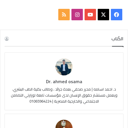
ف
ا
م
ي
X
Y
ن
ل
س
o
س
خ
الكُتاب
ب
u
ت
ص
و
T
ق
ا
ك
u
ر
ل
Dr. ahmed osama
b
ا
م
د. احمد اسامه | محرر صحفي بعدة جرائد ، وطالب بكلية الطب البشري،
e
م
و
ويعمل مستشار حقوق الإنسان لدى مؤسسات تابعة لوزارتي التضامن
الاجتماعي والخارجية المصرية | 01065964224
ق
ع