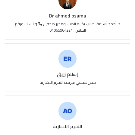
R
S
Dr ahmed osama
S
د. أحمد أسامة، طالب بكلية الطب، ومحرر صحفي
واتساب ورقم
الكاش : 01065964224
إسلام رزيق
محرر صحفي بجريدة التحرير الاخبارية
التحرير الاخبارية