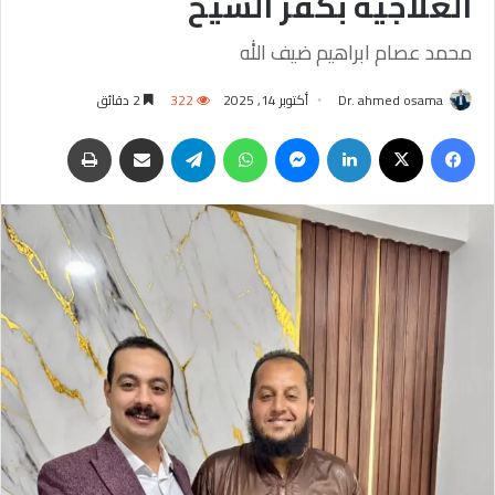
العلاجية بكفر الشيخ
محمد عصام ابراهيم ضيف الله
Dr. ahmed osama
أكتوبر 14, 2025
322
2 دقائق
فيسبوك
‫X
لينكدإن
ماسنجر
واتساب
تيلقرام
مشاركة عبر البريد
طباعة