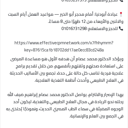
عيادة أبودنيا: أمام محجر أبو الخير — مواعيد العمل أيام السبت
والاثنين والأربعاء من 12 ظهرًا حتى 8 مساءً.
للحجز والاستعلام: 01016731298
https://www.effectivecpmnetwork.com/x7fhhymrm?
key=87615ca1b18702dd17ae0ecc83cd248a
ويؤكد الدكتور محمد عصام أن هدفه الأول هو مساعدة المرضى
على استعادة صحتهم وثقتهم بأنفسهم، من خلال تقديم برامج
علاجية فردية تناسب كل حالة على حدة، تجمع بين الأساليب الحديثة
في العلاج الطبيعي وأحدث أنظمة التغذية العلاجية.
بهذا الإصرار والالتزام، يواصل الدكتور محمد عصام إبراهيم ضيف الله
رحلته نحو الريادة في مجال العلاج الطبيعي والتغذية، ليكون أحد
الوجوه المضيئة في سماء الطب المصري الحديث، ونموذجًا يُحتذى به
في الجمع بين العلم والإنسانية.