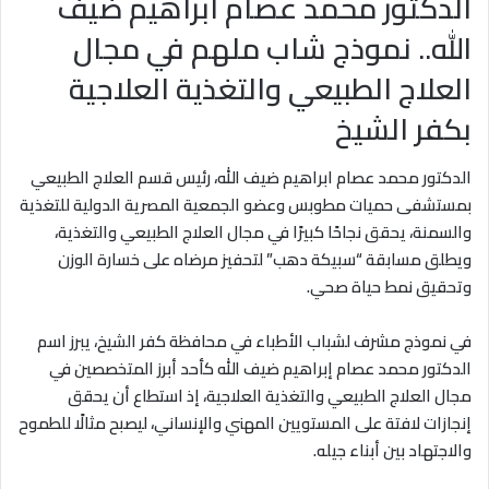
الدكتور محمد عصام ابراهيم ضيف
الله.. نموذج شاب ملهم في مجال
العلاج الطبيعي والتغذية العلاجية
بكفر الشيخ
الدكتور محمد عصام ابراهيم ضيف الله، رئيس قسم العلاج الطبيعي
بمستشفى حميات مطوبس وعضو الجمعية المصرية الدولية للتغذية
والسمنة، يحقق نجاحًا كبيرًا في مجال العلاج الطبيعي والتغذية،
ويطلق مسابقة “سبيكة دهب” لتحفيز مرضاه على خسارة الوزن
وتحقيق نمط حياة صحي.
في نموذج مشرف لشباب الأطباء في محافظة كفر الشيخ، يبرز اسم
الدكتور محمد عصام إبراهيم ضيف الله كأحد أبرز المتخصصين في
مجال العلاج الطبيعي والتغذية العلاجية، إذ استطاع أن يحقق
إنجازات لافتة على المستويين المهني والإنساني، ليصبح مثالًا للطموح
والاجتهاد بين أبناء جيله.