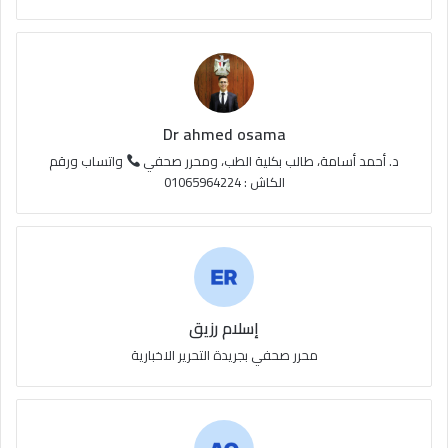
ق
ع
R
S
Dr ahmed osama
S
د. أحمد أسامة، طالب بكلية الطب، ومحرر صحفي
واتساب ورقم
الكاش : 01065964224
إسلام رزيق
محرر صحفي بجريدة التحرير الاخبارية