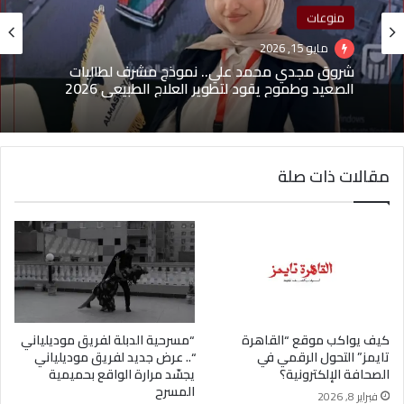
منوعات
منوعات
مايو 15, 2026
مايو 1, 2026
شروق مجدي محمد علي.. نموذج مشرف لطالبات
(بدون عنوان)
الصعيد وطموح يقود لتطوير العلاج الطبيعي 2026
مقالات ذات صلة
كيف يواكب موقع “القاهرة
“مسرحية الدبلة لفريق موديلياني
تايمز” التحول الرقمي في
“.. عرض جديد لفريق موديلياني
الصحافة الإلكترونية؟
يجسّد مرارة الواقع بحميمية
المسرح
فبراير 8, 2026