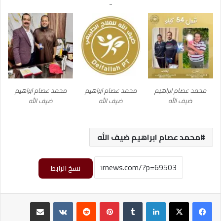
-
محمد عصام ابراهيم
محمد عصام ابراهيم
محمد عصام ابراهيم
ضيف الله
ضيف الله
ضيف الله
محمد عصام ابراهيم ضيف الله
نسخ الرابط
لينكدإن
‏Tumblr
بينتيريست
‏Reddit
‏VKontakte
مشاركة عبر البريد