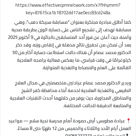
https://www.effectivecpmnetwork.com/x7fhhymrm?
key=87615ca1b18702dd17ae0ecc83cd248a
كما أطلق مبادرة مبتكرة بعنوان “مسابقة سبيكة دهب”، وهي
مسابقة تهدف إلى تشجيع الناس على خسارة الوزن بطريقة صحية
وآمنة، حيث أعلن عن فوز أحد المتسابقين بالجائزة في 9 أكتوبر 2025
بعد أن تمكن من تحقيق نتائج مذهلة في إنقاص وزنه. وقد ذكر
الدكتور محمد عصام أن هناك حالات استطاعت خسارة أكثر من 50
كيلوغرامًا في وقت قياسي، ما يعكس فعالية برامجه العلاجية
القائمة على العلم والانضباط والتغذية المتوازنة.
ويدير الدكتور محمد عصام عيادتين متخصصتين في مجال العلاج
الطبيعي والتغذية العلاجية لخدمة أبناء محافظة كفر الشيخ
والمناطق المجاورة، حيث يوفر من خلالهما أحدث التقنيات العلاجية
والمتابعة الدقيقة للحالات المختلفة.
عيادة مطوبس: أرض حمودة أمام مدرسة نجية سلام — مواعيد
العمل أيام الأحد والثلاثاء والخميس من 12 ظهرًا حتى 8 مساءً.
للحجز والاستعلام: 01055237373