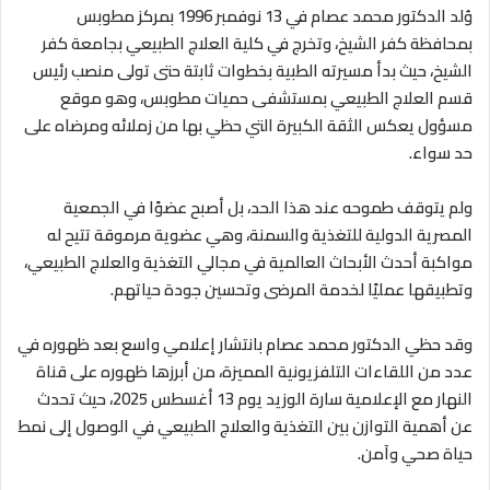
وُلد الدكتور محمد عصام في 13 نوفمبر 1996 بمركز مطوبس
بمحافظة كفر الشيخ، وتخرج في كلية العلاج الطبيعي بجامعة كفر
الشيخ، حيث بدأ مسيرته الطبية بخطوات ثابتة حتى تولى منصب رئيس
قسم العلاج الطبيعي بمستشفى حميات مطوبس، وهو موقع
مسؤول يعكس الثقة الكبيرة التي حظي بها من زملائه ومرضاه على
حد سواء.
ولم يتوقف طموحه عند هذا الحد، بل أصبح عضوًا في الجمعية
المصرية الدولية للتغذية والسمنة، وهي عضوية مرموقة تتيح له
مواكبة أحدث الأبحاث العالمية في مجالي التغذية والعلاج الطبيعي،
وتطبيقها عمليًا لخدمة المرضى وتحسين جودة حياتهم.
وقد حظي الدكتور محمد عصام بانتشار إعلامي واسع بعد ظهوره في
عدد من اللقاءات التلفزيونية المميزة، من أبرزها ظهوره على قناة
النهار مع الإعلامية سارة الوزيد يوم 13 أغسطس 2025، حيث تحدث
عن أهمية التوازن بين التغذية والعلاج الطبيعي في الوصول إلى نمط
حياة صحي وآمن.