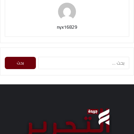
nyx16829
ا
ل
ب
ح
ث
ع
ن
: