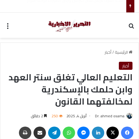
تغييرات جديدة تشهدها قيادة مجلس الأمن القومي الإيراني
بحث عن
الق
الرئيسية
/
أخبار
أخبار
التعليم العالي تغلق سنتر العهد
وابن حلمك بالإسكندرية
لمخالفتهما القانون
Dr. ahmed osama
أبريل 4, 2025
250
2 دقائق
فيسبوك
‫X
لينكدإن
ماسنجر
واتساب
تيلقرام
مشاركة عبر البريد
طباعة