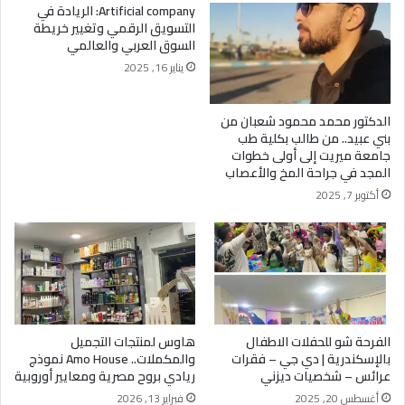
Artificial company: الريادة في
التسويق الرقمي وتغيير خريطة
السوق العربي والعالمي
يناير 16, 2025
الدكتور محمد محمود شعبان من
بني عبيد.. من طالب بكلية طب
جامعة ميريت إلى أولى خطوات
المجد في جراحة المخ والأعصاب
أكتوبر 7, 2025
الفرحة شو للحفلات الاطفال
هاوس لمنتجات التجميل
بالإسكندرية | دي جي – فقرات
والمكملات.. Amo House نموذج
عرائس – شخصيات ديزني
ريادي بروح مصرية ومعايير أوروبية
أغسطس 20, 2025
فبراير 13, 2026