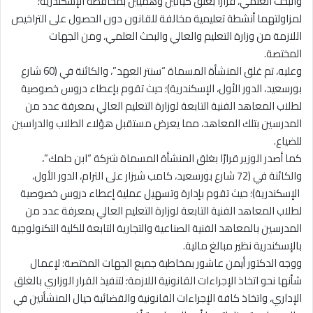
والبحث العلمي، قرارًا بغلق كيانين وهميين بمحافظة الإسكندرية؛
لمزاولتهما أنشطة تعليمية مخالفة للقانون دون الحصول على التراخيص
اللازمة من وزارة التعليم والعالي والبحث العلمي، ومن الجهات
المختصة.
وعليه، تم غلق المنشأة المسماة “سنتر العهد”، والكائنة في (60 شارع
بورسعيد، الدور الأول، الإسكندرية)؛ حيث تقوم بإعطاء دروس خصوصية
لطلاب المعاهد الفنية التابعة لوزارة التعليم العالي بمعرفة عدد من
المدرسين بتلك المعاهد، مما يعرض مستقبل هؤلاء الطلاب والدراسين
للضياع.
كما أصدر الوزير قرارًا بغلق المنشأة المسماة شركة “ابن حلمك”،
والكائنة في (72 شارع بورسعيد، كامب شيزار على الترام، الدور الأول،
الإسكندرية)؛ حيث تقوم بإدارة وتسهيل عملية إعطاء دروس خصوصية
لطلاب المعاهد الفنية التابعة لوزارة التعليم العالي بمعرفة عدد من
المدرسين بالمعاهد الفنية الصناعية والتجارية التابعة للكلية التكنولوجية
بالإسكندرية نظير مبالغ مالية.
ووجه الدكتور أيمن عاشور بمخاطبة جميع الجهات المختصة؛ لإعمال
شأنها نحو اتخاذ الإجراءات القانونية اللازمة؛ لتنفيذ القرار الوزاري بالغلق
الإداري، واتخاذ كافة الإجراءات القانونية والقضائية حيال المنشأتين في