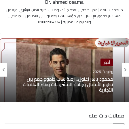
Dr. ahmed osama
د. احمد اسامه | محرر صحفي بعدة جرائد ، وطالب بكلية الطب البشري، ويعمل
مستشار حقوق الإنسان لدى مؤسسات تابعة لوزارتي التضامن الاجتماعي
والخارجية المصرية | 01065964224
أخبار
يونيو 8, 2026
منوعات
محمود ياسر زغلول.. رحلة شاب طموح جمع بين
تطوير الأعمال وريادة المشروعات وبناء العلامات
يونيو 4, 2026
التجارية
مقالات ذات صلة
يوسف أيمن درويش.. عقلية بيعية شابة تقود التغيير
وتؤهل الشباب لسوق العمل2026