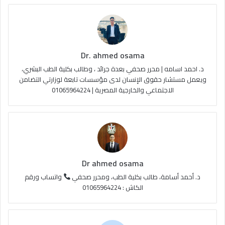
و
T
ق
ا
ك
u
ر
ل
Dr. ahmed osama
b
ا
م
د. احمد اسامه | محرر صحفي بعدة جرائد ، وطالب بكلية الطب البشري،
e
م
و
ويعمل مستشار حقوق الإنسان لدى مؤسسات تابعة لوزارتي التضامن
الاجتماعي والخارجية المصرية | 01065964224
ق
ع
R
S
Dr ahmed osama
S
د. أحمد أسامة، طالب بكلية الطب، ومحرر صحفي
واتساب ورقم
الكاش : 01065964224