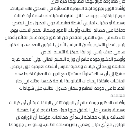
حال معاودة مزاولتهما أعمالهما مرة أخرى.
وأشاد الوزير بجهود لجنة الضبطية القضائية في التصدي لتلك الكيانات،
موجهًا بتكثيف جهودها خلال الفترة المقبلة؛ لمداهمة أية كيانات
وهمية أو مقرات تمارس أنشطة تعليمية، دون الحصول على ترخيص؛
حفاظًا على مصالح الطلاب وأولياء الأمور، وضمانًا لعدم التلاعب بهم.
جاء ذلك في ضوء التقرير المقدم من الدكتور جودة غانم القائم بأعمال
رئيس قطاع التعليم وأمين المجلس الأعلى لشؤون المعاهد، والدكتور
سامي ضيف رئيس الإدارة المركزية للتعليم الخاص.
وأوضح الدكتور جودة غانم أن وزارة التعليم العالي تولي أهمية كبيرة
لمتابعة ورصد أي كيانات وهمية تمارس أنشطة تعليمية دون ترخيص،
مشيرًا إلى أن هناك تعاونًا مستمرًا مع الجهات المعنية لضبط هذه
المنشآت واتخاذ الإجراءات القانونية اللازمة ضدها، وذلك في إطار
الحفاظ على جودة التعليم وضمان حصول الطلاب على شهادات
معتمدة.
وأضاف الدكتور جودة غانم أن الوزارة تتلقى البلاغات بشأن أي كيانات
وهمية، وتعمل على التحقق منها فورًا، كما تقوم فرق الضبطية
القضائية بزيارات مفاجئة لرصد أي مخالفات. مؤكدا أن الوزارة لن
تتهاون مع أي كيان وهمي يضر بمصلحة الطلاب، وستواصل جهودها