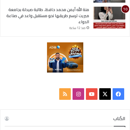
منة الله أيمن محمد حافظ.. طالبة صيدلة بجامعة
ميريت ترسم طريقها نحو مستقبل واعد في صناعة
الدواء
منذ 12 ساعة
ف
ا
م
ي
X
Y
ن
ل
س
o
س
خ
الكُتاب
ب
u
ت
ص