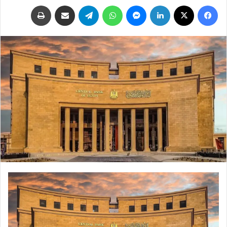
فيسبوك
‫X
لينكدإن
ماسنجر
واتساب
تيلقرام
مشاركة عبر البريد
طباعة