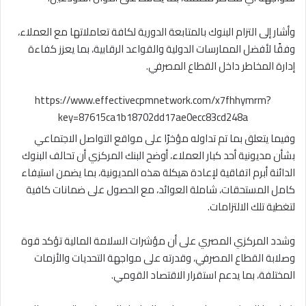
وأشار إلى التزام البنوك بالمتابعة الدورية لكافة تعاملاتها مع العملاء،
وفقًا لأفضل الممارسات الدولية والقواعد الرقابية، بما يعزز كفاءة
إدارة المخاطر داخل القطاع المصرفي.
https://www.effectivecpmnetwork.com/x7fhhymrm?
key=87615ca1b18702dd17ae0ecc83cd248a
وفيما يتعلق بما تم تداوله مؤخرًا على مواقع التواصل الاجتماعي
بشأن مديونية أحد كبار العملاء، أوضح البنك المركزي أن تحالف البنوك
الدائنة أبرم اتفاقية لإعادة هيكلة هذه المديونية، بما يضمن استيفاء
كامل المستحقات، شاملة العوائد، مع الحصول على ضمانات كافية
لتغطية تلك الالتزامات.
وشدد المركزي المصري على أن مؤشرات السلامة المالية تؤكد قوة
وصلابة القطاع المصرفي، وقدرته على مواجهة التحديات والأزمات
المختلفة، بما يدعم استقرار الاقتصاد القومي.