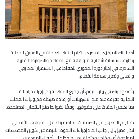
أكد البنك المركزي المصري، التزام البنوك العاملة في السوق المحلية
بتطبيق سياسات ائتمانية متوافقة مع القواعد والضوابط الرقابية
الصادرة، في إطار دوره المحوري للحفاظ على الاستقرار المصرفي
والمالي وتعزيز سلامة القطاع.
وأوضح البنك في بيان اليوم، أن جميع البنوك تقوم بإجراء دراسات
ائتمانية دقيقة عند منح التسهيلات أو إعادة هيكلة مديونيات العملاء،
بما يضمن الحفاظ على حقوقها، وفقًا لضوابط منح الائتمان المعتمدة.
كما يتم الحصول على الضمانات الكافية بناءً على الموقف الائتماني
لكل عميل، إلى جانب اتخاذ إجراءات التحوط اللازمة عبر تكوين المخصصات
لمواجهة أي مخاطر محتملة، بما يحافظ على أموال المودعين.