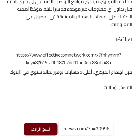
كما دعا المركزي، مرتادي مواقع التواصل الاجتماعي إلى تحري الدقة
قبل تداول أي معلومات غير مؤكدة قد تثير البلبلة، مؤكدًا أهمية
الاعتماد على المصادر الرسمية والموثوقة في الحصول على
المعلومات.
اقرأ أيضًا:
https://www.effectivecpmnetwork.com/x7fhhymrm?
key=87615ca1b18702dd17ae0ecc83cd248a
قبل اجتماع المركزي، أعلى 5 حسابات توفير بعائد سنوي في البنوك
المصدر : وكالات
-
نسخ الرابط