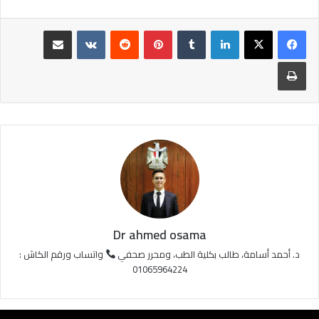
لينكدإن
‏Tumblr
بينتيريست
‏Reddit
‏VKontakte
مشاركة عبر البريد
طباعة
Dr ahmed osama
د. أحمد أسامة، طالب بكلية الطب، ومحرر صحفي
واتساب ورقم الكاش :
01065964224