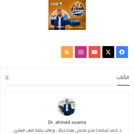
ف
ا
م
ي
X
Y
ن
ل
س
o
س
خ
الكُتاب
ب
u
ت
ص
و
T
ق
ا
ك
u
ر
ل
Dr. ahmed osama
b
ا
م
د. احمد اسامه | محرر صحفي بعدة جرائد ، وطالب بكلية الطب البشري،