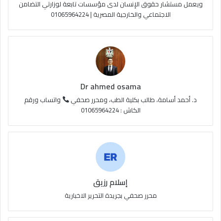
e
م
و
ويعمل مستشار حقوق الإنسان لدى مؤسسات تابعة لوزارتي التضامن
الاجتماعي والخارجية المصرية | 01065964224
ق
ع
R
S
Dr ahmed osama
S
د. أحمد أسامة، طالب بكلية الطب، ومحرر صحفي
واتساب ورقم
الكاش : 01065964224
إسلام رزيق
محرر صحفي بجريدة التحرير الاخبارية