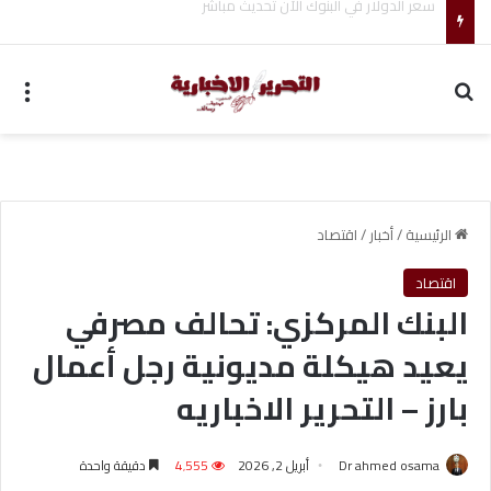
ضبط متهم بممارسة انتحال صفة ضابط واستيقاف السيارات
بحث عن
الق
الرئيسية
/
أخبار
/
اقتصاد
اقتصاد
البنك المركزي: تحالف مصرفي
يعيد هيكلة مديونية رجل أعمال
بارز – التحرير الاخباريه
Dr ahmed osama
أبريل 2, 2026
4٬555
دقيقة واحدة