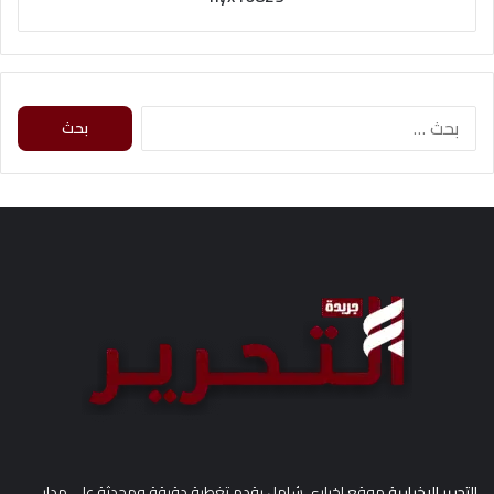
ا
ل
ب
ح
ث
ع
ن
:
التحرير الإخبارية
موقع إخباري شامل يقدم تغطية دقيقة ومحدثة على مدار