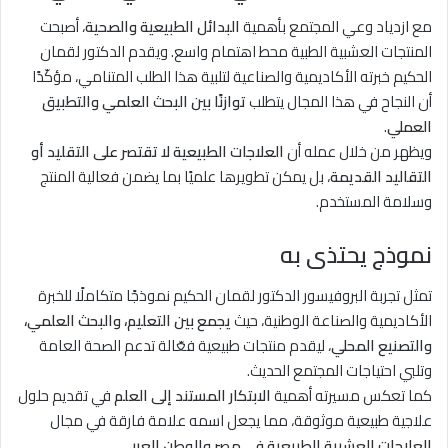
مع ازدياد وعي المجتمع بأهمية
البدائل الطبيعية والصحية
، أصبحت
المنتجات العشبية الطبية محط اهتمام واسع. ويقدم الدكتور لقمان
الحكيم خبرته الأكاديمية والصناعية لتلبية هذا الطلب المتنامي، مؤكّدًا
أن النجاح في هذا المجال يتطلب
توازنًا بين البحث العلمي والتطبيق
العملي
.
ويظهر من خلال عمله أن
العلاجات الطبيعية لا تقتصر على التقليد أو
التقاليد القديمة
، بل يمكن تطويرها علميًا بما يضمن فعالية المنتج
وسلامة المستخدم.
نموذج يحتذى به
تمثل تجربة البروفيسور الدكتور لقمان الحكيم نموذجًا متكاملًا للخبرة
الأكاديمية والصناعة الوطنية، حيث
يجمع بين التعليم، والبحث العلمي،
والتصنيع المحلي
، ليقدم منتجات طبيعية فعّالة تدعم الصحة العامة
وتلبي احتياجات المجتمع الحديث.
كما تعكس مسيرته أهمية
الابتكار المستند إلى العلم
في تقديم حلول
علاجية طبيعية موثوقة، مما يجعل اسمه علامة فارقة في مجال
العلاجات العشبية الطبيعية في مصر والوطن العربي
.