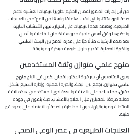
من أبرز إنجازات الدكتور لقمان الحكيم تطوير التركيبات العشبية لدعم
صحة
البروستاتا
، والتي لاقت اهتمامًا واسعًا من المهتمين بالعلاجات
الطبيعية. وتعتمد هذه التركيبات على
اختيار دقيق للأعشاب الطبية
،
وتحضيرها وفق أسس علمية مدروسة لضمان الفاعلية والأمان.
تعد هذه التركيبات مثالًا حيًا على قدرة الدمج بين
البحث العلمي
والخبرة العملية
لتقديم حلول طبيعية مبتكرة وموثوقة.
منهج علمي متوازن وثقة المستخدمين
ويرى المتابعون أن سر قوة الدكتور لقمان يكمن في
اتباع منهج
علمي متوازن
، يجمع بين البحث، والخبرة العملية، وإدارة التصنيع بشكل
دقيق، مما ساعد على بناء ثقة واسعة لدى المستخدمين. هذه الثقة
جعلته مرجعًا للمقبلين على العلاج بالأعشاب، حيث يثقون في جودة
المنتجات وموثوقيتها، دون المخاطرة بالصحة أو الاعتماد على وعود غير
مثبتة.
العلاجات الطبيعية في عصر الوعي الصحي