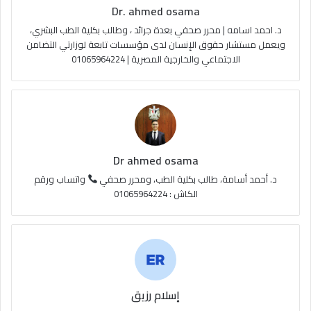
Dr. ahmed osama
b
ا
م
د. احمد اسامه | محرر صحفي بعدة جرائد ، وطالب بكلية الطب البشري،
e
م
و
ويعمل مستشار حقوق الإنسان لدى مؤسسات تابعة لوزارتي التضامن
الاجتماعي والخارجية المصرية | 01065964224
ق
ع
R
S
Dr ahmed osama
S
د. أحمد أسامة، طالب بكلية الطب، ومحرر صحفي
واتساب ورقم
الكاش : 01065964224
إسلام رزيق