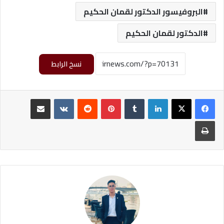
البروفيسور الدكتور لقمان الحكيم
الدكتور لقمان الحكيم
نسخ الرابط
لينكدإن
‏Tumblr
بينتيريست
‏Reddit
‏VKontakte
مشاركة عبر البريد
طباعة