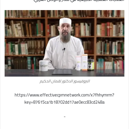
البروفيسور الدكتور لقمان الحكيم
https://www.effectivecpmnetwork.com/x7fhhymrm?
key=87615ca1b18702dd17ae0ecc83cd248a
-