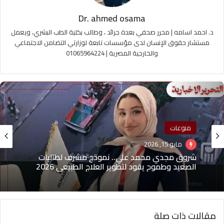
Dr. ahmed osama
د. احمد اسامه | محرر صحفي بعدة جرائد ، وطالب بكلية الطب البشري، ويعمل
مستشار حقوق الإنسان لدى مؤسسات تابعة لوزارتي التضامن الاجتماعي
والخارجية المصرية | 01065964224
منوعات
منوعات
مايو 15, 2026
مايو 1, 2026
شروق مجدي محمد علي.. نموذج مشرف لطالبات
(بدون عنوان)
الصعيد وطموح يقود لتطوير العلاج الطبيعي 2026
مقالات ذات صلة