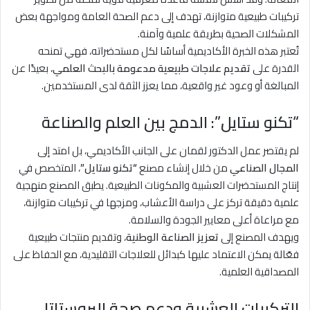
تركيبات طبيعية متوازنة، تهدف إلى دعم الصحة العامة ومواجهة بعض
المشكلات الصحية بطريقة علمية وآمنة.
تُعتبر هذه الخبرة الأكاديمية أساسًا لكل مستحضراته، فهي تمنحه
القدرة على
تقديم علاجات طبيعية مدعومة بالبحث العلمي
، بعيدًا عن
المبالغة أو وعود غير واقعية، مما يعزز الثقة لدى المستخدمين.
“تكنو ستايل”: الدمج بين العلم والصناعة
لم يقتصر عمل الدكتور لقمان على الجانب الأكاديمي، بل امتد إلى
المجال الصناعي
من خلال إنشاء مصنع
“تكنو ستايل”
، المتخصص في
إنتاج المستحضرات العشبية والمكونات الطبيعية. يطبق المصنع منهجية
علمية دقيقة تركز على دراسة الأعشاب، ومزجها في تركيبات متوازنة،
مع مراعاة أعلى معايير الجودة والسلامة.
ويهدف المصنع إلى
تعزيز الصناعة الوطنية
، وتقديم منتجات طبيعية
فعّالة يمكن الاعتماد عليها كبدائل للعلاجات التقليدية، مع الحفاظ على
المصداقية العلمية.
التركيبات العشبية ودعم صحة البروستاتا