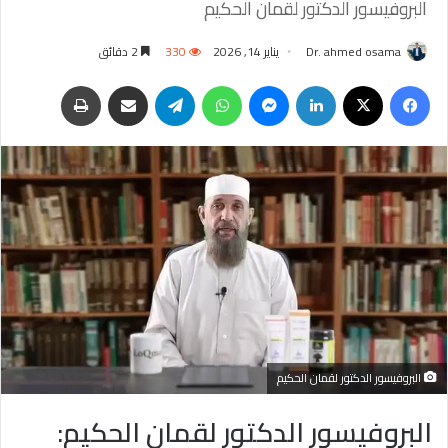
البروفيسور الدكتور لقمان الحكيم
Dr. ahmed osama
يناير 14, 2026
330
2 دقائق
فيسبوك
‫X
لينكدإن
ماسنجر
واتساب
تيلقرام
مشاركة عبر البريد
طباعة
البروفيسور الدكتور لقمان الحكيم
البروفيسور الدكتور لقمان الحكيم: