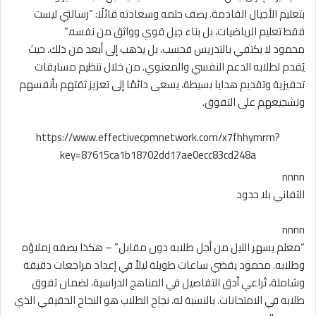
بتعليم الأجيال القادمة. يصف حلمه وسعادته قائلًا: “رسالتي ليست
فقط تعليم الرياضيات، بل بناء جيل قوي وواثق من نفسه.”
محمود لا يكتفي بالتدريس فحسب، بل يذهب إلى أبعد من ذلك، حيث
يُقدم لطلابه الدعم النفسي والمعنوي. من خلال تنظيم مسابقات
تحفيزية وتقديم هدايا بسيطة، يسعى دائمًا إلى تعزيز ثقتهم بأنفسهم
وتشجيعهم على التفوق.
https://www.effectivecpmnetwork.com/x7fhhymrm?
key=87615ca1b18702dd17ae0ecc83cd248a
nnnn
التفاني بلا حدود
nnnn
“معلم يسهر الليل من أجل طلابه دون مقابل” – هكذا يصفه زملاؤه
وطلابه. محمود يقضي ساعات طويلة ليلاً في إعداد مراجعات دقيقة
وشاملة، تُراعي أدق التفاصيل في المناهج الدراسية، لضمان تفوق
طلابه في الامتحانات. بالنسبة له، نجاح الطلاب هو النجاح الحقيقي الذي