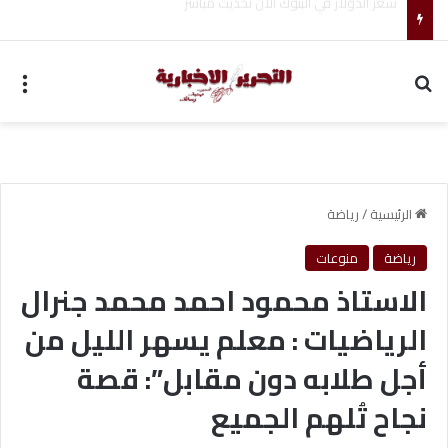
ضبط متهم بممارسة انتحال صفة ضابط واستيقاف السيارات
بحث عن
الق
الرئيسية
/
رياضة
رياضة
منوعات
الاستاذ محمود احمد محمد جنرال
الرياضيات : معلم يسهر الليل من
أجل طلابه دون مقابل”: قصة
نجاح تُلهم الجميع