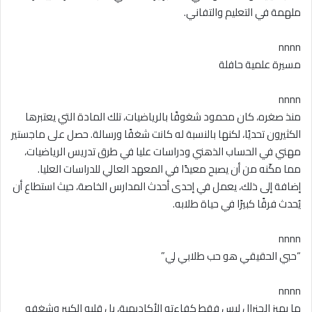
ملهمة في التعليم والتفاني.
nnnn
مسيرة علمية حافلة
nnnn
منذ صغره، كان محمود شغوفًا بالرياضيات، تلك المادة التي يعتبرها
الكثيرون تحديًا، لكنها بالنسبة له كانت شغفًا ورسالة. حصل على ماجستير
مهني في الحساب الذهني ودراسات عليا في طرق تدريس الرياضيات،
مما مكّنه من أن يصبح معيدًا في المعهد العالي للدراسات العليا.
إضافة إلى ذلك، يعمل في إحدى أحدث المدارس الخاصة، حيث استطاع أن
يُحدث فرقًا كبيرًا في حياة طلابه.
nnnn
“حبي الحقيقي هو حب طلابي لي”
nnnn
ما يميز الچنرال ليس فقط كفاءته الأكاديمية، بل قلبه الكبير وشغفه