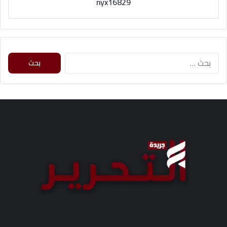
nyx16829
البحث
عن: