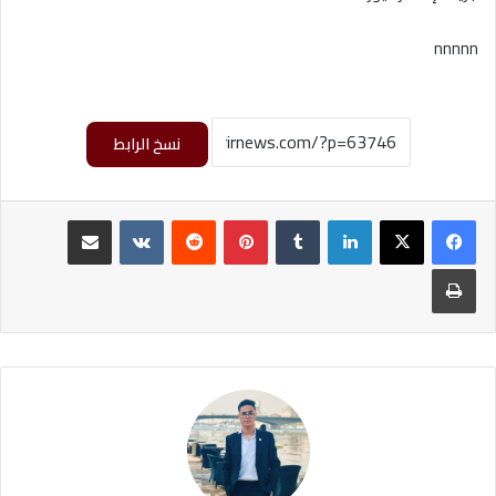
nnnnn
نسخ الرابط
لينكدإن
بينتيريست
مشاركة عبر البريد
طباعة