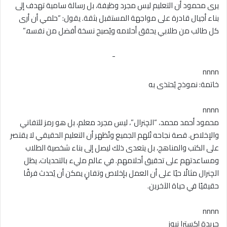
يرى محمود أن التعليم ليس مجرد وظيفة، بل رسالة سامية تهدف إلى
بناء أجيال قادرة على مواجهة المستقبل بثقة. يقول: “حلمي أن أرى
كل طالب من طلابي يحقق أحلامه ويُصبح نسخة أفضل من نفسه.”
-
nnnn
خاتمة: نموذج يُحتذى به
nnnn
محمود أحمد محمد، “الچنرال”، ليس مجرد معلم، بل هو رمز للتفاني
والإخلاص. قصة نجاحه تُلهم الجميع وتُظهر أن التعليم الحقيقي لا يقتصر
على الكتب والمناهج، بل يتعدى ذلك ليصل إلى بناء شخصية الطلاب
ومساعدتهم على تحقيق أحلامهم. في عالم مليء بالتحديات، يظل
الچنرال مثالًا حيًا على أن العمل بإخلاص وتفانٍ يمكن أن يُحدث فرقًا
حقيقيًا في حياة الآخرين.
nnnn
جريدة إكسترا نيوز