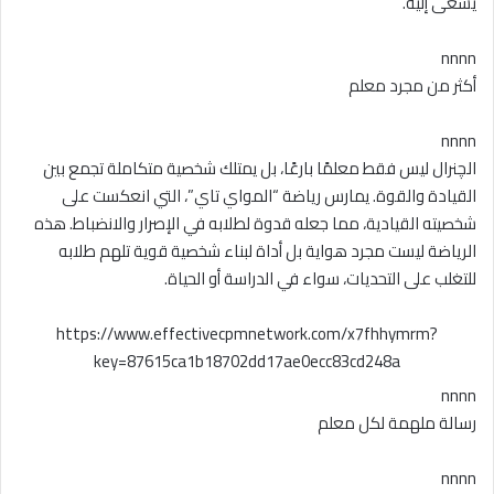
يسعى إليه.
nnnn
أكثر من مجرد معلم
nnnn
الچنرال ليس فقط معلمًا بارعًا، بل يمتلك شخصية متكاملة تجمع بين
القيادة والقوة. يمارس رياضة “المواي تاي”، التي انعكست على
شخصيته القيادية، مما جعله قدوة لطلابه في الإصرار والانضباط. هذه
الرياضة ليست مجرد هواية بل أداة لبناء شخصية قوية تلهم طلابه
للتغلب على التحديات، سواء في الدراسة أو الحياة.
https://www.effectivecpmnetwork.com/x7fhhymrm?
key=87615ca1b18702dd17ae0ecc83cd248a
nnnn
رسالة ملهمة لكل معلم
nnnn