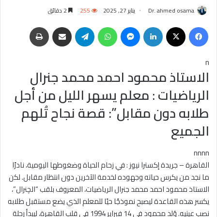
Dr. ahmed osama
يناير 27, 2025
255
2 دقائق
فيسبوك
‫X
لينكدإن
ماسنجر
واتساب
تيلقرام
مشاركة عبر البريد
طباعة
n
الاستاذ محمود احمد محمد جنرال
الرياضيات : معلم يسهر الليل من أجل
طلابه دون مقابل”: قصة نجاح تُلهم
الجميع
nnnn
القاهرة – جريدة إكسترا نيوز : في زحام الحياة وضغوطها اليومية، نادرًا
ما نجد من يكرس حياته وجهوده لخدمة الآخرين دون انتظار مقابل. لكن
الاستاذ محمود احمد محمد جنرال الرياضيات، المعروف بلقب “الچنرال”،
يكسر هذه القاعدة ليصبح نموذجًا حيًا للمعلم الذي يضع مستقبل طلابه
نصب عينيه. وُلد محمود في 14 فبراير 1994 في قلب القاهرة، ليبدأ رحلة