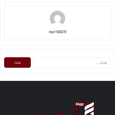
nyx16829
ا
ل
ب
ح
ث
ع
ن
: