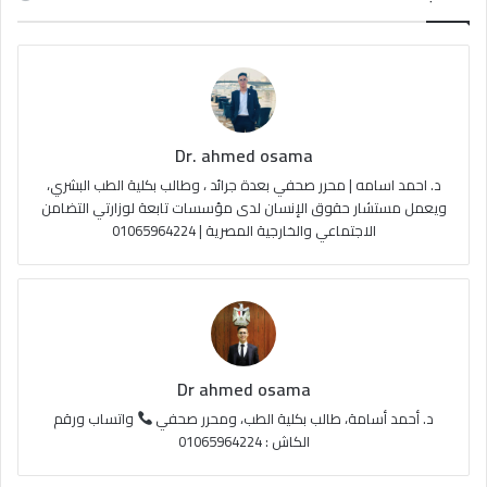
ب
u
ت
ص
و
T
ق
ا
ك
u
ر
ل
Dr. ahmed osama
b
ا
م
د. احمد اسامه | محرر صحفي بعدة جرائد ، وطالب بكلية الطب البشري،
e
م
و
ويعمل مستشار حقوق الإنسان لدى مؤسسات تابعة لوزارتي التضامن
الاجتماعي والخارجية المصرية | 01065964224
ق
ع
R
S
Dr ahmed osama
S
د. أحمد أسامة، طالب بكلية الطب، ومحرر صحفي
واتساب ورقم
الكاش : 01065964224