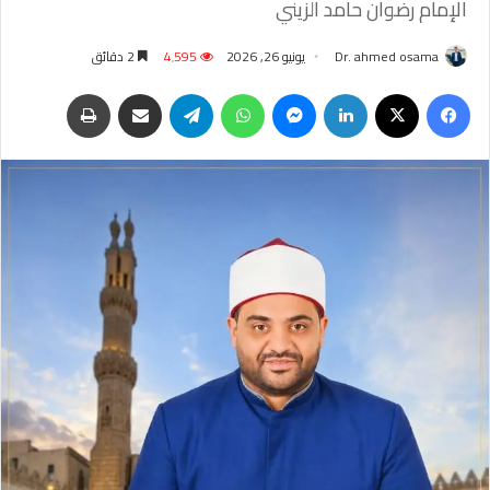
الإمام رضوان حامد الزيني
Dr. ahmed osama
يونيو 26, 2026
4٬595
2 دقائق
فيسبوك
‫X
لينكدإن
ماسنجر
واتساب
تيلقرام
مشاركة عبر البريد
طباعة