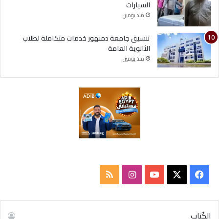
السيارات
منذ يومين
تنسيق جامعة دمنهور خدمات متكاملة لطلاب
الثانوية العامة
منذ يومين
ف
ا
م
ي
X
Y
ن
ل
س
o
س
خ
الكُتاب