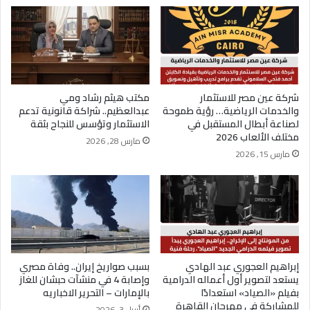
شركة عين مصر للاستثمار
مكتب هيثم رشاد ومي
والخدمات الرياضية… رؤية طموحة
عبدالعظيم.. شراكة قانونية تدعم
لصناعة أبطال المستقبل في
الاستثمار وتؤسس للنجاح بثقة
مختلف الألعاب 2026
مارس 28, 2026
مارس 15, 2026
إبراهيم العجوري عبد الهادي
بسبب صواريخ إيران.. وفاة مصري
يستعد لتصوير أول أعماله الدرامية
وإصابة 4 في منشآت حبشان للغاز
بفيلم «الصياد» استعدادًا
بالإمارات – التحرير الاخباريه
للمشاركة في مهرجان القاهرة
أبريل 3, 2026