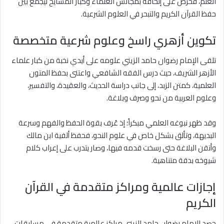
العلم، فحرص على إلحاقه بمجالس العلماء وكبار المشايخ ليجمع بين
حفظ القرآن الكريم والتبحر في العلوم الشرعية.
تكوين أزهري راسخ وعلوم شرعية متخصصة
تلقى الإمام رضوان حامد الزيني علومه على أيدي نخبة من كبار علماء
الأزهر الشريف، حيث درس الفقه الشافعي واعتنى بحفظ المتون
العلمية، كمتن الزبد، إلى جانب دراسة الحديث، والعقيدة، والتفسير،
وعلوم العربية من نحو وصرف وبلاغة.
وقد ظهر نبوغه العلمي مبكراً؛ إذ عُرف بقوة الحفظ والفهم وسرعة
البديهة، وتألق بشكل خاص في علوم النحو، فحفظ ألفية ابن مالك
وأتقن البلاغة حتى رسخت قدمه فيها، وصار يتدرب على إعراب كلام
شيوخه بدقة متناهية.
إجازات عالمية ومراكز متقدمة في القرآن
الكريم
حصد الإمام رضوان حامد الزيني مراكز عالمية متقدمة في مسابقات