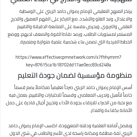
يرتكز المنهج التعليمي للإمام رضوان حامد الزيني على الوسطية
والاعتدال، ونبذ الغلو والتشدد، مع التركيز على الفهم العميق والتدرج
العلمي والتربوي. ويحرص بنفسه على المتابعة الدقيقة والتقييم
المستمر لمستويات الطلاب، ورصد نقاط القوة والضعف لديهم، ووضع
الخطط الفردية التي تضمن بناء شخصية علمية متوازنة ومتميزة.
https://www.effectivecpmnetwork.com/x7fhhymrm?
key=87615ca1b18702dd17ae0ecc83cd248a
منظومة مؤسسية لضمان جودة التعليم
أسس الإمام رضوان حامد الزيني صرحاً تعليمياً متكاملاً يضم قسماً
خاصاً لتأهيل وتدريب المعلمين، وقسماً للاختبارات والتقييم، يعمل فيه
مع نخبة من الخبراء للارتقاء بجودة الأداء وتخريج أجيال قادرة على حمل
الأمانة بكفاءة واقتدار.
وبفضل أمانته العلمية ودقته المعهودة، اكتسب الإمام رضوان حامد
الزيني ثقة مطلقة ومكانة راسخة لدى الأسر والطلاب في شتى الدول