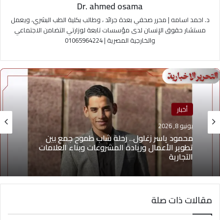
Dr. ahmed osama
د. احمد اسامه | محرر صحفي بعدة جرائد ، وطالب بكلية الطب البشري، ويعمل
مستشار حقوق الإنسان لدى مؤسسات تابعة لوزارتي التضامن الاجتماعي
والخارجية المصرية | 01065964224
منوعات
أخبار
يونيو 4, 2026
يونيو 8, 2026
يوسف أيمن درويش.. عقلية بيعية شابة تقود التغيير
وتؤهل الشباب لسوق العمل2026
محمود ياسر زغلول.. رحلة شاب طموح جمع بين
مقالات ذات صلة
تطوير الأعمال وريادة المشروعات وبناء العلامات
التجارية