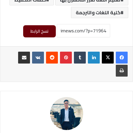
كلية اللغات والترجمة
نسخ الرابط
لينكدإن
‏Tumblr
بينتيريست
‏Reddit
‏VKontakte
مشاركة عبر البريد
طباعة