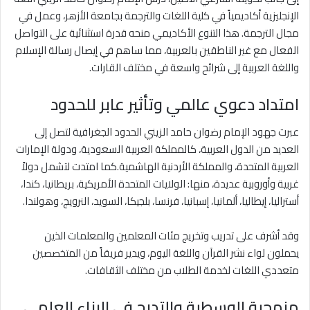
الإنجليزية أكاديمياً في كلية اللغات والترجمة بجامعة الأزهر، وعمل في
مجال الترجمة. هذا التنوع الأكاديمي منحه قدرة استثنائية على التواصل
الفعال مع غير الناطقين بالعربية، مما ساهم في إيصال رسالة الإسلام
واللغة العربية إلى شرائح واسعة في مختلف القارات.
امتداد دعوي عالمي وتأثير عابر للحدود
عبرت جهود الإمام رضوان حامد الزيني الحدود الجغرافية لتصل إلى
العديد من الدول العربية، كالمملكة العربية السعودية، ودولة الإمارات
العربية المتحدة، والمملكة الأردنية الهاشمية.كما امتدت لتشمل دولاً
غربية وأوروبية عديدة، منها: الولايات المتحدة الأمريكية، بريطانيا، كندا،
أستراليا، إيطاليا، ألمانيا، إسبانيا، فرنسا، بلجيكا، السويد، النرويج، وهولندا.
وقد أشرف على تدريب وتخريج مئات المعلمين والمعلمات الذين
يحملون لواء نشر القرآن واللغة اليوم، ويدير فريقاً من المتخصصين
متعددي اللغات لخدمة الطلاب من مختلف الثقافات.
منهجية الوسطية والتدرج في البناء العلمي