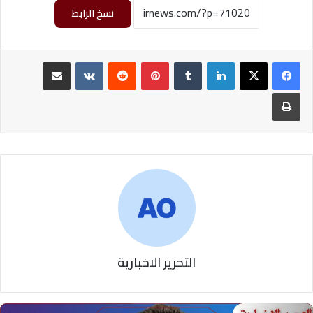
نسخ الرابط
لينكدإن
‏Tumblr
بينتيريست
‏Reddit
‏VKontakte
مشاركة عبر البريد
طباعة
التحرير الاخبارية