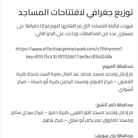
توزيع جغرافي لافتتاحات المساجد
شهدت قائمة المساجد التي تم افتتاحها اليوم تنوعًا جغرافيًا على
مستوى عدد من المحافظات، وجاءت على النحو التالي:
https://www.effectivecpmnetwork.com/x7fhhymrm?
key=87615ca1b18702dd17ae0ecc83cd248a
محافظة الفيوم:
تم إحلال وتجديد مسجد محمد عبد العال بعزبة الست خديجة بقرية
اللاهون – مركز الفيوم، ومسجد الرحمن بقرية أبو كساه – مركز
أبشواي.
محافظة كفر الشيخ:
تم إحلال وتجديد مسجد النور الغربي بقرية دمرو – مركز سيدي سالم،
ومسجد الفاروق عمر بكفر أبو شلبي – مركز بلطيم.
محافظة بني سويف: