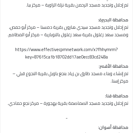
تم إحلال وتجديد مسجد الرحمن بقرية نزلة الزاوية – مركز ببا.
محافظة البحيرة:
تم إحلال وتجديد مسجد سيدي هارون بقرية دمسنا – مركز أبو حمص،
ومسجد سعد زغلول بقرية سعد زغلول بالنوبارية – مركز أبو المطامير.
https://www.effectivecpmnetwork.com/x7fhhymrm?
key=87615ca1b18702dd17ae0ecc83cd248a
محافظة الأقصر:
تم إنشاء وبناء مسجد طارق بن زياد بنجع باويل بقرية النجوع قبلي –
مركز إسنا.
محافظة قنا:
تم إحلال وتجديد مسجد الصماصمة بقرية بهجورة – مركز نجع حمادي.
-
محافظة أسوان: