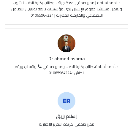
د. احمد اسامه | محرر صحفي بعدة جرائد ، وطالب بكلية الطب البشري،
e
م
و
ويعمل مستشار حقوق الإنسان لدى مؤسسات تابعة لوزارتي التضامن
الاجتماعي والخارجية المصرية | 01065964224
ق
ع
R
S
Dr ahmed osama
S
د. أحمد أسامة، طالب بكلية الطب، ومحرر صحفي
واتساب ورقم
الكاش : 01065964224
إسلام رزيق
محرر صحفي بجريدة التحرير الاخبارية