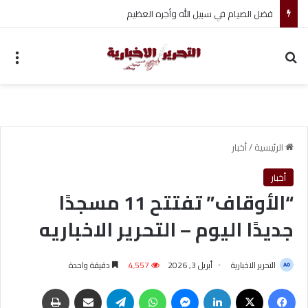
التفاصيل الكاملة لواقعة فتاة أوبر شيماء وبيان الداخلية
بحث عن
الق
الرئيسية
/
أخبار
أخبار
“الأوقاف” تفتتح 11 مسجدًا
جديدًا اليوم – التحرير الاخباريه
التحرير الاخبارية
أبريل 3, 2026
4٬557
دقيقة واحدة
فيسبوك
‫X
لينكدإن
ماسنجر
واتساب
تيلقرام
مشاركة عبر البريد
طباعة