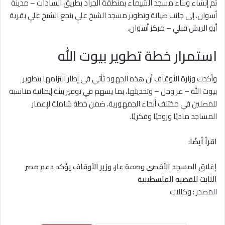
تم إنشاء وبناء مسجد الشيماء بمنطقة الجراد بطريق السادات – مدينة
أسوان، إلى جانب صيانة وتطوير مسجد الشيخ علي بنجع الشيخ علي بقرية
أبو الريش قبلي – مركز أسوان.
استمرار خطة تطوير بيوت الله
وأكدت وزارة الأوقاف أن هذه الجهود تأتي في إطار التزامها بتطوير
بيوت الله – عز وجل – وتحديثها، بما يسهم في توفير بيئة إيمانية مناسبة
للمصلين في مختلف أنحاء الجمهورية، ضمن خطة شاملة لإعمار
المساجد ماديًا وروحيًا وفكريًا.
اقرأ أيضًا:
إغلاق المسجد الأقصى وصمة عار، وزير الأوقاف يؤكد دعم مصر
الثابت للقضية الفلسطينية
المصدر : وكالات