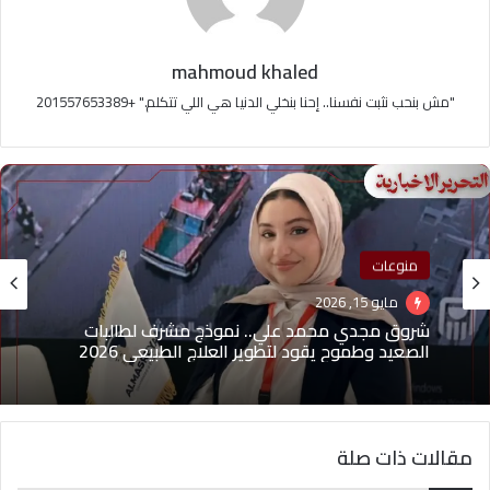
mahmoud khaled
"مش بنحب نثبت نفسنا.. إحنا بنخلي الدنيا هي اللي تتكلم." +201557653389
منوعات
مايو 15, 2026
منوعات
مايو 1, 2026
شروق مجدي محمد علي.. نموذج مشرف لطالبات
الصعيد وطموح يقود لتطوير العلاج الطبيعي 2026
مقالات ذات صلة
(بدون عنوان)