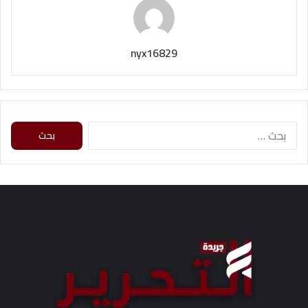
nyx16829
البحث
عن: