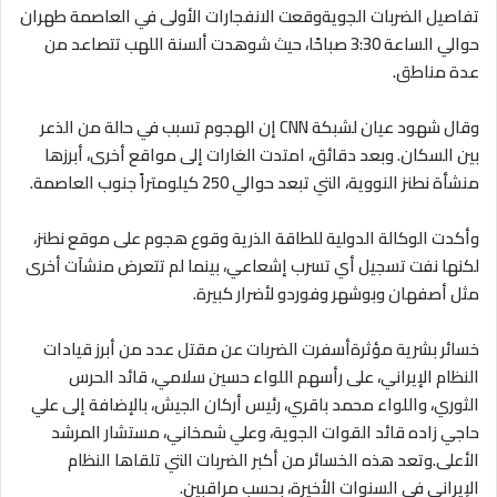
تفاصيل الضربات الجويةوقعت الانفجارات الأولى في العاصمة طهران
حوالي الساعة 3:30 صباحًا، حيث شوهدت ألسنة اللهب تتصاعد من
عدة مناطق.
وقال شهود عيان لشبكة CNN إن الهجوم تسبب في حالة من الذعر
بين السكان. وبعد دقائق، امتدت الغارات إلى مواقع أخرى، أبرزها
منشأة نطنز النووية، التي تبعد حوالي 250 كيلومتراً جنوب العاصمة.
وأكدت الوكالة الدولية للطاقة الذرية وقوع هجوم على موقع نطنز،
لكنها نفت تسجيل أي تسرب إشعاعي، بينما لم تتعرض منشآت أخرى
مثل أصفهان وبوشهر وفوردو لأضرار كبيرة.
خسائر بشرية مؤثرةأسفرت الضربات عن مقتل عدد من أبرز قيادات
النظام الإيراني، على رأسهم اللواء حسين سلامي، قائد الحرس
الثوري، واللواء محمد باقري، رئيس أركان الجيش، بالإضافة إلى علي
حاجي زاده قائد القوات الجوية، وعلي شمخاني، مستشار المرشد
الأعلى.وتعد هذه الخسائر من أكبر الضربات التي تلقاها النظام
الإيراني في السنوات الأخيرة، بحسب مراقبين.