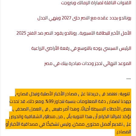
القنوات الناقلة لمباراة الزمالك وبتروجت
رونالدو يجدد عقده مع النصر حتى 2027 وينهي الجدل
الأمل الأخير للبطاقة الآسيوية.. رونالدو يقود النصر ضد الفتح 2025
الرئيس السيسي يوجه بالتوسع في رقعة الأراضي الزراعية
الموعد النهائي لحجز وحدات مبادرة بيتك في مصر
—
تنوية
:
نعتمد في جريدتنا على مصادر الأخبار الأصلية ونبذل قصارى
جهدنا لضمان دقة المعلومات بنسبة تتجاوز 99%. ومع ذلك، قد تحدث
بعض الأخطاء البسيطة أحيانًا، وهذا أمر طبيعي في العمل الصحفي.
نؤكد لقرائنا الكرام أن هذا التنويه يأتي من منطلق الشفافية والحرص
على تقديم أفضل محتوى ممكن، وليس تشكيكًا في مصداقية الأخبار أو
المصادر.