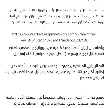
موقف إسرائيل وتبرير العمليةقال رئيس الوزراء الإسرائيلي بنيامين
نتنياهو في خطاب متلفز إن الهجوم جاء “لمنع إيران من إنتاج أسلحة
نووية”، مؤكداً أن العملية ستستمر حتى “إزالة التهديد بالكامل”.
https://www.effectivecpmnetwork.com/x7fhhymrm?
key=87615ca1b18702dd17ae0ecc83cd248a
وأضاف أن إيران أنتجت كمية كافية من اليورانيوم المخصب لتصنيع
تسع قنابل نووية، وهو ما يُشكل تهديداً مباشراً لبقاء إسرائيل.
الرد الإيراني المنتظرمن جهتها، توعدت إيران بالرد، حيث أعلنت عن
إطلاق أكثر من 100 طائرة مسيرة باتجاه إسرائيل، فيما أكدت تل أبيب
اعتراض معظمها.
-
ويرجح خبراء أن يكون الرد الإيراني محدوداً في المرحلة الأولى، خاصة
بعد تعرض منصات إطلاق الصواريخ داخل إيران لضربات مباشرة.