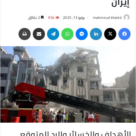
إيران
mahmoud khaled
يونيو 13, 2025
834
2 دقائق
فيسبوك
‫X
لينكدإن
ماسنجر
واتساب
تيلقرام
مشاركة عبر البريد
طباعة
الأهداف والخسائر والرد المتوقع..