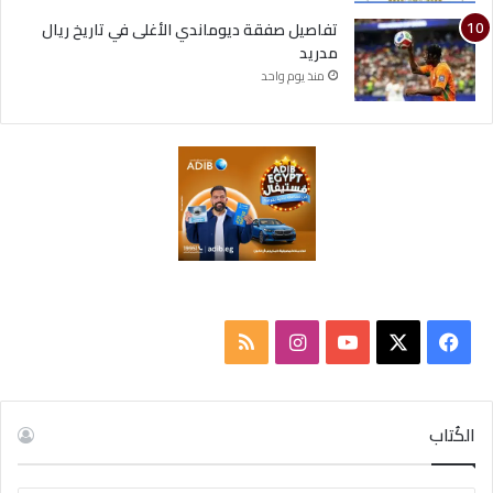
تفاصيل صفقة ديوماندي الأغلى في تاريخ ريال
مدريد
منذ يوم واحد
‫X
فيسبوك
‫YouTube
انستقرام
ملخص
الموقع
RSS
الكُتاب