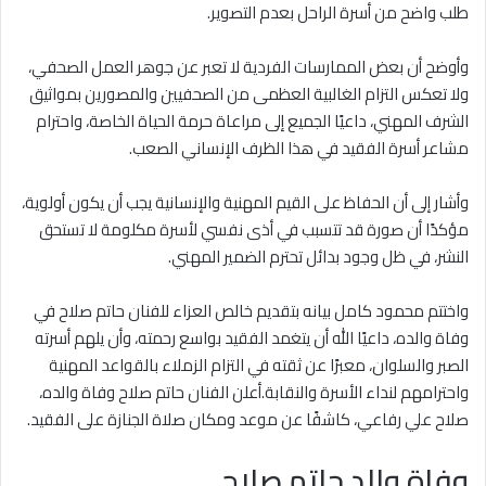
طلب واضح من أسرة الراحل بعدم التصوير.
وأوضح أن بعض الممارسات الفردية لا تعبر عن جوهر العمل الصحفي،
ولا تعكس التزام الغالبية العظمى من الصحفيين والمصورين بمواثيق
الشرف المهني، داعيًا الجميع إلى مراعاة حرمة الحياة الخاصة، واحترام
مشاعر أسرة الفقيد في هذا الظرف الإنساني الصعب.
وأشار إلى أن الحفاظ على القيم المهنية والإنسانية يجب أن يكون أولوية،
مؤكدًا أن صورة قد تتسبب في أذى نفسي لأسرة مكلومة لا تستحق
النشر، في ظل وجود بدائل تحترم الضمير المهني.
واختتم محمود كامل بيانه بتقديم خالص العزاء للفنان حاتم صلاح في
وفاة والده، داعيًا الله أن يتغمد الفقيد بواسع رحمته، وأن يلهم أسرته
الصبر والسلوان، معبرًا عن ثقته في التزام الزملاء بالقواعد المهنية
واحترامهم لنداء الأسرة والنقابة.أعلن الفنان حاتم صلاح وفاة والده،
صلاح علي رفاعي، كاشفًا عن موعد ومكان صلاة الجنازة على الفقيد.
وفاة والد حاتم صلاح