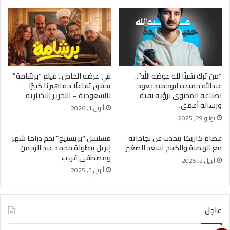
“من ترك شيئًا لله عوضه الله”..
في عرضه الخاص.. فيلم “برشامة”
عبدالله حميده ابوحميد يعود
يحقق تفاعلًا جماهيريًا كبيرًا
لصناعة المحتوى برؤية نقية
بالسعودية – التحرير الاخباريه
ورسالة أعمق.
أبريل 1, 2026
يوليو 29, 2025
عصام كاريكا يتحدث عن نجاحاته
مسلسل “بريستيج” نجم دراما شهر
مع الهضبة والكينج لسعد الصغير
إبريل ببطولة محمد عبد الرحمن
ومصطفى غريب
أبريل 2, 2025
أبريل 5, 2025
عاجل