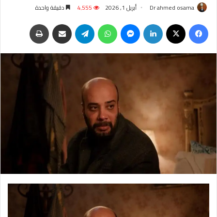
Dr ahmed osama
أبريل 1, 2026
4٬555
دقيقة واحدة
فيسبوك
‫X
لينكدإن
ماسنجر
واتساب
تيلقرام
مشاركة عبر البريد
طباعة