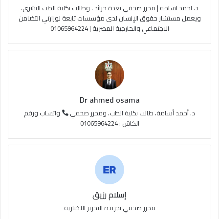
د. احمد اسامه | محرر صحفي بعدة جرائد ، وطالب بكلية الطب البشري،
e
م
و
ويعمل مستشار حقوق الإنسان لدى مؤسسات تابعة لوزارتي التضامن
الاجتماعي والخارجية المصرية | 01065964224
ق
ع
R
S
Dr ahmed osama
S
د. أحمد أسامة، طالب بكلية الطب، ومحرر صحفي
واتساب ورقم
الكاش : 01065964224
إسلام رزيق
محرر صحفي بجريدة التحرير الاخبارية