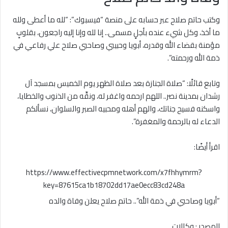
وكتب حاتم صلاح عبر حسابه على منصة “فيسبوك”: “لله ما أعطى ولله
ما أخذ، وكل شيء عنده بأجلٍ مسمى.. إنا لله وإنا إليه راجعون، بقلوبٍ
مؤمنة بقضاء الله وقدره، أبويا وحبيبي وصاحبي صلاح علي رفاعي في
ذمة الله ورحمته”.
وتابع قائلًا: “صلاة الجنازة بعد صلاة الظهر يوم الخميس بمسجد آل
رشدان بمدينة نصر.. اللهم ارحمه واغفر له، ونقِّه من الذنوب والخطايا،
واسكنه فسيح جناتك، والهم أهله ومحبيه الصبر والسلوان، نسألكم
الدعاء له بالرحمة والمغفرة”.
اقرأ أيضًا:
https://www.effectivecpmnetwork.com/x7fhhymrm?
key=87615ca1b18702dd17ae0ecc83cd248a
“أبويا وصاحبي في ذمة الله”.. حاتم صلاح يعلن وفاة والده
المصدر : وكالات