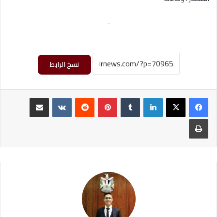
-
نسخ الرابط
لينكدإن
‏Tumblr
بينتيريست
‏Reddit
‏VKontakte
مشاركة عبر البريد
طباعة