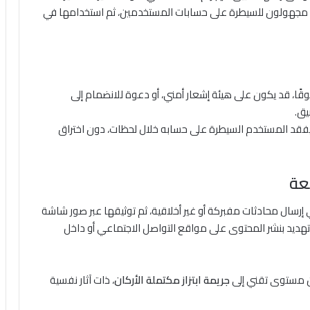
 مجهولون للسيطرة على حسابات المستخدمين، ثم استخدامها في
ثوقًا، قد يكون على هيئة إشعار أمني، أو دعوة للانضمام إلى
يق.
 يفقد المستخدم السيطرة على حسابه خلال لحظات، دون اختراق
عة
إرسال محادثات مفبركة أو غير أخلاقية، ثم توثيقها عبر صور شاشة
وتهديد بنشر المحتوى على مواقع التواصل الاجتماعي أو داخل
ن مستوى تقني إلى
جريمة ابتزاز مكتملة الأركان
، ذات آثار نفسية