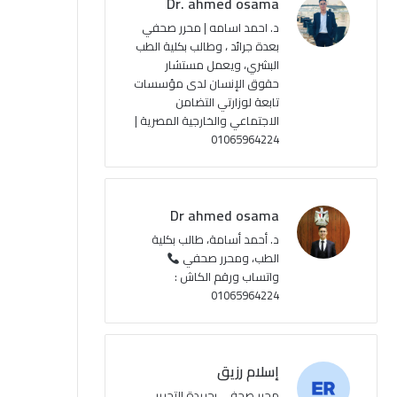
Dr. ahmed osama
ك
u
ر
ل
د. احمد اسامه | محرر صحفي
بعدة جرائد ، وطالب بكلية الطب
b
ا
م
البشري، ويعمل مستشار
حقوق الإنسان لدى مؤسسات
e
م
و
تابعة لوزارتي التضامن
ق
الاجتماعي والخارجية المصرية |
01065964224
ع
R
Dr ahmed osama
S
د. أحمد أسامة، طالب بكلية
الطب، ومحرر صحفي
S
واتساب ورقم الكاش :
01065964224
إسلام رزيق
محرر صحفي بجريدة التحرير