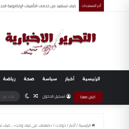
أخر المستجدات
أحمد جابر حسين طه معلم القرآن لغير الناطقين من
الرئيسية
أخبار
سياسة
صحة
رياضة
مقال عشوائي
الوضع المظلم
تسجيل الدخول
اعلن معنا
الرئيسية
/
أخبار
/
حوادث
/
«ضغطت على لينك واحد»… كيف تحوّل 