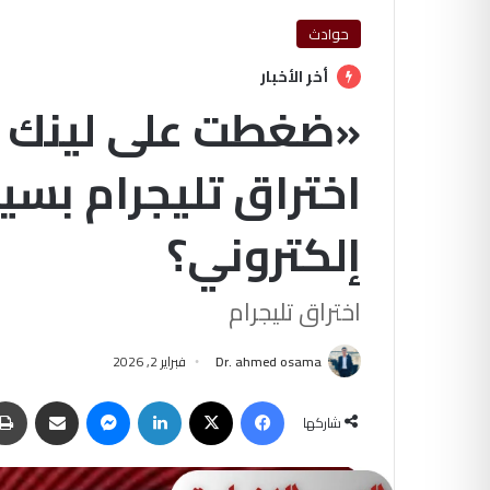
حوادث
أخر الأخبار
«ضغطت على لينك و
اختراق تليجرام بسي
إلكتروني؟
اختراق تليجرام
Dr. ahmed osama
فبراير 2, 2026
فيسبوك
‫X
لينكدإن
ماسنجر
مشاركة عبر البريد
شاركها