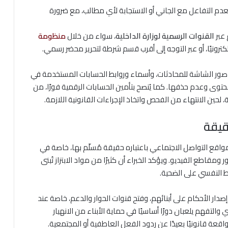
صح بعدم التفاعل مع الجاني أو الاستجابة لأي مطالب، مع ضرورة
 عبر
القنوات الرسمية لوزارة الداخلية
، سواء من خلال
منظومة
لكترونيًا، أو عبر التوجه إلى أقرب قسم شرطة لتحرير محضر رسمي.
ثل صور الشاشة للمحادثات، وأسماء وروابط الحسابات المستخدمة في
محتوى وعدم حذفها. كما يُنصح بتأمين الحسابات الرقمية فورًا، من
 لحين الانتهاء من الفحص واتخاذ الإجراءات القانونية اللازمة.
قيقة
ع التواصل الاجتماعي باعتباره حقيقة مُسلّم بها، خاصة في
ومقاطع الفيديو. ويؤكد الخبراء أن كثيرًا من مواد الابتزاز تُبنى
ط النفسي على الضحية.
دار الأحكام على أبنائهم، وفتح قنوات الحوار والدعم، خاصة عند
التفهم يلعبان دورًا أساسيًا في حماية الأبناء من الانهيار
عة قانونيًا بعيدًا عن ردود الفعل العاطفية أو المجتمعية.