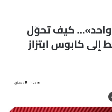
احد»… كيف تحوّل
ط إلى كابوس ابتزاز
125
2 دقائق
طباعة