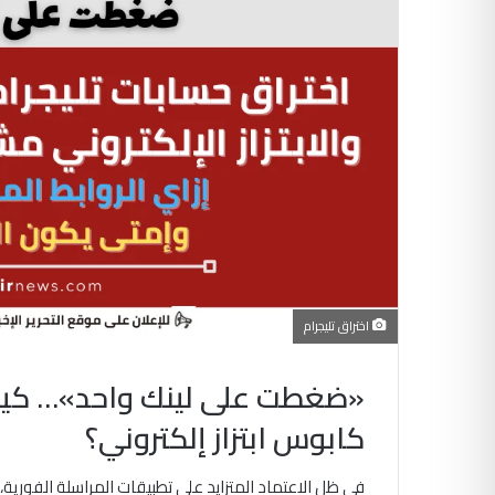
اختراق تليجرام
«ضغطت على لينك واحد»… كيف ت
كابوس ابتزاز إلكتروني؟
في ظل الاعتماد المتزايد على تطبيقات المراسلة الفورية