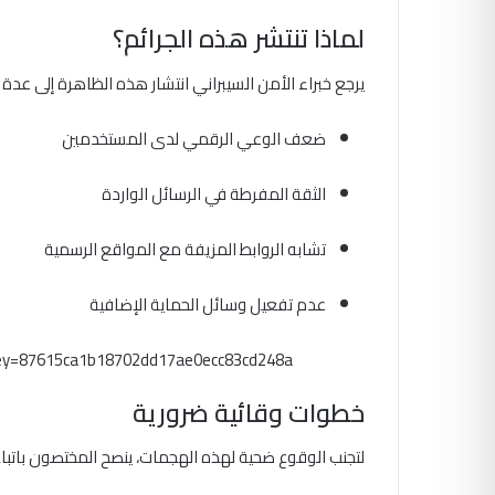
لماذا تنتشر هذه الجرائم؟
يرجع خبراء الأمن السيبراني انتشار هذه الظاهرة إلى عدة 
ضعف الوعي الرقمي لدى المستخدمين
الثقة المفرطة في الرسائل الواردة
تشابه الروابط المزيفة مع المواقع الرسمية
عدم تفعيل وسائل الحماية الإضافية
ey=87615ca1b18702dd17ae0ecc83cd248a
خطوات وقائية ضرورية
لتجنب الوقوع ضحية لهذه الهجمات، ينصح المختصون باتباع ع