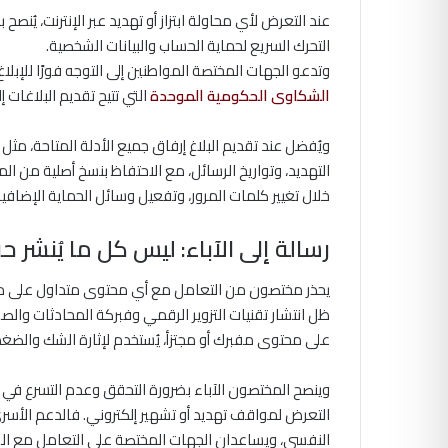
عند التعرض لأي محاولة ابتزاز أو تهديد عبر الإنترنت، يُن
التحرك السريع لحماية الحساب والبيانات الشخصية.
وتدعو الجهات المختصة المواطنين إلى التوجه فورًا للإبلاغ
الشكاوى الحكومية الموحدة
التي تتيح تقديم البلاغات إ
ويُفضل عند تقديم البلاغ إرفاق جميع الأدلة المتاحة، م
التهديد، وتواريخ الرسائل، مع الاحتفاظ بنسخ أصلية من ال
خلال تغيير كلمات المرور، وتفعيل وسائل الحماية الإضافية،
رسالة إلى الآباء: ليس كل ما يُنشر ح
يحذر مختصون من التعامل مع أي محتوى متداول على مواق
ظل انتشار تقنيات التزوير الرقمي وفبركة المحادثات والصور 
على محتوى مفبرك أو مجتزأ، يُستخدم لإثارة الشك والضغ
وينصح المختصون الآباء بضرورة التحقق وعدم التسرع في إص
التعرض لمواقف تهديد أو تشهير إلكتروني. فالدعم الأسري و
النفسي، ويساعدان الجهات المختصة على التعامل مع الواق