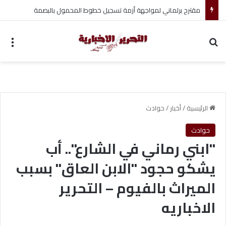
تأمين الأطباء البيطريين: خطوة لحماية المهنة ومواجهة الأزمات
بحث عن
الق
الرئيسية
/
أخبار
/
حوادث
حوادث
"ابني رماني في الشارع".. أب
يشكو حجود "الابن العاق" بسبب
الميراث بالفيوم – التحرير
الاخباريه