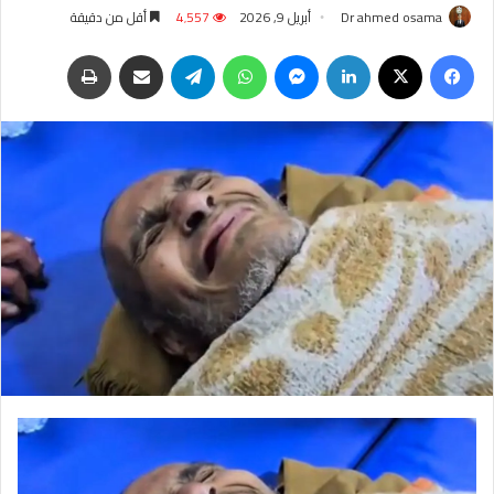
Dr ahmed osama
أبريل 9, 2026
4٬557
أقل من دقيقة
فيسبوك
‫X
لينكدإن
ماسنجر
واتساب
تيلقرام
مشاركة عبر البريد
طباعة