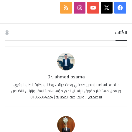
ف
ا
م
ي
X
Y
ن
ل
س
o
س
خ
الكُتاب
ب
u
ت
ص
و
T
ق
ا
ك
u
ر
ل
Dr. ahmed osama
b
ا
م
د. احمد اسامه | محرر صحفي بعدة جرائد ، وطالب بكلية الطب البشري،
e
م
و
ويعمل مستشار حقوق الإنسان لدى مؤسسات تابعة لوزارتي التضامن
الاجتماعي والخارجية المصرية | 01065964224
ق
ع
R