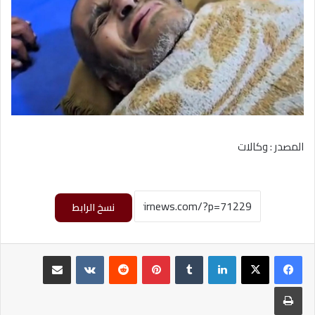
المصدر : وكالات
نسخ الرابط
لينكدإن
‏Tumblr
بينتيريست
‏Reddit
‏VKontakte
مشاركة عبر البريد
طباعة