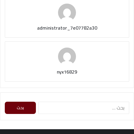
administrator_7e07782a30
nyx16829
ا
ل
ب
ح
ث