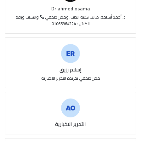
S
Dr ahmed osama
S
د. أحمد أسامة، طالب بكلية الطب، ومحرر صحفي
واتساب ورقم
الكاش : 01065964224
إسلام رزيق
محرر صحفي بجريدة التحرير الاخبارية
التحرير الاخبارية