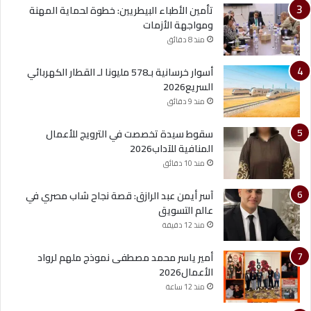
تأمين الأطباء البيطريين: خطوة لحماية المهنة
ومواجهة الأزمات
منذ 8 دقائق
أسوار خرسانية بـ578 مليونا لـ القطار الكهربائي
السريع2026
منذ 9 دقائق
سقوط سيدة تخصصت في الترويج للأعمال
المنافية للآداب2026
منذ 10 دقائق
آسر أيمن عبد الرازق: قصة نجاح شاب مصري في
عالم التسويق
منذ 12 دقيقة
أمير ياسر محمد مصطفى نموذج ملهم لرواد
الأعمال2026
منذ 12 ساعة