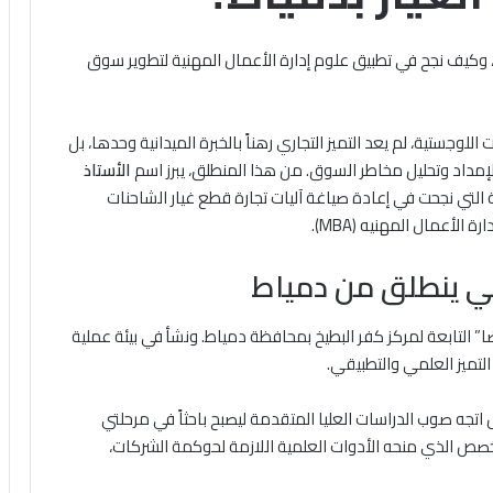
، وكيف نجح في تطبيق علوم إدارة الأعمال المهنية لتطوير سوق
ستية، لم يعد التميز التجاري رهناً بالخبرة الميدانية وحدها، بل
 الإمداد وتحليل مخاطر السوق. من هذا المنطلق، يبرز اسم
الأستاذ
 التي نجحت في إعادة صياغة آليات تجارة قطع غيار الشاحنات
الأعمال المهنيه (MBA).
مي ينطلق من دمياط
في 21 يونيو 1997 بقرية “أم الرضا” التابعة لمركز كفر البطيخ بمحافظة دمياط. ونشأ في بيئة عملية
التميز العلمي والتطبيقي.
ه صوب الدراسات العليا المتقدمة ليصبح باحثاً في مرحلتي
تخصص الذي منحه الأدوات العلمية اللازمة لحوكمة الشركات،