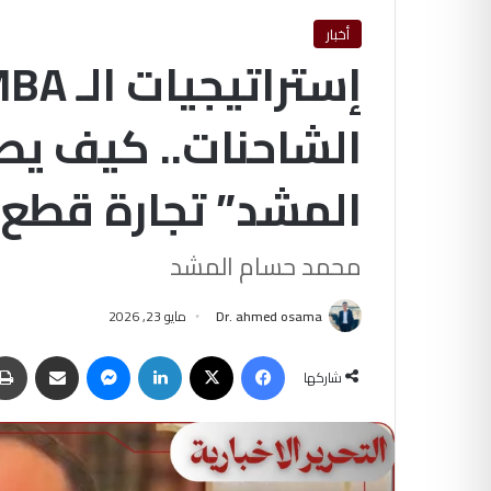
أخبار
الشاحنات.. كيف ي
المشد” تجارة قطع ا
محمد حسام المشد
Dr. ahmed osama
مايو 23, 2026
فيسبوك
‫X
لينكدإن
ماسنجر
مشاركة عبر البريد
شاركها