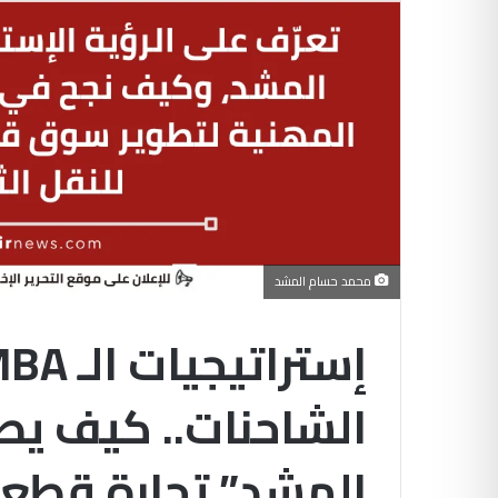
محمد حسام المشد
الشاحنات.. كيف ي
المشد” تجارة قطع ا