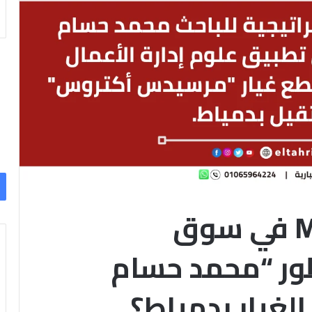
إستراتيجيات الـ MBA في سوق
طور “محمد حسام
لغيار بدمياط؟