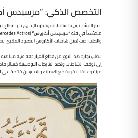
التخصص الذكي: “مرسيدس أكت
اختار المشد توجيه استثماراته وفكره الإداري نحو قطاع 
متخصِّصاً في فئة
“مرسيدس أكتروس” (Mercedes Actros)
والطلب؛ حيث تمثل شاحنات الأكتروس العمود الفقري لعمل
تتطلب تجارة هذا النوع من قطع الغيار دقة فنية متناهي
إلى توقف الشاحنات وتكبد الشركات اللوجستية خسائر فادحة
مرنة وعلاقات قوية مع العملاء والموردين قائمة على 