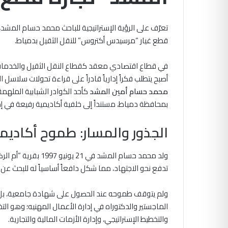
تعرّف على الرؤية الإستراتيجية للباحث محمد حسام المشد
قطع غيار “مرسيدس أكتروس” للنقل الثقيل بدمياط.
في قطاع اقتصادي معقد كقطاع النقل الثقيل والخدمات اللوج
أصبح يتطلب فكراً إدارياً قادراً على قراءة تحولات سلاسل
محمد حسام أمين المشد
كأحد الكوادر الشبابية الملهمة
بمحافظة دمياط، مستنداً إلى خلفية أكاديمية رفيعة في إدارة 
الجذور والمسار: طموح أكادي
ولد محمد حسام المشد 
تدفع نحو الاجتهاد، مما شكل دافعاً أساسياً له للبحث عن 
ولم يتوقف طموحه عند الحصول على شهادة جامعية، بل اتج
الماجستير والدكتوراه في إدارة الأعمال المهنيه؛ وهو ال
والتخطيط الإستراتيجي، وإدارة الأزمات المالية والتجارية.