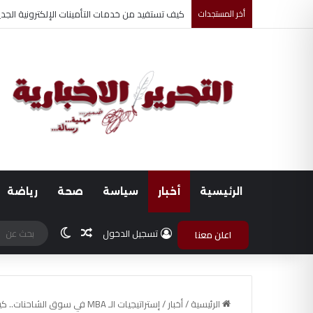
أخر المستجدات
أحمد جابر حسين طه معلم القرآن لغير الناطقين من
الرئيسية
أخبار
سياسة
صحة
رياضة
مقال عشوائي
الوضع المظلم
تسجيل الدخول
اعلن معنا
الرئيسية
/
أخبار
/
إستراتيجيات الـ MBA في سوق الشاحنات.. كيف يطور “محمد حسام المشد” تجارة قطع الغيار بدمياط؟