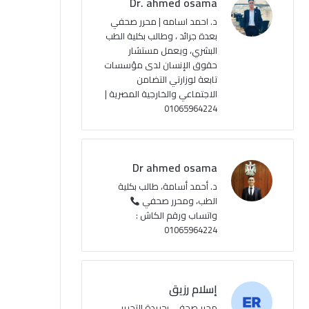
Dr. ahmed osama
ك
u
ر
ل
د. احمد اسامه | محرر صحفي
بعدة جرائد ، وطالب بكلية الطب
b
ا
م
البشري، ويعمل مستشار
حقوق الإنسان لدى مؤسسات
e
م
و
تابعة لوزارتي التضامن
ق
الاجتماعي والخارجية المصرية |
01065964224
ع
R
Dr ahmed osama
S
د. أحمد أسامة، طالب بكلية
الطب، ومحرر صحفي
S
واتساب ورقم الكاش :
01065964224
إسلام رزيق
محرر صحفي بجريدة التحرير