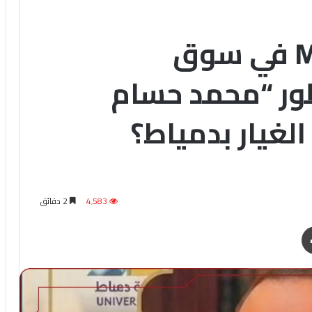
إستراتيجيات الـ MBA في سوق
طور “محمد حسام
لغيار بدمياط؟
4٬583
2 دقائق
طباعة