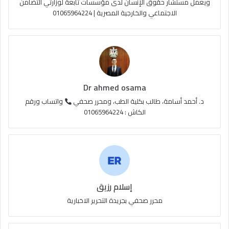
e
م
و
ويعمل مستشار حقوق الإنسان لدى مؤسسات تابعة لوزارتي التضامن
الاجتماعي والخارجية المصرية | 01065964224
ق
ع
R
S
Dr ahmed osama
S
د. أحمد أسامة، طالب بكلية الطب، ومحرر صحفي
واتساب ورقم
الكاش : 01065964224
إسلام رزيق
محرر صحفي بجريدة التحرير الاخبارية