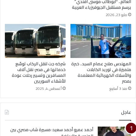
العالم.. “أبوطالب موسى أفندي”
يرسم مستقبل الجيوفيزياء العربية
مايو 23, 2026
المهندس صلاح عصام السيد.. خبرة
شركه جت لنقل الركاب توسّع
متميزة في توريد الكابلات
خدماتها في مصر: نقل آلاف
والأسلاك الكهربائية المعتمدة
المسافرين وتسيير رحلات عودة
بمصر
للأشقاء السوريين
منذ 3 أسابيع
أغسطس 4, 2025
عاجل
أحمد عمرو أحمد سعيد: مسيرة شاب مصري بين