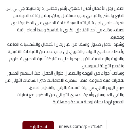
احتفل رجل الأعمال أمين الدهبي، رئيس مجلس إدارة شركة جي بي إس
للطبع والنشر والقيادي بحزب مستقبل وطن، بحفل زفاف المهندس
شريف حلمي نجل شقيقته السيدة غادة الدهبي على الدكتورة ندى
نصيف، وذلك في أحد الفنادق الكبرى بالقاهرة وسط أجواء راقية
ومميزة.
وشهد الحفل حضورًا واسعًا من كبار رجال الأعمال والشخصيات العامة
وأعضاء مجلسي النواب والشيوخ، إلى جانب عدد من القيادات التنفيذية
والحزبية والإعلامية، الذين حرصوا على مشاركة أسرة الدهبي فرحتهم
وتقديم التهنئة للعروسين.
وسادت أجواء من البهجة والاحتفال طوال الحفل، حيث استمتع الحضور
بفقرات فنية متنوعة، فيما استمرت الاحتفالات حتى الساعات الأولى من
صباح اليوم التالي، في ليلة اتسمت بالرقي والتنظيم المميز.
وتلقى العروسان وأسرة الدهبي التهاني من الحضور، مع تمنيات
الجميع لهما بحياة زوجية سعيدة ومستقرة.
نسخ الرابط