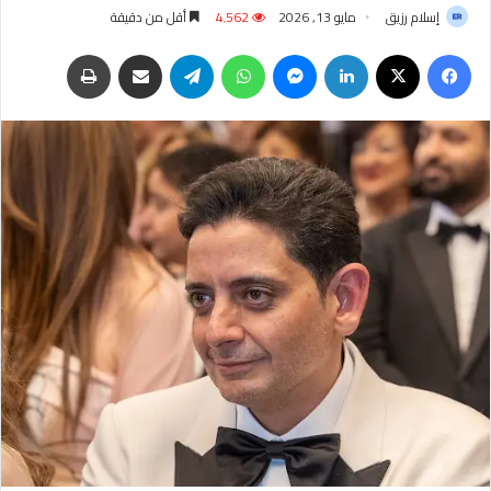
إسلام رزيق
مايو 13, 2026
4٬562
أقل من دقيقة
فيسبوك
‫X
لينكدإن
ماسنجر
واتساب
تيلقرام
مشاركة عبر البريد
طباعة