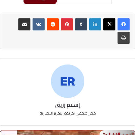
لينكدإن
‏Tumblr
بينتيريست
‏Reddit
‏VKontakte
مشاركة عبر البريد
طباعة
إسلام رزيق
محرر صحفي بجريدة التحرير الاخبارية