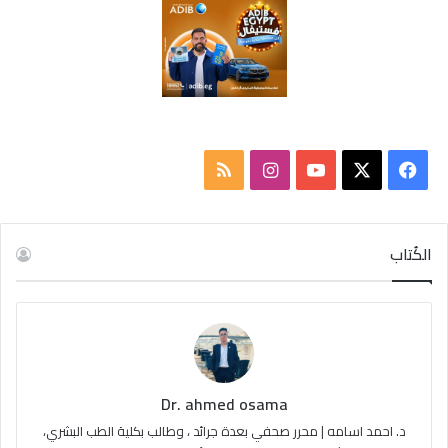
ف
ا
م
ي
X
Y
ن
ل
س
o
س
خ
الكُتاب
ب
u
ت
ص
و
T
ق
ا
ك
u
ر
ل
Dr. ahmed osama
b
ا
م
د. احمد اسامه | محرر صحفي بعدة جرائد ، وطالب بكلية الطب البشري،