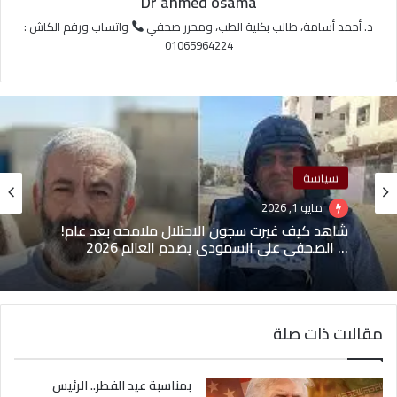
Dr ahmed osama
د. أحمد أسامة، طالب بكلية الطب، ومحرر صحفي
واتساب ورقم الكاش :
01065964224
سياسة
مايو 1, 2026
شاهد كيف غيرت سجون الاحتلال ملامحه بعد عام!
… الصحفي علي السمودي يصدم العالم 2026
مقالات ذات صلة
بمناسبة عيد الفطر.. الرئيس