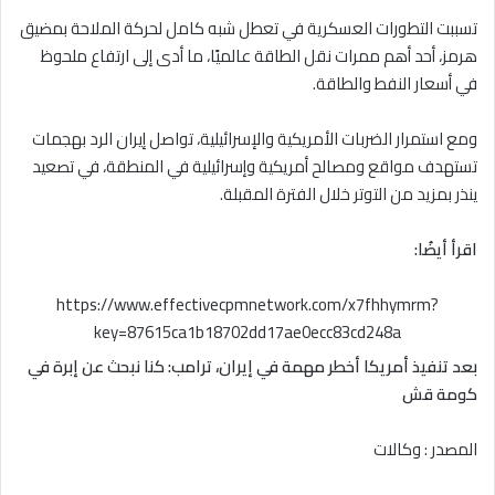
تسببت التطورات العسكرية في تعطل شبه كامل لحركة الملاحة بمضيق
هرمز، أحد أهم ممرات نقل الطاقة عالميًا، ما أدى إلى ارتفاع ملحوظ
في أسعار النفط والطاقة.
ومع استمرار الضربات الأمريكية والإسرائيلية، تواصل إيران الرد بهجمات
تستهدف مواقع ومصالح أمريكية وإسرائيلية في المنطقة، في تصعيد
ينذر بمزيد من التوتر خلال الفترة المقبلة.
اقرأ أيضُا:
https://www.effectivecpmnetwork.com/x7fhhymrm?
key=87615ca1b18702dd17ae0ecc83cd248a
بعد تنفيذ أمريكا أخطر مهمة في إيران، ترامب: كنا نبحث عن إبرة في
كومة قش
المصدر : وكالات