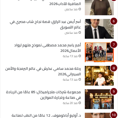
المنافية للآداب2026
منذ ساعتين
آسر أيمن عبد الرازق: قصة نجاح شاب مصري في
عالم التسويق
منذ ساعتين
أمير ياسر محمد مصطفى نموذج ملهم لرواد
الأعمال2026
منذ 13 ساعة
رحلة محمد سامي عكرش في عالم البرمجة والأمن
السيبراني2026
منذ 13 ساعة
مجموعة شركات ملجراميكال: 85 عامًا من الريادة
في صناعة وتجارة الموازين
منذ 20 ساعة
د. أوليغ أباكوموف.. 12 عامًا من الطب لصناعة