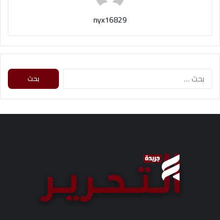
nyx16829
ا
ل
ب
ح
ث
ع
ن
: