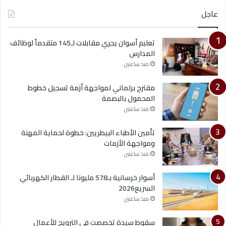
عاجل
تعليم أسوان يجري مقابلات لـ145 متقدماً لوظائف
المدارس
منذ ساعتين
مقترح برلماني لمواجهة أزمة تسجيل خطوط
المحمول بالبصمة
منذ ساعتين
تأمين الأطباء البيطريين: خطوة لحماية المهنة
ومواجهة الأزمات
منذ ساعتين
أسوار خرسانية بـ578 مليونا لـ القطار الكهربائي
السريع2026
منذ ساعتين
سقوط سيدة تخصصت في الترويج للأعمال