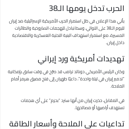
الحرب تدخل يومها الـ38
يأتي هذا الإعلان في ظل استمرار الحرب الأمريكية الإسرائيلية ضد إيران
لليوم الـ38 على التوالي، وسط تبادل للهجمات الصاروخية والطائرات
المسيرة، مع استمرار استهداف البنية التحتية العسكرية والاقتصادية
داخل إيران.
تهديدات أمريكية ورد إيراني
وكان الرئيس الأمريكي دونالد ترامب قد صرّح في وقت سابق بإمكانية
“تدمير إيران في ليلة واحدة”، داعيًا طهران إلى فتح مضيق هرمز أمام
الملاحة.
في المقابل، حذرت إيران من أنها سترد “بحزم” على أي هجمات
تستهدف أراضيها أو مصالحها.
تداعيات على الملاحة وأسعار الطاقة