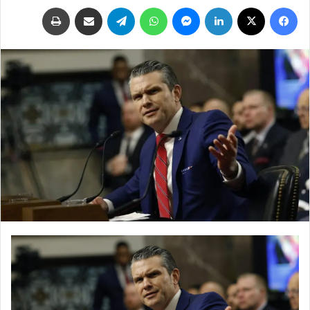
فيسبوك
‫X
لينكدإن
ماسنجر
واتساب
تيلقرام
مشاركة عبر البريد
طباعة