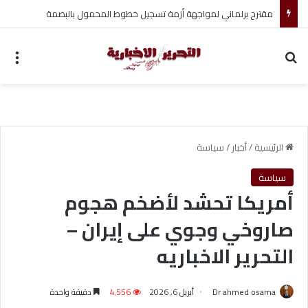
تأمين الأطباء البيطريين: خطوة لحماية المهنة ومواجهة الأزمات
بحث عن
الق
الرئيسية
/
أخبار
/
سياسة
سياسة
أمريكا تحشد لأضخم هجوم
صاروخي وجوي على إيران –
التحرير الاخباريه
Dr ahmed osama
أبريل 6, 2026
4٬556
دقيقة واحدة