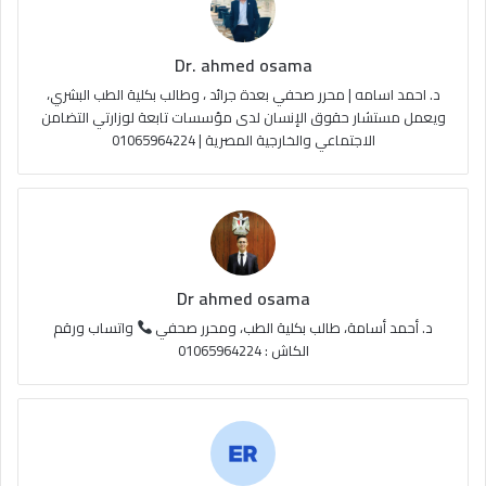
ك
u
ر
ل
Dr. ahmed osama
b
ا
م
د. احمد اسامه | محرر صحفي بعدة جرائد ، وطالب بكلية الطب البشري،
e
م
و
ويعمل مستشار حقوق الإنسان لدى مؤسسات تابعة لوزارتي التضامن
الاجتماعي والخارجية المصرية | 01065964224
ق
ع
R
S
Dr ahmed osama
S
د. أحمد أسامة، طالب بكلية الطب، ومحرر صحفي
واتساب ورقم
الكاش : 01065964224