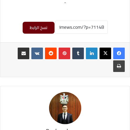
-
نسخ الرابط
لينكدإن
‏Tumblr
بينتيريست
‏Reddit
‏VKontakte
مشاركة عبر البريد
طباعة