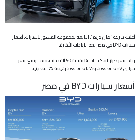
أعلنت شركة “مان دريم”، التابعة لمجموعة المنصور للسيارات، أسعار
سيارات BYD في مصر بعد الزيادات الأخيرة.
وزاد سعر طراز Dolphin Surf بقيمة 50 ألف جنيه، فيما ارتفع سعر
طرازي Sealion 6 EV، وSealion 6 DMi بقيمة 75 ألف جنيه.
أسعار سيارات BYD في مصر