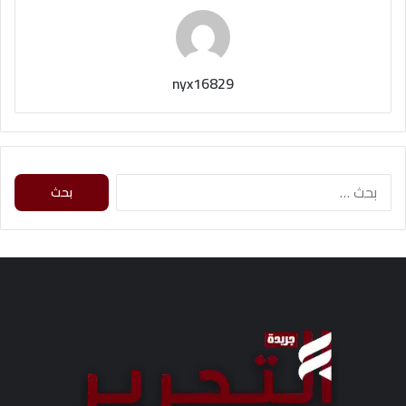
nyx16829
ا
ل
ب
ح
ث
ع
ن
: