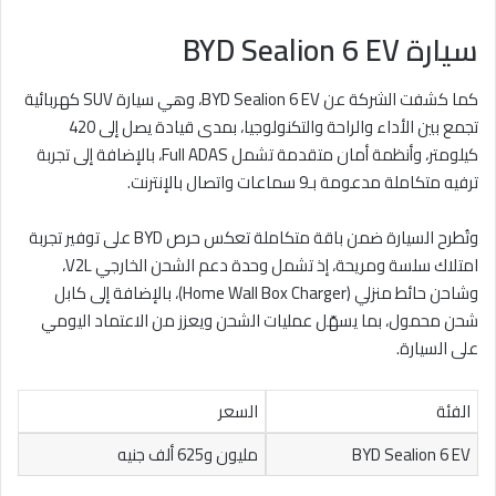
سيارة BYD Sealion 6 EV
كما كشفت الشركة عن BYD Sealion 6 EV، وهي سيارة SUV كهربائية
تجمع بين الأداء والراحة والتكنولوجيا، بمدى قيادة يصل إلى 420
كيلومتر، وأنظمة أمان متقدمة تشمل Full ADAS، بالإضافة إلى تجربة
ترفيه متكاملة مدعومة بـ9 سماعات واتصال بالإنترنت.
وتُطرح السيارة ضمن باقة متكاملة تعكس حرص BYD على توفير تجربة
امتلاك سلسة ومريحة، إذ تشمل وحدة دعم الشحن الخارجي V2L،
وشاحن حائط منزلي (Home Wall Box Charger)، بالإضافة إلى كابل
شحن محمول، بما يسهّل عمليات الشحن ويعزز من الاعتماد اليومي
على السيارة.
الفئة
السعر
BYD Sealion 6 EV
مليون و625 ألف جنيه