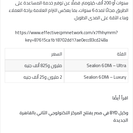
سنوات أو 200 ألف كيلومتر، فضلًا عن توفير خدمة المساعدة على
الطريق مجانًا لمدة 6 سنوات، بما يعكس التزام العلامة براحة العملاء
وبناء الثقة على المدى الطويل.
https://www.effectivecpmnetwork.com/x7fhhymrm?
key=87615ca1b18702dd17ae0ecc83cd248a
الفئة
السعر
Sealion 6 DMi – Ultra
مليون و825 ألف جنيه
Sealion 6 DMi – Luxury
2 مليون و25 ألف جنيه
اقرأ أيضًا
وكيل BYD في مصر يفتتح المركز التكنولوجي الثاني بالقاهرة
الجديدة