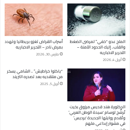
الملح عدو “خفي” لمرضى الضغط
أسراب القراض تغزو بريطانيا وتهدد
والقلب.. إليك الحدود الآمنة –
بمرض نادر – التحرير الاخباريه
التحرير الاخباريه
مارس 30, 2026
أبريل 4, 2026
“ياكلوا خراطيش” .. الشامي يسخر
من منتقديه بعد تصدره التريند
أبريل 5, 2025
الدكتورة هند قديس مرزوق بخيت
تُرشَّح لوسام ‘سيدة الوطن العربي’
وتُقدم روايتها الجديدة ‘برديس’
في مشوار إبداعي ملهم