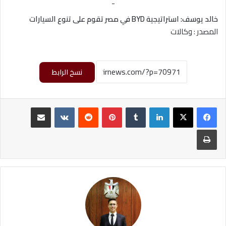
-
خالد يوسف: استراتيجية BYD في مصر تقوم على تنوع السيارات
المصدر : وكالات
نسخ الرابط
لينكدإن
‏Tumblr
بينتيريست
‏Reddit
‏VKontakte
مشاركة عبر البريد
طباعة