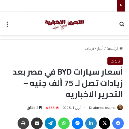
تعليم أسوان يجري مقابلات لـ145 متقدماً لوظائف المدارس
بحث عن
الق
الرئيسية
/
أخبار
/
ترندات
ترندات
أسعار سيارات BYD في مصر بعد
زيادات تصل لـ 75 ألف جنيه –
التحرير الاخباريه
Dr ahmed osama
أبريل 1, 2026
4٬555
2 دقائق
فيسبوك
‫X
لينكدإن
ماسنجر
واتساب
تيلقرام
مشاركة عبر البريد
طباعة