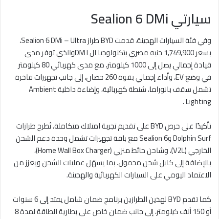
سيارتي Sealion 6 DMi
وفي فئة السيارات الهجينة، قدمت BYD طراز Sealion 6 DMi – Ultra،
بسعر 1,749,900 جنيه مصري بتكنولوجيا ال DM Iوالذي توفر مدى
قيادة إجمالي يصل إلى 1000 كيلومتر، مع مدى كهربائي 80 كيلومتر
في وضع EV، وأداء إجمالي بقوة 260 حصان، إلى جانب تجهيزات فاخرة
تشمل سقف بانوراما، شنطة كهربائية، وإضاءة داخلية Ambient
Lighting .
تأكيدًا على حرص BYD على تقديم تجربة امتلاك متكاملة، تُطرح طرازات
Dolphin Surf وSealion 6 مع باقة تجهيزات تشمل وحدة دعم الشحن
الخارجي (V2L)، وشاحن حائط منزلي (Home Wall Box Charger)،
بالإضافة إلى كابل شحن محمول، بما يسهّل عمليات الشحن ويعزز من
الاعتماد اليومي على السيارات الكهربائية والهجينة.
كما تقدم BYD لهذين الطرازين برنامج ضمان شامل يمتد إلى 6 سنوات
أو 150 ألف كيلومتر، إلى جانب ضمان خاص على بطارية الطاقة لمدة 8