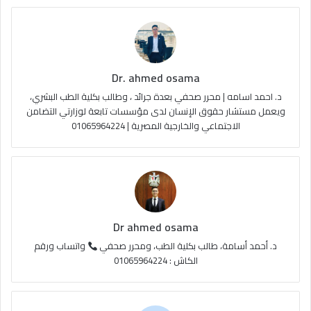
و
T
ق
ا
ك
u
ر
ل
Dr. ahmed osama
b
ا
م
د. احمد اسامه | محرر صحفي بعدة جرائد ، وطالب بكلية الطب البشري،
e
م
و
ويعمل مستشار حقوق الإنسان لدى مؤسسات تابعة لوزارتي التضامن
الاجتماعي والخارجية المصرية | 01065964224
ق
ع
R
S
Dr ahmed osama
S
د. أحمد أسامة، طالب بكلية الطب، ومحرر صحفي
واتساب ورقم
الكاش : 01065964224