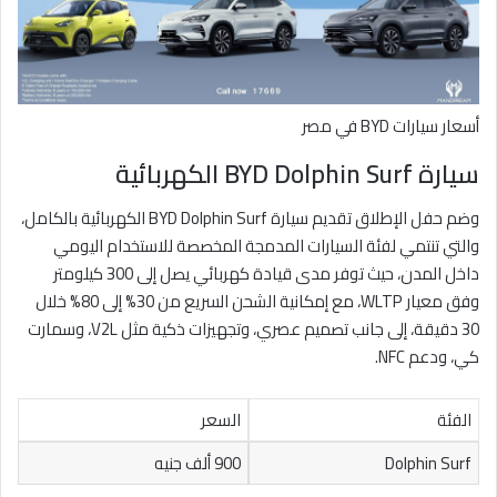
أسعار سيارات BYD في مصر
سيارة BYD Dolphin Surf الكهربائية
وضم حفل الإطلاق تقديم سيارة BYD Dolphin Surf الكهربائية بالكامل،
والتي تنتمي لفئة السيارات المدمجة المخصصة للاستخدام اليومي
داخل المدن، حيث توفر مدى قيادة كهربائي يصل إلى 300 كيلومتر
وفق معيار WLTP، مع إمكانية الشحن السريع من 30% إلى 80% خلال
30 دقيقة، إلى جانب تصميم عصري، وتجهيزات ذكية مثل V2L، وسمارت
كي، ودعم NFC.
الفئة
السعر
Dolphin Surf
900 ألف جنيه