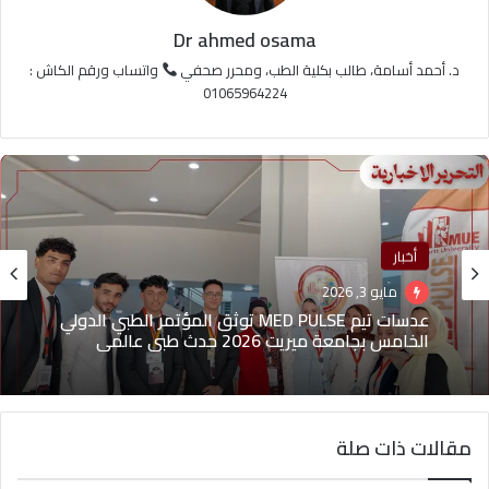
Dr ahmed osama
د. أحمد أسامة، طالب بكلية الطب، ومحرر صحفي
واتساب ورقم الكاش :
01065964224
أخبار
ترندات
مايو 3, 2026
منذ 3 أسابيع
عدسات تيم MED PULSE توثق المؤتمر الطبي الدولي
محمد سعيد أنور.. طالب بالكلية الحربية يجسد نموذج
الخامس بجامعة ميريت 2026 حدث طبي عالمي
الشباب الطموح في خدمة الوطن
مقالات ذات صلة