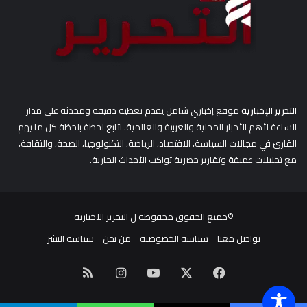
التحرير الإخبارية
موقع إخباري شامل يقدم تغطية دقيقة ومحدثة على مدار
الساعة لأهم الأخبار المحلية والعربية والعالمية. نتابع لحظة بلحظة كل ما يهم
القارئ في مجالات السياسة، الاقتصاد، الرياضة، التكنولوجيا، الصحة، والثقافة،
مع تحليلات عميقة وتقارير حصرية تواكب الأحداث الجارية.
©جميع الحقوق محفوظة ل
التحرير الاخبارية
تواصل معنا
سياسة الخصوصية
من نحن
سياسة النشر
‫X
فيسبوك
‫YouTube
انستقرام
ملخص
الموقع