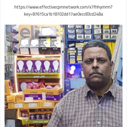
https://www.effectivecpmnetwork.com/x7fhhymrm?
key=87615ca1b18702dd17ae0ecc83cd248a