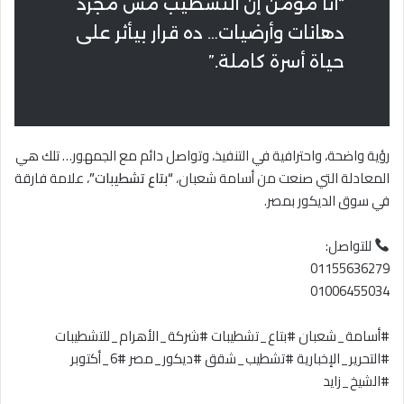
“أنا مؤمن إن التشطيب مش مجرد
دهانات وأرضيات… ده قرار بيأثر على
حياة أسرة كاملة.”
رؤية واضحة، واحترافية في التنفيذ، وتواصل دائم مع الجمهور… تلك هي
المعادلة التي صنعت من أسامة شعبان،
“بتاع تشطيبات”
، علامة فارقة
في سوق الديكور بمصر.
للتواصل:
01155636279
01006455034
#أسامة_شعبان #بتاع_تشطيبات #شركة_الأهرام_للتشطيبات
#التحرير_الإخبارية #تشطيب_شقق #ديكور_مصر #6_أكتوبر
#الشيخ_زايد