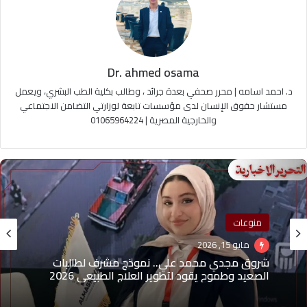
Dr. ahmed osama
د. احمد اسامه | محرر صحفي بعدة جرائد ، وطالب بكلية الطب البشري، ويعمل
مستشار حقوق الإنسان لدى مؤسسات تابعة لوزارتي التضامن الاجتماعي
والخارجية المصرية | 01065964224
منوعات
مايو 15, 2026
منوعات
مايو 1, 2026
شروق مجدي محمد علي.. نموذج مشرف لطالبات
الصعيد وطموح يقود لتطوير العلاج الطبيعي 2026