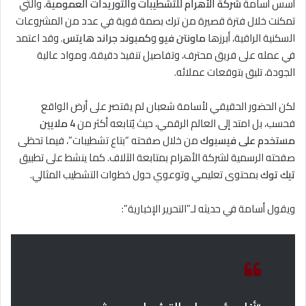
أسس أسامة
شركة الأهرام للتشطيبات والتوريدات العمومية
، والتي
تمكنت خلال فترة قصيرة من ترك بصمة قوية في عدد من المشروعات
السكنية الراقية، أبرزها
ماونتن فيو
و
كمبوند جراند هايتس
. وقد اعتمد
في عمله على فريق محترف، وتفاصيل تنفيذ دقيقة، ومواد عالية
الجودة، تليق بتوقعات عملائه.
لكن الحضور الحقيقي لأسامة شعبان لم يقتصر على أرض الواقع
فحسب، بل امتد إلى العالم الرقمي، حيث يُتابعه أكثر من
4 ملايين
مستخدم على فيسبوك
من خلال صفحته “بتاع تشطيبات”، فيما تحظى
صفحته الرسمية لشركة الأهرام بمتابعة الآلاف. كما ينشط على تطبيق
تيك توك
بمحتوى تعليمي وتوعوي حول خطوات التشطيب المثالي.
ويقول أسامة في حديثه لـ”التحرير الإخبارية”: