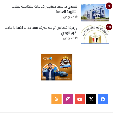
تنسيق جامعة دمنهور خدمات متكاملة لطلاب
الثانوية العامة
منذ يومين
وزيرة التضامن توجه بصرف مساعدات لضحايا حادث
نفق الودي
منذ يومين
‫X
فيسبوك
‫YouTube
انستقرام
ملخص
الموقع