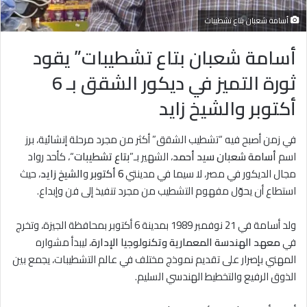
أسامة شعبان بتاع تشطيبات
أسامة شعبان بتاع تشطيبات” يقود
ثورة التميز في ديكور الشقق بـ 6
أكتوبر والشيخ زايد
في زمن أصبح فيه “تشطيب الشقق” أكثر من مجرد مرحلة إنشائية، برز
اسم
أسامة شعبان سيد أحمد
، الشهير بـ”
بتاع تشطيبات
“، كأحد رواد
مجال الديكور في مصر، لا سيما في مدينتي
6 أكتوبر
و
الشيخ زايد
، حيث
استطاع أن يحوّل مفهوم التشطيب من مجرد تنفيذ إلى فن وإبداع.
ولد أسامة في 21 نوفمبر 1989 بمدينة 6 أكتوبر بمحافظة الجيزة، وتخرج
في
معهد الهندسة المعمارية وتكنولوجيا الإدارة
، ليبدأ مشواره
المهني بإصرار على تقديم نموذج مختلف في عالم التشطيبات، يجمع بين
الذوق الرفيع والتخطيط الهندسي السليم.