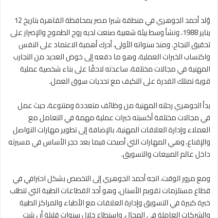
وُلد أحمد الجوهري في منطقة شبرا مصر بمحافظة القاهرة بتاريخ 12
يناير 1988، ونشأ وسط بيئة شعبية صنعت لديه روح الطموح والإصرار على
تحقيق النجاح. ومنذ سنواته الأولى، أدرك أهمية الاعتماد على النفس
واكتساب الخبرات العملية، وهو ما دفعه إلى خوض العديد من التجارب
المهنية في مجالات مختلفة، ساعدته لاحقًا على بناء شخصية عملية
قوية تمتلك القدرة على التكيف مع تحديات سوق العمل.
بدأ الجوهري رحلته المهنية من وظائف متعددة ومتنوعة، حيث عمل
في مجالات مختلفة أكسبته خبرات عملية مهمة في التعامل مع
العملاء وإدارة العلاقات المهنية، بالإضافة إلى تطوير مهارات التواصل
والإقناع، وهي المهارات التي أصبحت فيما بعد حجر الأساس في مسيرته
داخل عالم المبيعات والتسويق.
ومع مرور الوقت، اتجه أحمد الجوهري إلى التخصص بشكل احترافي في
قطاع مستلزمات تقويم الأسنان، وهو أحد القطاعات الطبية التي تتطلب
خبرة كبيرة في التسويق وإدارة العلاقات مع الأطباء والمراكز الطبية
والشركات العاملة في المجال. واستطاع خلال سنوات قليلة أن يثبت