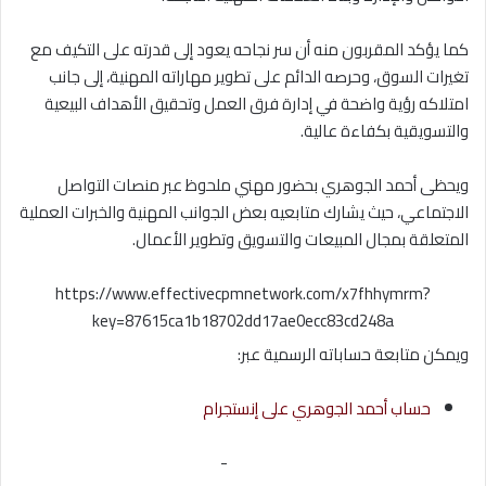
كما يؤكد المقربون منه أن سر نجاحه يعود إلى قدرته على التكيف مع
تغيرات السوق، وحرصه الدائم على تطوير مهاراته المهنية، إلى جانب
امتلاكه رؤية واضحة في إدارة فرق العمل وتحقيق الأهداف البيعية
والتسويقية بكفاءة عالية.
ويحظى أحمد الجوهري بحضور مهني ملحوظ عبر منصات التواصل
الاجتماعي، حيث يشارك متابعيه بعض الجوانب المهنية والخبرات العملية
المتعلقة بمجال المبيعات والتسويق وتطوير الأعمال.
https://www.effectivecpmnetwork.com/x7fhhymrm?
key=87615ca1b18702dd17ae0ecc83cd248a
ويمكن متابعة حساباته الرسمية عبر:
حساب أحمد الجوهري على إنستجرام
-