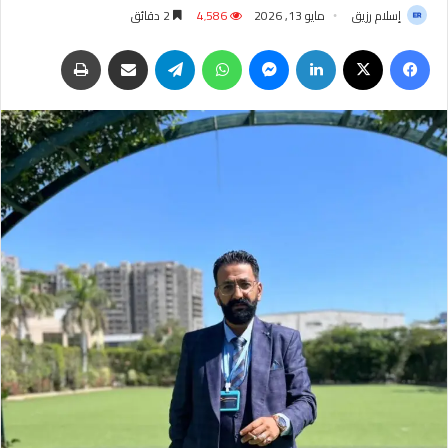
إسلام رزيق
مايو 13, 2026
4٬586
2 دقائق
فيسبوك
‫X
لينكدإن
ماسنجر
واتساب
تيلقرام
مشاركة عبر البريد
طباعة