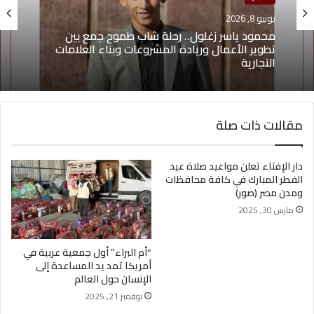
يونيو 8, 2026
منوعات
يونيو 4, 2026
محمود ياسر زغلول.. رحلة شاب طموح جمع بين
تطوير الأعمال وريادة المشروعات وبناء العلامات
التجارية
مقالات ذات صلة
يوسف أيمن درويش.. عقلية بيعية شابة تقود التغيير
وتؤهل الشباب لسوق العمل2026
دار الإفتاء تعلن مواعيد صلاة عيد
الفطر المبارك في كافة محافظات
ومدن مصر (صور)
مارس 30, 2025
“أم البراء” أول جمعية عربية في
أمريكا تمد يد المساعدة إلى
الإنسان حول العالم
نوفمبر 21, 2025