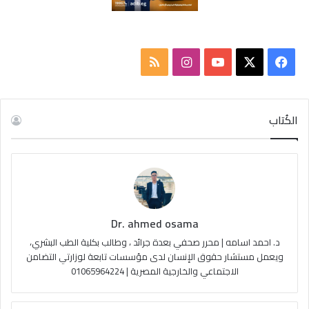
ف
ا
م
ي
X
Y
ن
ل
س
o
س
خ
الكُتاب
ب
u
ت
ص
و
T
ق
ا
ك
u
ر
ل
Dr. ahmed osama
b
ا
م
د. احمد اسامه | محرر صحفي بعدة جرائد ، وطالب بكلية الطب البشري،
e
م
و
ويعمل مستشار حقوق الإنسان لدى مؤسسات تابعة لوزارتي التضامن
الاجتماعي والخارجية المصرية | 01065964224
ق