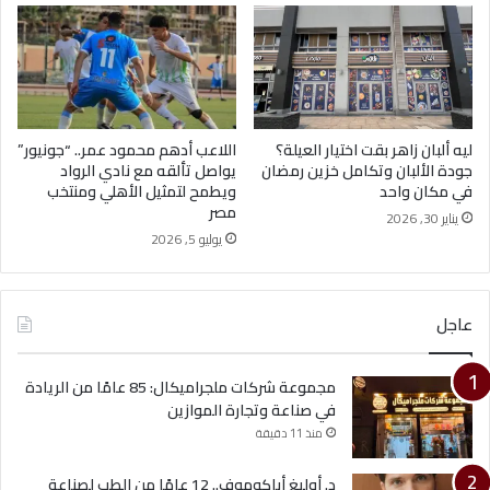
ليه ألبان زاهر بقت اختيار العيلة؟
اللاعب أدهم محمود عمر.. “جونيور”
جودة الألبان وتكامل خزين رمضان
يواصل تألقه مع نادي الرواد
في مكان واحد
ويطمح لتمثيل الأهلي ومنتخب
مصر
يناير 30, 2026
يوليو 5, 2026
عاجل
مجموعة شركات ملجراميكال: 85 عامًا من الريادة
في صناعة وتجارة الموازين
منذ 11 دقيقة
د. أوليغ أباكوموف.. 12 عامًا من الطب لصناعة