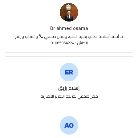
ع
R
S
Dr ahmed osama
S
د. أحمد أسامة، طالب بكلية الطب، ومحرر صحفي
واتساب ورقم
الكاش : 01065964224
إسلام رزيق
محرر صحفي بجريدة التحرير الاخبارية