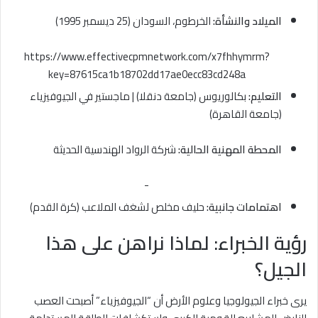
الميلاد والنشأة:
الخرطوم، السودان (25 ديسمبر 1995)
https://www.effectivecpmnetwork.com/x7fhhymrm?
key=87615ca1b18702dd17ae0ecc83cd248a
التعليم:
بكالوريوس (جامعة دنقلا) | ماجستير في الجيوفيزياء
(جامعة القاهرة)
المحطة المهنية الحالية:
شركة الرواد الهندسية الحديثة
-
اهتمامات جانبية:
حليف مخلص لشغف الملاعب (كرة القدم)
رؤية الخبراء: لماذا نراهن على هذا
الجيل؟
يرى خبراء الجيولوجيا وعلوم الأرض أن “الجيوفيزياء” أصبحت العصب