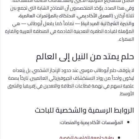
النابض للمشاريع القومية الكبرى واستكشافات الطاقة المستدامة.
وفي هذا الصدد، يؤكد المتخصصون أن النماذج الشابة التي تجمع بين
ثلاثة أركان:
(العمق الأكاديمي، الاحتكاك بالمؤتمرات العالمية،
والخبرة الشركاتية الميدانية)
— تماماً كما يفعل أبوطالب — هي
المؤهلة لقيادة الطفرة التعدينية القادمة في المنطقة العربية والقارة
السمراء.
حلم يمتد من النيل إلى العالم
لا يتوقف حلم أبوطالب موسى عند حدود الإنجاز الشخصي، بل يتعداه
ليكون واحداً من رواد الاستكشاف الجيوفيزيائي العالميين، تاركاً بصمة
علمية تسهم في نهضة قطاعات الطاقة والتعدين في إفريقيا والشرق
الأوسط.
الروابط الرسمية والشخصية للباحث
المؤسسات الأكاديمية والمنصات:
بوابة جامعة القاهرة الرقمية