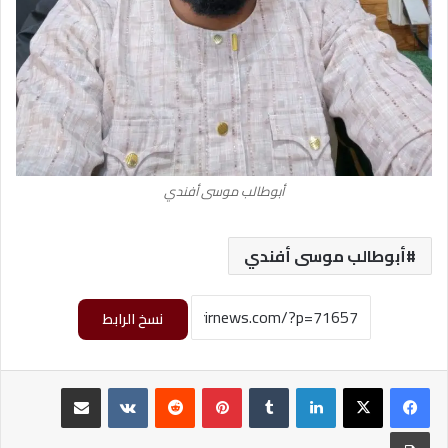
أبوطالب موسى أفندي
أبوطالب موسى أفندي
نسخ الرابط
لينكدإن
‏Tumblr
بينتيريست
‏Reddit
‏VKontakte
مشاركة عبر البريد
طباعة