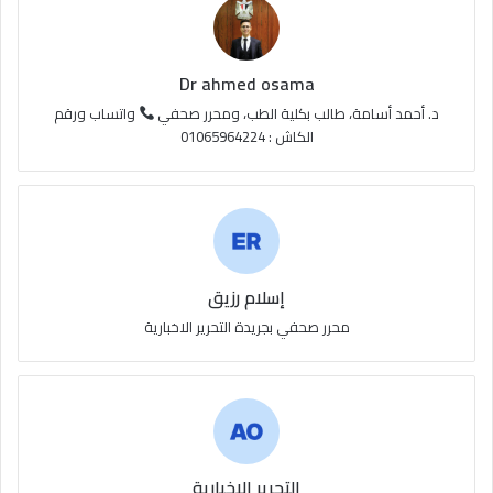
R
S
Dr ahmed osama
S
د. أحمد أسامة، طالب بكلية الطب، ومحرر صحفي
واتساب ورقم
الكاش : 01065964224
إسلام رزيق
محرر صحفي بجريدة التحرير الاخبارية
التحرير الاخبارية