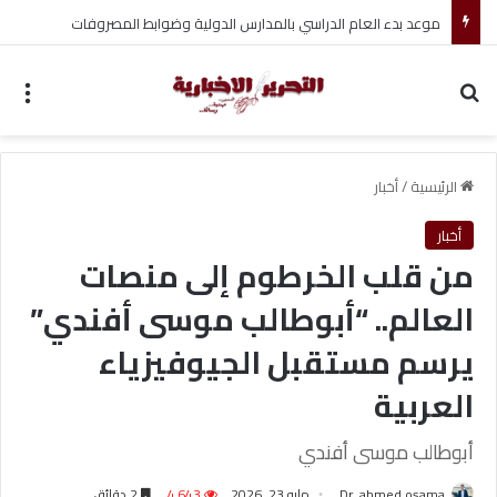
موعد بدء العام الدراسي بالمدارس الدولية وضوابط المصروفات
بحث عن
الق
الرئيسية
/
أخبار
أخبار
من قلب الخرطوم إلى منصات
العالم.. “أبوطالب موسى أفندي”
يرسم مستقبل الجيوفيزياء
العربية
أبوطالب موسى أفندي
Dr. ahmed osama
مايو 23, 2026
4٬643
2 دقائق