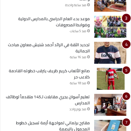
منذ ساعة واحدة
موعد بدء العام الدراسي بالمدارس الدولية
وضوابط المصروفات
منذ 5 ساعات
تجديد الثقة في الرائد أحمد شنيش معاون مباحث
الجمالية
منذ 16 ساعة
صانع الألعاب كريم ظريف يترقب خطوته القادمة
كلاعب حر
منذ 18 ساعة
تعليم أسوان يجري مقابلات لـ145 متقدماً لوظائف
المدارس
منذ يوم واحد
مقترح برلماني لمواجهة أزمة تسجيل خطوط
المحمول بالبصمة