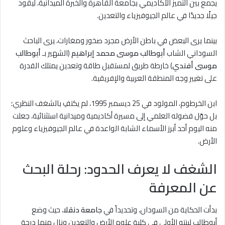
يجمع بين التميز الأكاديمي بجامعة القاهرة والخبرة الميدانية، ليقود
جيلًا جديدًا في عالم الجيوفيزياء والتعدين.
بينما يرى البعض في باطن الأرض مجرد صخور ومغارات، يرى الباحث
السوداني الشاب
أبوطالب موسى محمد إبراهيم
(الشهير بـ
أبوطالب
موسى أفندي
) خارطة طريق لمستقبل طاقة وتعدين يمتلك القدرة
على تغيير وجه المنطقة العربية والإفريقية.
ابن الخرطوم، المولود في 25 ديسمبر 1995، لم يكتفِ بالشغف النظري؛
بل حوّل فضوله العلمي إلى مسيرة أكاديمية وميدانية استثنائية، جعلت
منه اليوم أحد أبرز الأسماء الشابة الواعدة في عالم الجيوفيزياء وعلوم
الأرض.
الشغف لا يعرف الحدود: رحلة البحث
عن المعرفة
بدأت الحكاية من السودان، وتحديداً في
جامعة دنقلا
، حيث وضع
أبوطالب لبنته الأولى في كلية علوم الأرض والتعدين ونال منها درجة