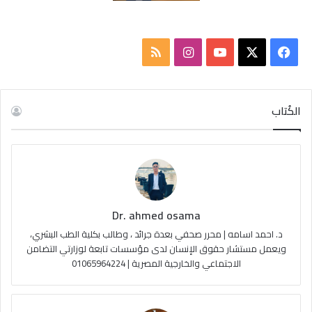
ف
ا
م
ي
X
Y
ن
ل
س
o
س
خ
الكُتاب
ب
u
ت
ص
و
T
ق
ا
ك
u
ر
ل
Dr. ahmed osama
b
ا
م
د. احمد اسامه | محرر صحفي بعدة جرائد ، وطالب بكلية الطب البشري،
e
م
و
ويعمل مستشار حقوق الإنسان لدى مؤسسات تابعة لوزارتي التضامن
الاجتماعي والخارجية المصرية | 01065964224
ق
ع