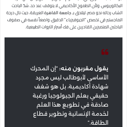
البكالوريوس. ولأن الطموح الأكاديمي لا يتوقف عند حد، شدّ الباحث
الشاب رحاله نحو مصر، ليلتحق بـ
جامعة القاهرة
العريقة، حيث نال درجة
الماجستير في تخصص “الجيوفيزياء” الدقيق، واضعاً نفسه في صفوف
الباحثين المتميزين القادرين على فك أسرار الثروات الطبيعية.
يقول مقربون منه:
“إن المحرك
الأساسي لأبوطالب ليس مجرد
شهادة أكاديمية، بل هو شغف
حقيقي بعلم الجيولوجيا ورغبة
صادقة في تطويع هذا العلم
لخدمة الإنسانية وتطوير قطاع
الطاقة.”