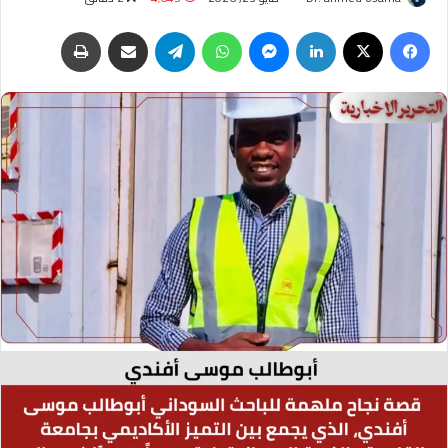
فيسبوك
‫X
لينكدإن
ماسنجر
واتساب
تيلقرام
مشاركة عبر البريد
طباعة