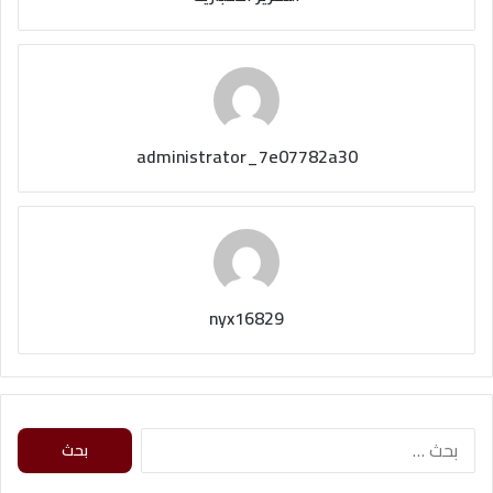
administrator_7e07782a30
nyx16829
ا
ل
ب