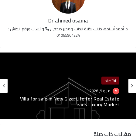
Dr ahmed osama
د. أحمد أسامة، طالب بكلية الطب، ومحرر صحفي
واتساب ورقم الكاش :
01065964224
اقتصاد
اقتصاد
مايو 9, 2026
مايو 3, 2026
Villa for sale in New Giza: Life for Real Estate
Leads Luxury Market
فرص عمل جديدة: مفاجأة خيالية لآلاف الشباب في
11 محافظة برواتب ضخمة!
مقالات ذات صلة