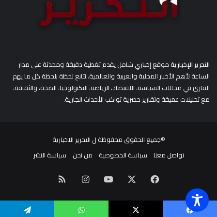
التحرير الإخبارية
موقع إخباري شامل يقدم تغطية دقيقة ومحدثة على مدار
الساعة لأهم الأخبار المحلية والعربية والعالمية. نتابع لحظة بلحظة كل ما يهم
القارئ في مجالات السياسة، الاقتصاد، الرياضة، التكنولوجيا، الصحة، والثقافة،
مع تحليلات عميقة وتقارير حصرية تواكب الأحداث الجارية.
©جميع الحقوق محفوظة ل
التحرير الاخبارية
تواصل معنا
سياسة الخصوصية
من نحن
سياسة النشر
‫X
فيسبوك
‫YouTube
انستقرام
ملخص
الموقع