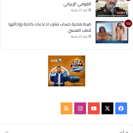
القومي الإيراني
منذ 23 ساعة
ضبط صاحبة حساب نشرت ادعاءات كاذبة وإحالتها
للطب النفسي
منذ 23 ساعة
ف
ا
م
ي
X
Y
ن
ل
س
o
س
خ