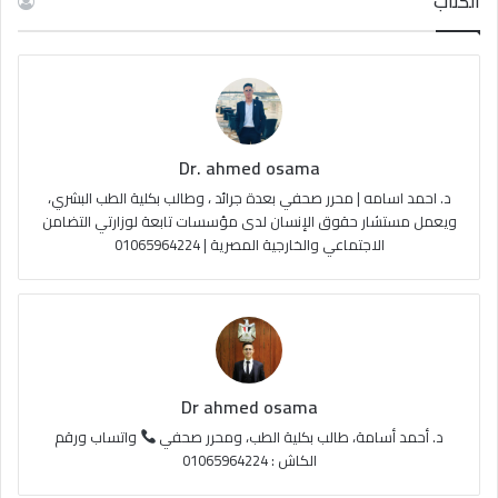
الكُتاب
ب
u
ت
ص
و
T
ق
ا
ك
u
ر
ل
Dr. ahmed osama
b
ا
م
د. احمد اسامه | محرر صحفي بعدة جرائد ، وطالب بكلية الطب البشري،
e
م
و
ويعمل مستشار حقوق الإنسان لدى مؤسسات تابعة لوزارتي التضامن
الاجتماعي والخارجية المصرية | 01065964224
ق
ع
R
S
Dr ahmed osama
S
د. أحمد أسامة، طالب بكلية الطب، ومحرر صحفي
واتساب ورقم
الكاش : 01065964224