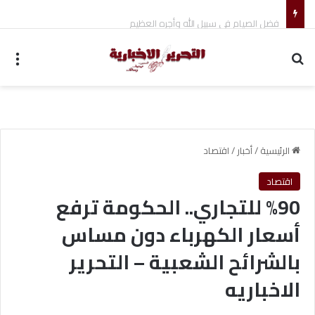
فضل الصيام في سبيل الله وأجره العظيم
بحث عن
الق
الرئيسية
/
أخبار
/
اقتصاد
اقتصاد
%90 للتجاري.. الحكومة ترفع
أسعار الكهرباء دون مساس
بالشرائح الشعبية – التحرير
الاخباريه