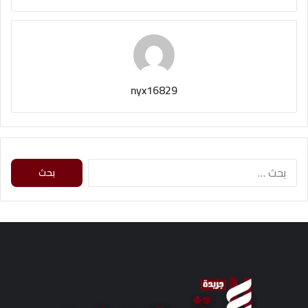
nyx16829
ا
ل
ب
ح
ث
ع
ن
: