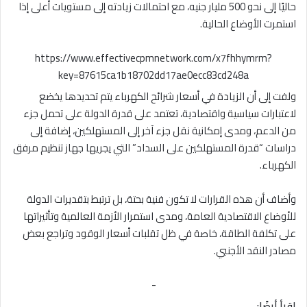
حاليًا إلى نحو 500 مليار جنيه، مع احتمالات زيادته إلى مستويات أعلى إذا
استمرت الأوضاع الحالية.
https://www.effectivecpmnetwork.com/x7fhhymrm?
key=87615ca1b18702dd17ae0ecc83cd248a
ولفت إلى أن الزيادة في أسعار شرائح الكهرباء يتم تحديدها يخضع
لاعتبارات سياسية واقتصادية، تعتمد على قدرة الدولة على تحمل جزء
من الدعم، ومدى إمكانية نقل جزء آخر إلى المستهلكين، إضافة إلى
دراسات “قدرة المستهلكين على السداد” التي يجريها جهاز تنظيم مرفق
الكهرباء.
وأضاف أن هذه القرارات لا تكون فنية بحتة، بل ترتبط بتقديرات الدولة
للأوضاع الاقتصادية العامة، ومدى استمرار الأزمة العالمية وتأثيراتها
على تكلفة الطاقة، خاصة في ظل تقلبات أسعار الوقود وتراجع بعض
مصادر النقد الأجنبي.
-
اقرأ أيضًا: