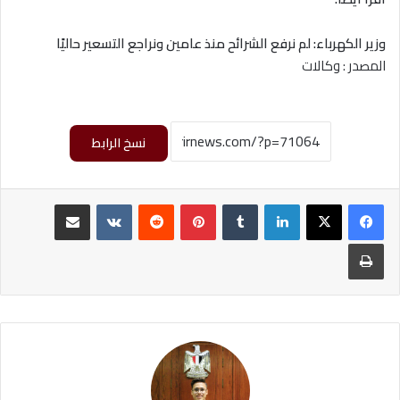
وزير الكهرباء: لم نرفع الشرائح منذ عامين ونراجع التسعير حاليًا
المصدر : وكالات
نسخ الرابط
لينكدإن
‏Tumblr
بينتيريست
‏Reddit
‏VKontakte
مشاركة عبر البريد
طباعة