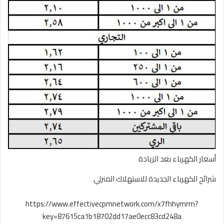
أسعار الكهرباء بعد الزيادة
شرائح الكهرباء الجديدة للاستهلاك المنزلي
https://www.effectivecpmnetwork.com/x7fhhymrm?
key=87615ca1b18702dd17ae0ecc83cd248a