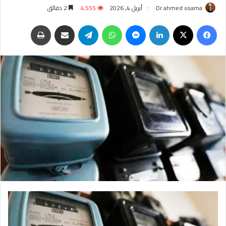
Dr ahmed osama
أبريل 4, 2026
4٬555
2 دقائق
فيسبوك
‫X
لينكدإن
ماسنجر
واتساب
تيلقرام
مشاركة عبر البريد
طباعة