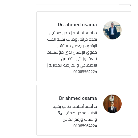
ب
u
ت
ص
و
T
ق
ا
Dr. ahmed osama
ك
u
ر
ل
د. احمد اسامه | محرر صحفي
بعدة جرائد ، وطالب بكلية الطب
b
ا
م
البشري، ويعمل مستشار
حقوق الإنسان لدى مؤسسات
e
م
و
تابعة لوزارتي التضامن
ق
الاجتماعي والخارجية المصرية |
01065964224
ع
R
Dr ahmed osama
S
د. أحمد أسامة، طالب بكلية
الطب، ومحرر صحفي
S
واتساب ورقم الكاش :
01065964224