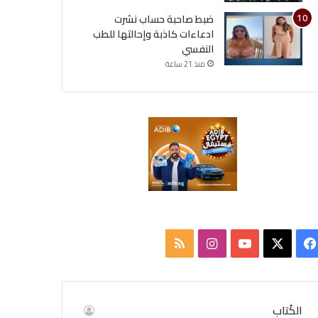
ضبط صاحبة حساب نشرت
ادعاءات كاذبة وإحالتها للطب
النفسي
منذ 21 ساعة
ف
ا
م
ي
X
Y
ن
ل
س
o
س
خ
الكُتاب