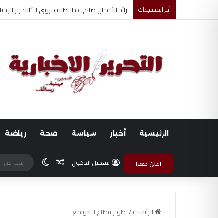
أخر المستجدات
رائد الأعمال صالح عبداللطيف يروي لـ “التحرير الإخبارية” قصة نجاح تأسيس Royal Max
الرئيسية
أخبار
سياسة
صحة
رياضة
مقال عشوائي
الوضع المظلم
تسجيل الدخول
اعلن معنا
الرئيسية
/
تطوير قطاع الصوامع