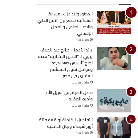
الدكتور وليد عزت.. مسيرة
استثنائية تجمع بين التميز الطبي
والبحث العلمي والعمل
الإنساني
منذ 4 ساعات
رائد الأعمال صالح عبداللطيف
يروي لـ “التحرير الإخبارية” قصة
نجاح تأسيس Royal Max
وعوامل تفوق الاستثمار
العقاري في مصر
منذ 5 ساعات
فضل الصيام في سبيل الله
وأجره العظيم
منذ 7 ساعات
التفاصيل الكاملة لواقعة فتاة
أوبر شيماء وبيان الداخلية
منذ 7 ساعات