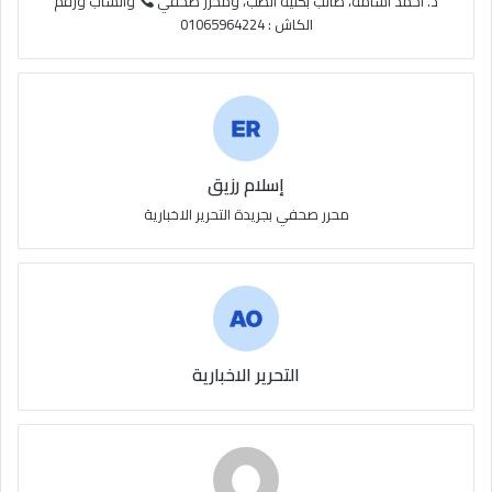
S
د. أحمد أسامة، طالب بكلية الطب، ومحرر صحفي
واتساب ورقم
الكاش : 01065964224
إسلام رزيق
محرر صحفي بجريدة التحرير الاخبارية
التحرير الاخبارية