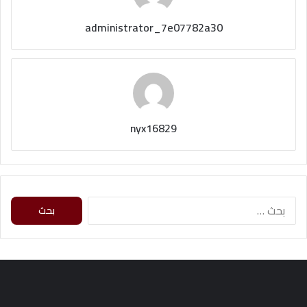
administrator_7e07782a30
nyx16829
ا
ل
ب
ح
ث
ع
ن
: