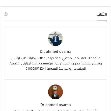
ي
X
Y
ن
ل
س
o
س
خ
الكُتاب
ب
u
ت
ص
و
T
ق
ا
ك
u
ر
ل
Dr. ahmed osama
b
ا
م
د. احمد اسامه | محرر صحفي بعدة جرائد ، وطالب بكلية الطب البشري،
e
م
و
ويعمل مستشار حقوق الإنسان لدى مؤسسات تابعة لوزارتي التضامن
الاجتماعي والخارجية المصرية | 01065964224
ق
ع
R
S
Dr ahmed osama