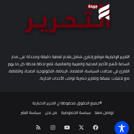
التحرير الإخبارية
موقع إخباري شامل يقدم تغطية دقيقة ومحدثة على مدار
الساعة لأهم الأخبار المحلية والعربية والعالمية. نتابع لحظة بلحظة كل ما يهم
القارئ في مجالات السياسة، الاقتصاد، الرياضة، التكنولوجيا، الصحة، والثقافة،
مع تحليلات عميقة وتقارير حصرية تواكب الأحداث الجارية.
©جميع الحقوق محفوظة ل
التحرير الاخبارية
تواصل معنا
سياسة الخصوصية
من نحن
سياسة النشر
‫X
فيسبوك
‫YouTube
انستقرام
ملخص