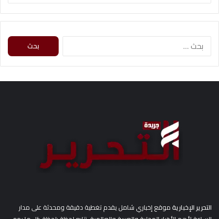
ا
ل
ب
ح
ث
ع
ن
:
التحرير الإخبارية
موقع إخباري شامل يقدم تغطية دقيقة ومحدثة على مدار