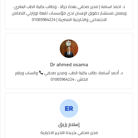
د. احمد اسامه | محرر صحفي بعدة جرائد ، وطالب بكلية الطب البشري،
e
م
و
ويعمل مستشار حقوق الإنسان لدى مؤسسات تابعة لوزارتي التضامن
الاجتماعي والخارجية المصرية | 01065964224
ق
ع
R
S
Dr ahmed osama
S
د. أحمد أسامة، طالب بكلية الطب، ومحرر صحفي
واتساب ورقم
الكاش : 01065964224
إسلام رزيق
محرر صحفي بجريدة التحرير الاخبارية